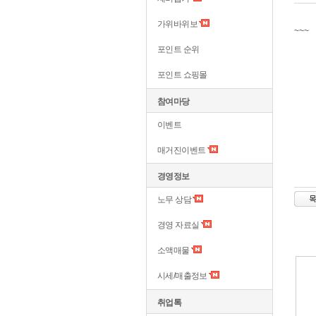
가위바위보
~~~
포인트 순위
포인트 쇼핑몰
참여마당
이벤트
매거진이벤트
경영정보
노무 상담
경영 자료실
소액매물
시세/매출정보
취업톡