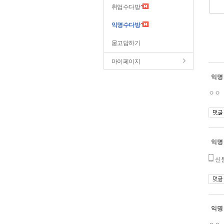
취업수다방
익명수다방
묻고답하기
마이페이지