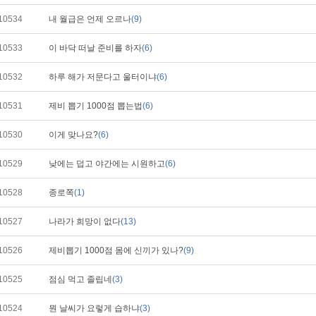
10534
내 월급은 언제 오르나
(9)
10533
이 바닥 떠날 준비를 하자
(6)
10532
하루 해가 저문다고 울터이냐
(6)
10531
제비 뽑기 1000점 뽑는법
(6)
10530
이게 맞나요?
(6)
10529
낮에는 덥고 야간에는 시원하고
(6)
10528
종로쪽
(1)
10527
나라가 희망이 없다
(13)
10526
제비뽑기 1000점 몸에 신끼가 있나?
(9)
10525
점심 먹고 졸립네
(3)
10524
뭔 날씨가 요렇게 습하냐
(3)