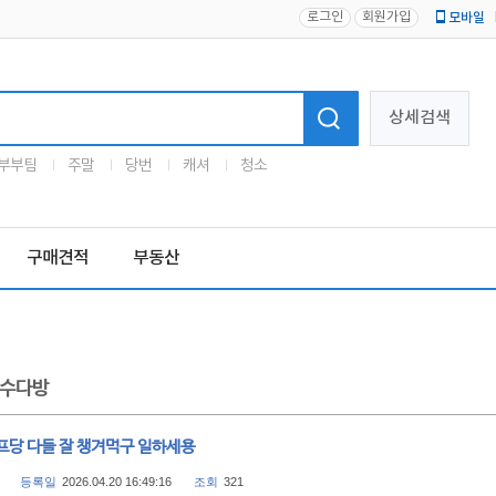
로그인
회원가입
모바일
로고
상세검색
부부팀
주말
당번
캐셔
청소
구매견적
부동산
수다방
프당 다들 잘 챙겨먹구 일하세용
등록일
2026.04.20 16:49:16
조회
321