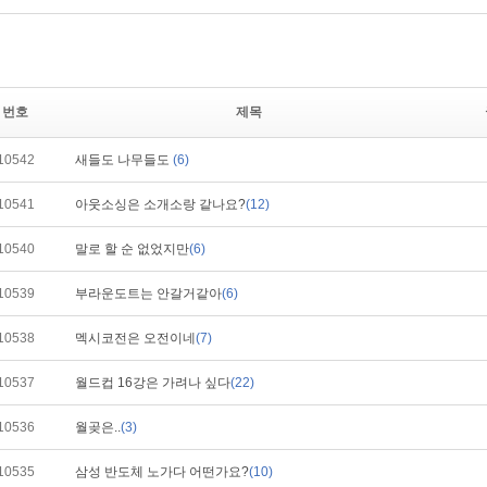
번호
제목
10542
새들도 나무들도
(6)
10541
아웃소싱은 소개소랑 같나요?
(12)
10540
말로 할 순 없었지만
(6)
10539
부라운도트는 안갈거같아
(6)
10538
멕시코전은 오전이네
(7)
10537
월드컵 16강은 가려나 싶다
(22)
10536
월곶은..
(3)
10535
삼성 반도체 노가다 어떤가요?
(10)