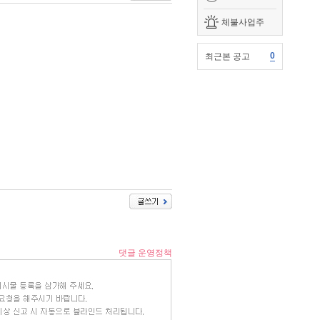
체불사업주
0
최근본 공고