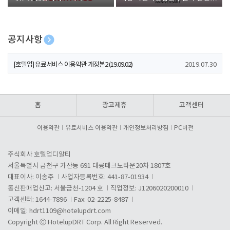
폰 증정
공지사항
[호텔업] 개인정보 처리방침 개정본1 (19.09.02)
2019.07.30
[호텔업] 유료서비스 이용약관 개정본2 (19.09.02)
2019.07.30
[호텔업] 개인정보 처리방침 개정본2 (19.09.02)
2019.07.30
홈
광고제휴
고객센터
이용약관
유료서비스 이용약관
개인정보처리방침
PC버전
주식회사 호텔업디알티
서울특별시 금천구 가산동 691 대륭테크노타운20차 1807호
대표이사: 이송주
사업자등록번호: 441-87-01934
통신판매업신고: 서울금천-1204 호
직업정보: J1206020200010
고객센터: 1644-7896
Fax: 02-2225-8487
이메일:
hdrt1109@hotelupdrt.com
Copyright ⓒ HotelupDRT Corp. All Right Reserved.