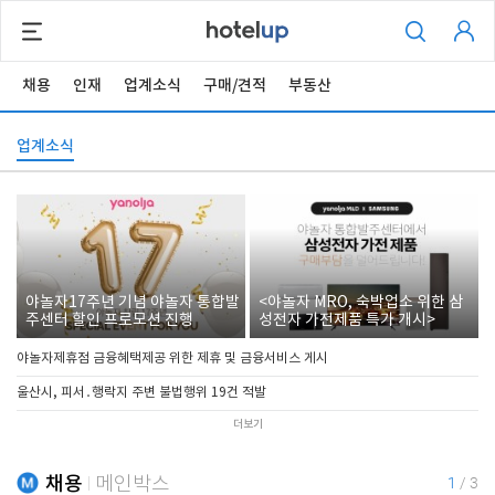
채용
인재
업계소식
구매/견적
부동산
업계소식
야놀자17주년 기념 야놀자 통합발
<야놀자 MRO, 숙박업소 위한 삼
주센터 할인 프로모션 진행
성전자 가전제품 특가 개시>
야놀자제휴점 금융혜택제공 위한 제휴 및 금융서비스 게시
울산시, 피서․행락지 주변 불법행위 19건 적발
더보기
채용
메인박스
1
/
3