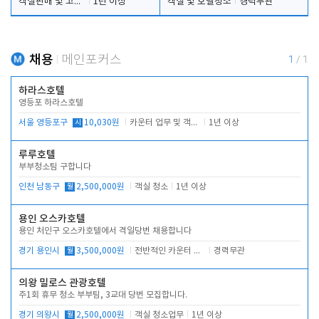
객실판매 및 고객응대
1년 이상
객실 및 호텔청소
경력무관
채용
메인포커스
1
/
1
하라스호텔
영등포 하라스호텔
서울 영등포구
시
10,030원
카운터 업무 및 객실관리(청소상태 확인, 객실판매)
1년 이상
루루호텔
부부청소팀 구합니다
인천 남동구
월
2,500,000원
객실 청소
1년 이상
용인 오스카호텔
용인 처인구 오스카호텔에서 격일당번 채용합니다
경기 용인시
월
3,500,000원
전반적인 카운터 업무
경력무관
의왕 밀로스 관광호텔
주1회 휴무 청소 부부팀, 3교대 당번 모집합니다.
경기 의왕시
월
2,500,000원
객실 청소업무
1년 이상