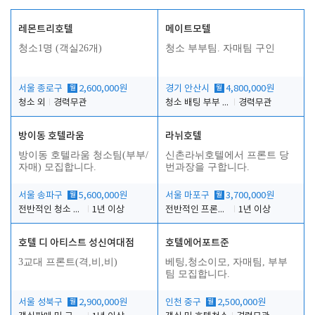
레몬트리호텔
메이트모텔
청소1명 (객실26개)
청소 부부팀. 자매팀 구인
서울 종로구
월
2,600,000원
경기 안산시
월
4,800,000원
청소 외
경력무관
청소 배팅 부부 구합니다
경력무관
방이동 호텔라움
라뉘호텔
방이동 호텔라움 청소팀(부부/
신촌라뉘호텔에서 프론트 당
자매) 모집합니다.
번과장을 구합니다.
서울 송파구
월
5,600,000원
서울 마포구
월
3,700,000원
전반적인 청소 업무(객실청소.객실정리)
1년 이상
전반적인 프론트 당번업무
1년 이상
호텔 디 아티스트 성신여대점
호텔에어포트준
3교대 프론트(격,비,비)
베팅,청소이모, 자매팀, 부부
팀 모집합니다.
서울 성북구
월
2,900,000원
인천 중구
월
2,500,000원