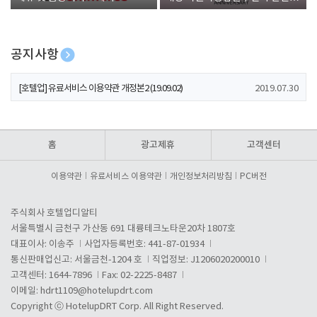
폰 증정
공지사항
[호텔업] 개인정보 처리방침 개정본1 (19.09.02)
2019.07.30
[호텔업] 유료서비스 이용약관 개정본2 (19.09.02)
2019.07.30
[호텔업] 개인정보 처리방침 개정본2 (19.09.02)
2019.07.30
홈
광고제휴
고객센터
이용약관
유료서비스 이용약관
개인정보처리방침
PC버전
주식회사 호텔업디알티
서울특별시 금천구 가산동 691 대륭테크노타운20차 1807호
대표이사: 이송주
사업자등록번호: 441-87-01934
통신판매업신고: 서울금천-1204 호
직업정보: J1206020200010
고객센터: 1644-7896
Fax: 02-2225-8487
이메일:
hdrt1109@hotelupdrt.com
Copyright ⓒ HotelupDRT Corp. All Right Reserved.