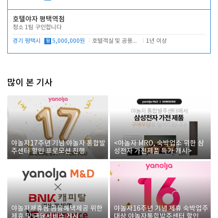
호텔야자 평택역점
청소 1팀 구인합니다
경기 평택시
월
5,000,000원
호텔객실 및 공용시설 청소 관리
1년 이상
많이 본 기사
야놀자17주년 기념 야놀자 통합발
<야놀자 MRO, 숙박업소 위한 삼
주센터 할인 프로모션 진행
성전자 가전제품 특가 개시>
야놀자제휴점 금융혜택제공 위한
야놀자16주년 기념 제휴 숙박업주
제휴 및 금융서비스 게시
대상 야놀자통합발주센터 할인쿠