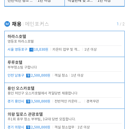
전반적인 청소 업무(객실청소.객실정리)
1년 이상
객실판매 및 고객응대
1년 이상
채용
메인포커스
1
/
2
하라스호텔
영등포 하라스호텔
서울 영등포구
시
10,030원
카운터 업무 및 객실관리(청소상태 확인, 객실판매)
1년 이상
루루호텔
부부청소팀 구합니다
인천 남동구
월
2,500,000원
객실 청소
1년 이상
용인 오스카호텔
용인 처인구 오스카호텔에서 격일당번 채용합니다
경기 용인시
월
3,500,000원
전반적인 카운터 업무
경력무관
의왕 밀로스 관광호텔
주1회 휴무 청소 부부팀, 3교대 당번 모집합니다.
경기 의왕시
월
2,500,000원
객실 청소업무
1년 이상