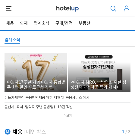
채용
인재
업계소식
구매/견적
부동산
업계소식
야놀자17주년 기념 야놀자 통합발
<야놀자 MRO, 숙박업소 위한 삼
주센터 할인 프로모션 진행
성전자 가전제품 특가 개시>
야놀자제휴점 금융혜택제공 위한 제휴 및 금융서비스 게시
울산시, 피서․행락지 주변 불법행위 19건 적발
더보기
채용
메인박스
1
/
3