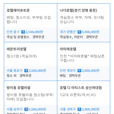
호텔에어포트준
나더호텔(경기 양평 용문)
베팅, 청소이모, 부부팀 모집
객실청소 부부, 자매, 모녀팀
합니다.
모십니다.
인천 중구
월
2,500,000원
경기 양평군
월
4,400,000원
객실 및 호텔청소
경력무관
객실청소, 카운터
경력무관
레몬트리호텔
아마레호텔
청소1명 (객실26개)
인천 *아마레호텔* 베팅삼촌
구합니다.
서울 종로구
월
2,600,000원
인천 계양구
월
2,600,000원
청소 외
경력무관
베팅
경력무관
방이동 호텔라움
호텔 디 아티스트 성신여대점
방이동 호텔라움 청소팀(부부/
3교대 프론트(격,비,비)
자매) 모집합니다.
서울 송파구
월
5,600,000원
서울 성북구
월
2,900,000원