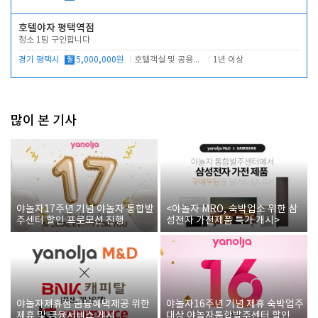
호텔야자 평택역점
청소 1팀 구인합니다
경기 평택시
월
5,000,000원
호텔객실 및 공용시설 청소 관리
1년 이상
많이 본 기사
야놀자17주년 기념 야놀자 통합발
<야놀자 MRO, 숙박업소 위한 삼
주센터 할인 프로모션 진행
성전자 가전제품 특가 개시>
야놀자제휴점 금융혜택제공 위한
야놀자16주년 기념 제휴 숙박업주
제휴 및 금융서비스 게시
대상 야놀자통합발주센터 할인쿠