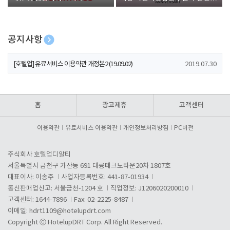
폰 증정
공지사항
[호텔업] 개인정보 처리방침 개정본1 (19.09.02)
2019.07.30
[호텔업] 유료서비스 이용약관 개정본2 (19.09.02)
2019.07.30
[호텔업] 개인정보 처리방침 개정본2 (19.09.02)
2019.07.30
홈
광고제휴
고객센터
이용약관
유료서비스 이용약관
개인정보처리방침
PC버전
주식회사 호텔업디알티
서울특별시 금천구 가산동 691 대륭테크노타운20차 1807호
대표이사: 이송주
사업자등록번호: 441-87-01934
통신판매업신고: 서울금천-1204 호
직업정보: J1206020200010
고객센터: 1644-7896
Fax: 02-2225-8487
이메일:
hdrt1109@hotelupdrt.com
Copyright ⓒ HotelupDRT Corp. All Right Reserved.