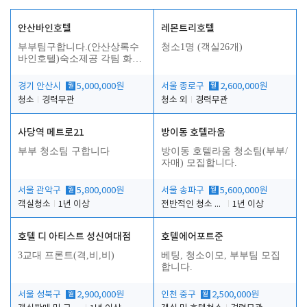
안산바인호텔
레몬트리호텔
부부팀구합니다.(안산상록수
청소1명 (객실26개)
바인호텔)숙소제공 각팀 화장
실.샤워실 따로있습니다.
경기 안산시
월
5,000,000원
서울 종로구
월
2,600,000원
청소
경력무관
청소 외
경력무관
사당역 메트로21
방이동 호텔라움
부부 청소팀 구합니다
방이동 호텔라움 청소팀(부부/
자매) 모집합니다.
서울 관악구
월
5,800,000원
서울 송파구
월
5,600,000원
객실청소
1년 이상
전반적인 청소 업무(객실청소.객실정리)
1년 이상
호텔 디 아티스트 성신여대점
호텔에어포트준
3교대 프론트(격,비,비)
베팅, 청소이모, 부부팀 모집
합니다.
서울 성북구
월
2,900,000원
인천 중구
월
2,500,000원