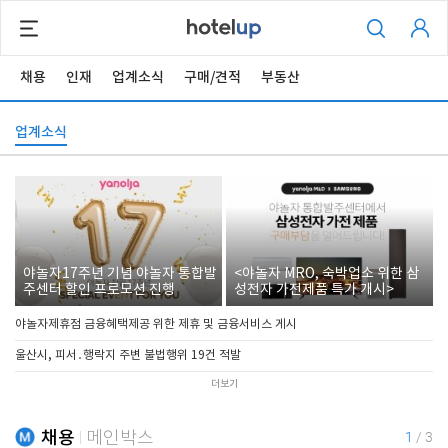
채용
인재
업계소식
구매/견적
부동산
업계소식
야놀자17주년 기념 야놀자 통합발
<야놀자 MRO, 숙박업소 위한 삼
주센터 할인 프로모션 진행
성전자 가전제품 특가 개시>
야놀자제휴점 금융혜택제공 위한 제휴 및 금융서비스 게시
울산시, 피서․행락지 주변 불법행위 19건 적발
더보기
채용
메인박스
1
/
3