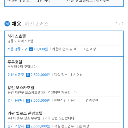
객실판매 및 고객응대
1년 이상
객실 및 호텔청소
경력무관
채용
메인포커스
1
/
2
하라스호텔
영등포 하라스호텔
서울 영등포구
시
10,030원
카운터 업무 및 객실관리(청소상태 확인, 객실판매)
1년 이상
루루호텔
부부청소팀 구합니다
인천 남동구
월
2,500,000원
객실 청소
1년 이상
용인 오스카호텔
용인 처인구 오스카호텔에서 격일당번 채용합니다
경기 용인시
월
3,500,000원
전반적인 카운터 업무
경력무관
의왕 밀로스 관광호텔
주1회 휴무 청소 부부팀, 3교대 당번 모집합니다.
경기 의왕시
월
2,500,000원
객실 청소업무
1년 이상