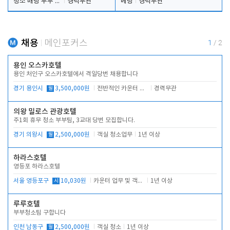
청소 배팅 부부 구합니다
경력무관
베팅
경력무관
채용
메인포커스
1
/
2
용인 오스카호텔
용인 처인구 오스카호텔에서 격일당번 채용합니다
경기 용인시
월
3,500,000원
전반적인 카운터 업무
경력무관
의왕 밀로스 관광호텔
주1회 휴무 청소 부부팀, 3교대 당번 모집합니다.
경기 의왕시
월
2,500,000원
객실 청소업무
1년 이상
하라스호텔
영등포 하라스호텔
서울 영등포구
시
10,030원
카운터 업무 및 객실관리(청소상태 확인, 객실판매)
1년 이상
루루호텔
부부청소팀 구합니다
인천 남동구
월
2,500,000원
객실 청소
1년 이상