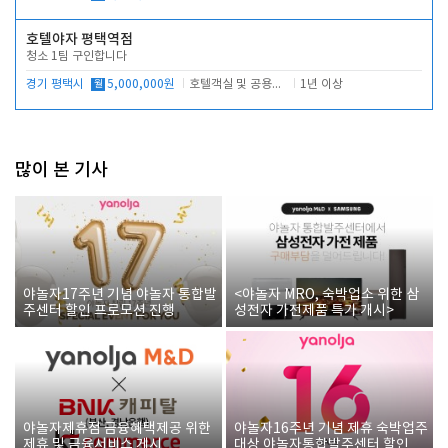
호텔야자 평택역점
청소 1팀 구인합니다
경기 평택시
월
5,000,000원
호텔객실 및 공용시설 청소 관리
1년 이상
많이 본 기사
야놀자17주년 기념 야놀자 통합발
<야놀자 MRO, 숙박업소 위한 삼
주센터 할인 프로모션 진행
성전자 가전제품 특가 개시>
야놀자제휴점 금융혜택제공 위한
야놀자16주년 기념 제휴 숙박업주
제휴 및 금융서비스 게시
대상 야놀자통합발주센터 할인쿠