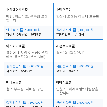
호텔에어포트준
호텔오로이
베팅, 청소이모, 부부팀 모집
안산시 고잔동 격일제 프론트
합니다.
인천 중구
월
2,500,000원
경기 안산시
월
3,300,000원
객실 및 호텔청소
경력무관
프론트업무
1년 이상
이스키아호텔
레몬트리호텔
용인에 위치한 이스키아호텔
청소1명 (객실26개)
에서 청소원2명(부부,자매)을
모집합니다..
경기 용인시
월
2,600,000원
서울 종로구
월
2,600,000원
객실청소
경력무관
청소 외
경력무관
메이트모텔
아마레호텔
청소 부부팀. 자매팀 구인
인천 *아마레호텔* 베팅삼촌
구합니다.
경기 안산시
월
4,800,000원
인천 계양구
월
2,600,000원