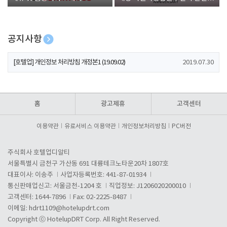
폰 증정
공지사항
[호텔업] 개인정보 처리방침 개정본2 (19.09.02)
2019.07.30
[호텔업] 개인정보 처리방침 개정본1 (19.09.02)
2019.07.30
[호텔업] 유료서비스 이용약관 개정본2 (19.09.02)
2019.07.30
홈
광고제휴
고객센터
이용약관
유료서비스 이용약관
개인정보처리방침
PC버전
주식회사 호텔업디알티
서울특별시 금천구 가산동 691 대륭테크노타운20차 1807호
대표이사: 이송주
사업자등록번호: 441-87-01934
통신판매업신고: 서울금천-1204 호
직업정보: J1206020200010
고객센터: 1644-7896
Fax: 02-2225-8487
이메일:
hdrt1109@hotelupdrt.com
Copyright ⓒ HotelupDRT Corp. All Right Reserved.