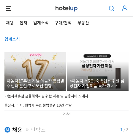
채용
인재
업계소식
구매/견적
부동산
업계소식
야놀자17주년 기념 야놀자 통합발
<야놀자 MRO, 숙박업소 위한 삼
주센터 할인 프로모션 진행
성전자 가전제품 특가 개시>
야놀자제휴점 금융혜택제공 위한 제휴 및 금융서비스 게시
울산시, 피서․행락지 주변 불법행위 19건 적발
더보기
채용
메인박스
1
/
3