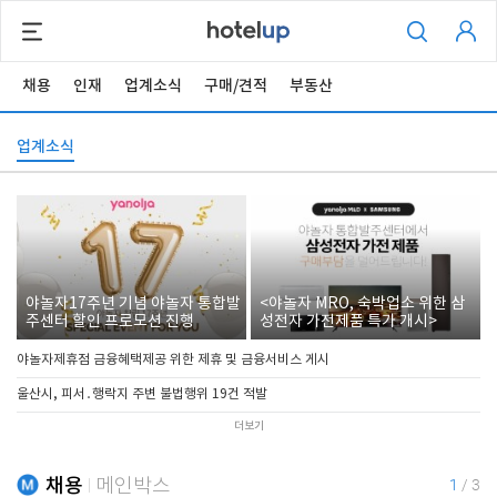
채용
인재
업계소식
구매/견적
부동산
업계소식
야놀자17주년 기념 야놀자 통합발
<야놀자 MRO, 숙박업소 위한 삼
주센터 할인 프로모션 진행
성전자 가전제품 특가 개시>
야놀자제휴점 금융혜택제공 위한 제휴 및 금융서비스 게시
울산시, 피서․행락지 주변 불법행위 19건 적발
더보기
채용
메인박스
1
/
3