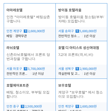
아마레호텔
방이동 호텔라움
인천 *아마레호텔* 베팅삼촌
방이동 호텔라움 청소팀(부부/
구합니다.
자매) 모집합니다.
인천 계양구
월
2,600,000원
서울 송파구
월
5,600,000원
베팅
경력무관
전반적인 청소 업무(객실청소.객실정리)
1년 이상
라뉘호텔
호텔 디 아티스트 성신여대점
신촌라뉘호텔에서 프론트 당
3교대 프론트(격,비,비)
번과장을 구합니다.
서울 마포구
월
3,700,000원
서울 성북구
월
2,900,000원
전반적인 프론트 당번업무
1년 이상
객실판매 및 고객응대
1년 이상
호텔에어포트준
보우호텔
베팅, 청소이모, 부부팀 모집
계양구 *보우호텔* 에서 청소
합니다.
이모 모집합니다.
인천 중구
월
2,500,000원
인천 계양구
월
2,600,000원