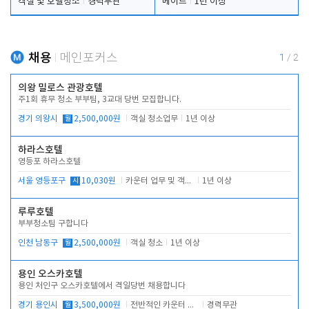
객실 및 호텔청소
경력무관
메이드
1년 이상
채용
메인포커스
1
/
2
의왕 밀로스 관광호텔
주1회 휴무 청소 부부팀, 3교대 당번 모집합니다.
경기 의왕시
월
2,500,000원
객실 청소업무
1년 이상
하라스호텔
영등포 하라스호텔
서울 영등포구
시
10,030원
카운터 업무 및 객실관리(청소상태 확인, 객실판매)
1년 이상
루루호텔
부부청소팀 구합니다
인천 남동구
월
2,500,000원
객실 청소
1년 이상
용인 오스카호텔
용인 처인구 오스카호텔에서 격일당번 채용합니다
경기 용인시
월
3,500,000원
전반적인 카운터 업무
경력무관