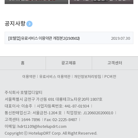
폰 증정
공지사항
[호텔업] 개인정보 처리방침 개정본1 (19.09.02)
2019.07.30
[호텔업] 유료서비스 이용약관 개정본2 (19.09.02)
2019.07.30
[호텔업] 개인정보 처리방침 개정본2 (19.09.02)
2019.07.30
홈
광고제휴
고객센터
이용약관
유료서비스 이용약관
개인정보처리방침
PC버전
주식회사 호텔업디알티
서울특별시 금천구 가산동 691 대륭테크노타운20차 1807호
대표이사: 이송주
사업자등록번호: 441-87-01934
통신판매업신고: 서울금천-1204 호
직업정보: J1206020200010
고객센터: 1644-7896
Fax: 02-2225-8487
이메일:
hdrt1109@hotelupdrt.com
Copyright ⓒ HotelupDRT Corp. All Right Reserved.