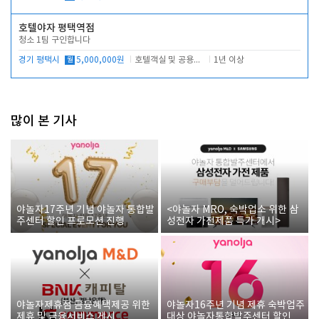
호텔야자 평택역점
청소 1팀 구인합니다
경기 평택시
월
5,000,000원
호텔객실 및 공용시설 청소 관리
1년 이상
많이 본 기사
야놀자17주년 기념 야놀자 통합발
<야놀자 MRO, 숙박업소 위한 삼
주센터 할인 프로모션 진행
성전자 가전제품 특가 개시>
야놀자제휴점 금융혜택제공 위한
야놀자16주년 기념 제휴 숙박업주
제휴 및 금융서비스 게시
대상 야놀자통합발주센터 할인쿠