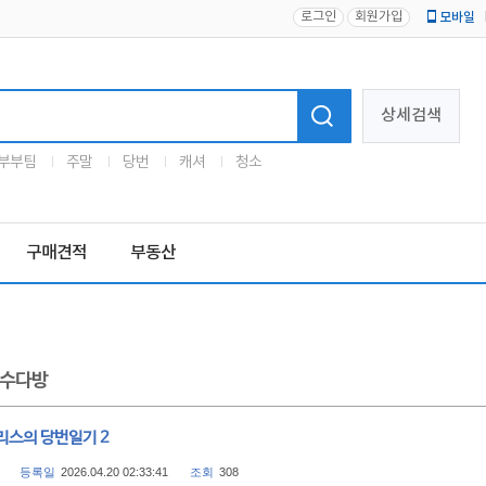
로그인
회원가입
모바일
로고
상세검색
부부팀
주말
당번
캐셔
청소
구매견적
부동산
수다방
리스의 당번일기 2
등록일
2026.04.20 02:33:41
조회
308