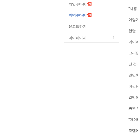
취업수다방
"시흥
익명수다방
이렇게
묻고답하기
한달..
마이페이지
아이리
그러던 
난 경
만만치
야간당
일반인
과연 
"아이
모텔에