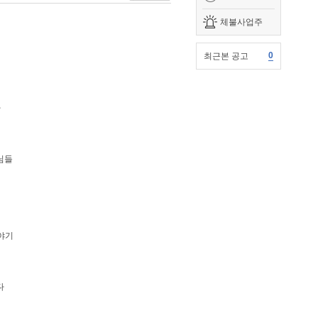
체불사업주
0
최근본 공고
차
님들
야기
다