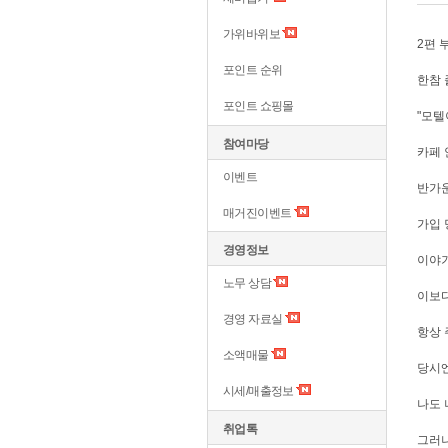
가위바위보
2편 
포인트 순위
한참 
포인트 쇼핑몰
"모텔
참여마당
카페 
이벤트
반가운
매거진이벤트
가입 
경영정보
이야기
노무 상담
이보다
경영 자료실
항상 
소액매물
당시엔
시세/매출정보
나도 
취업톡
그러