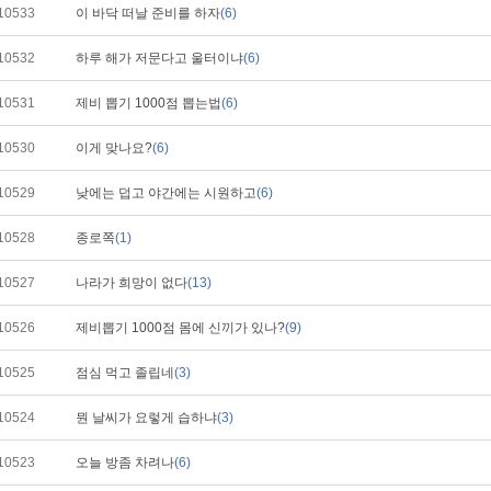
10533
이 바닥 떠날 준비를 하자
(6)
10532
하루 해가 저문다고 울터이냐
(6)
10531
제비 뽑기 1000점 뽑는법
(6)
10530
이게 맞나요?
(6)
10529
낮에는 덥고 야간에는 시원하고
(6)
10528
종로쪽
(1)
10527
나라가 희망이 없다
(13)
10526
제비뽑기 1000점 몸에 신끼가 있나?
(9)
10525
점심 먹고 졸립네
(3)
10524
뭔 날씨가 요렇게 습하냐
(3)
10523
오늘 방좀 차려나
(6)