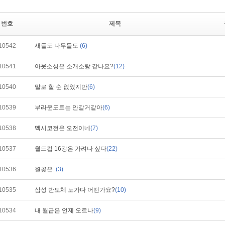
번호
제목
10542
새들도 나무들도
(6)
10541
아웃소싱은 소개소랑 같나요?
(12)
10540
말로 할 순 없었지만
(6)
10539
부라운도트는 안갈거같아
(6)
10538
멕시코전은 오전이네
(7)
10537
월드컵 16강은 가려나 싶다
(22)
10536
월곶은..
(3)
10535
삼성 반도체 노가다 어떤가요?
(10)
10534
내 월급은 언제 오르나
(9)