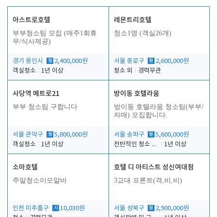
아스트로호텔
레몬트리호텔
부부청소팀 모집 (매주1회휴
청소1명 (객실26개)
무/식사제공)
경기 용인시
월
2,400,000원
서울 종로구
월
2,600,000원
객실청소
1년 이상
청소 외
경력무관
사당역 메트로21
방이동 호텔라움
부부 청소팀 구합니다
방이동 호텔라움 청소팀(부부/
자매) 모집합니다.
서울 관악구
월
5,800,000원
서울 송파구
월
5,600,000원
객실청소
1년 이상
전반적인 청소 업무(객실청소.객실정리)
1년 이상
소마호텔
호텔 디 아티스트 성신여대점
주말청소이모알바
3교대 프론트(격,비,비)
인천 미추홀구
시
10,030원
서울 성북구
월
2,900,000원