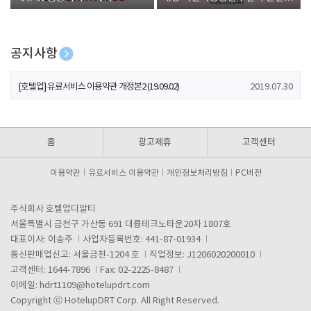
폰 증정
공지사항
[호텔업] 개인정보 처리방침 개정본1 (19.09.02)
2019.07.30
[호텔업] 유료서비스 이용약관 개정본2 (19.09.02)
2019.07.30
[호텔업] 개인정보 처리방침 개정본2 (19.09.02)
2019.07.30
홈
광고제휴
고객센터
이용약관
유료서비스 이용약관
개인정보처리방침
PC버전
주식회사 호텔업디알티
서울특별시 금천구 가산동 691 대륭테크노타운20차 1807호
대표이사: 이송주
사업자등록번호: 441-87-01934
통신판매업신고: 서울금천-1204 호
직업정보: J1206020200010
고객센터: 1644-7896
Fax: 02-2225-8487
이메일:
hdrt1109@hotelupdrt.com
Copyright ⓒ HotelupDRT Corp. All Right Reserved.