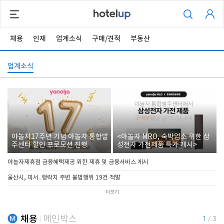
채용
인재
업계소식
구매/견적
부동산
업계소식
야놀자17주년 기념 야놀자 통합발
<야놀자 MRO, 숙박업소 위한 삼
주센터 할인 프로모션 진행
성전자 가전제품 특가 개시>
야놀자제휴점 금융혜택제공 위한 제휴 및 금융서비스 게시
울산시, 피서․행락지 주변 불법행위 19건 적발
더보기
채용
메인박스
1
/
3