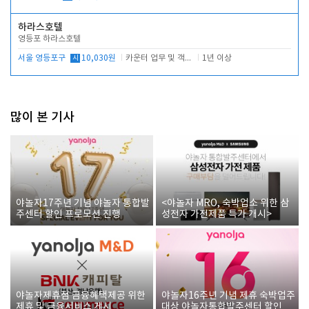
하라스호텔
영등포 하라스호텔
서울 영등포구
시
10,030원
카운터 업무 및 객실관리(청소상태 확인, 객실판매)
1년 이상
많이 본 기사
야놀자17주년 기념 야놀자 통합발
<야놀자 MRO, 숙박업소 위한 삼
주센터 할인 프로모션 진행
성전자 가전제품 특가 개시>
야놀자제휴점 금융혜택제공 위한
야놀자16주년 기념 제휴 숙박업주
제휴 및 금융서비스 게시
대상 야놀자통합발주센터 할인쿠