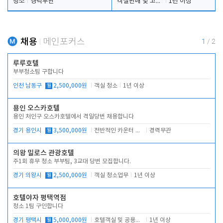
청소
경력무관
객실판매 및 고객응대
1년 이상
채용
메인포커스
1
/
2
루루호텔
부부청소팀 구합니다
인천 남동구
월
2,500,000원
객실 청소
1년 이상
용인 오스카호텔
용인 처인구 오스카호텔에서 격일당번 채용합니다
경기 용인시
월
3,500,000원
전반적인 카운터 업무
경력무관
의왕 밀로스 관광호텔
주1회 휴무 청소 부부팀, 3교대 당번 모집합니다.
경기 의왕시
월
2,500,000원
객실 청소업무
1년 이상
호텔야자 평택역점
청소 1팀 구인합니다
경기 평택시
월
5,000,000원
호텔객실 및 공용시설 청소 관리
1년 이상