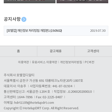
폰 증정
공지사항
[호텔업] 개인정보 처리방침 개정본2 (19.09.02)
2019.07.30
[호텔업] 개인정보 처리방침 개정본1 (19.09.02)
2019.07.30
[호텔업] 유료서비스 이용약관 개정본2 (19.09.02)
2019.07.30
홈
광고제휴
고객센터
이용약관
유료서비스 이용약관
개인정보처리방침
PC버전
주식회사 호텔업디알티
서울특별시 금천구 가산동 691 대륭테크노타운20차 1807호
대표이사: 이송주
사업자등록번호: 441-87-01934
통신판매업신고: 서울금천-1204 호
직업정보: J1206020200010
고객센터: 1644-7896
Fax: 02-2225-8487
이메일:
hdrt1109@hotelupdrt.com
Copyright ⓒ HotelupDRT Corp. All Right Reserved.