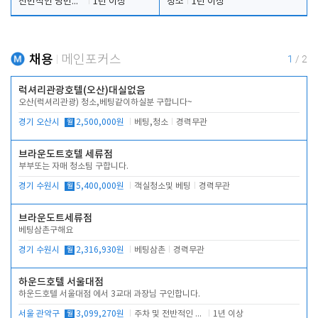
전반적인 당번업무
1년 이상
청소
1년 이상
채용
메인포커스
1
/
2
럭셔리관광호텔(오산)대실없음
오산(럭셔리관광) 청소,베팅같이하실분 구합니다~
경기 오산시
월
2,500,000원
베팅,청소
경력무관
브라운도트호텔 세류점
부부또는 자매 청소팀 구합니다.
경기 수원시
월
5,400,000원
객실청소및 베팅
경력무관
브라운도트세류점
베팅삼촌구해요
경기 수원시
월
2,316,930원
베팅삼촌
경력무관
하운드호텔 서울대점
하운드호텔 서울대점 에서 3교대 과장님 구인합니다.
서울 관악구
월
3,099,270원
주차 및 전반적인 당번업무
1년 이상