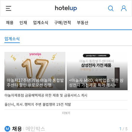
채용
인재
업계소식
구매/견적
부동산
업계소식
야놀자17주년 기념 야놀자 통합발
<야놀자 MRO, 숙박업소 위한 삼
주센터 할인 프로모션 진행
성전자 가전제품 특가 개시>
야놀자제휴점 금융혜택제공 위한 제휴 및 금융서비스 게시
울산시, 피서․행락지 주변 불법행위 19건 적발
더보기
채용
메인박스
1
/
5