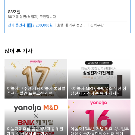
88호텔
88호텔 당번(격일제) 구인합니다
경기 용인시
월
3,200,000원
호텔 내 외부 점검 및 프런트 운영
경력무관
많이 본 기사
야놀자17주년 기념 야놀자 통합발
<야놀자 MRO, 숙박업소 위한 삼
주센터 할인 프로모션 진행
성전자 가전제품 특가 개시>
야놀자제휴점 금융혜택제공 위한
야놀자16주년 기념 제휴 숙박업주
제휴 및 금융서비스 게시
대상 야놀자통합발주센터 할인쿠