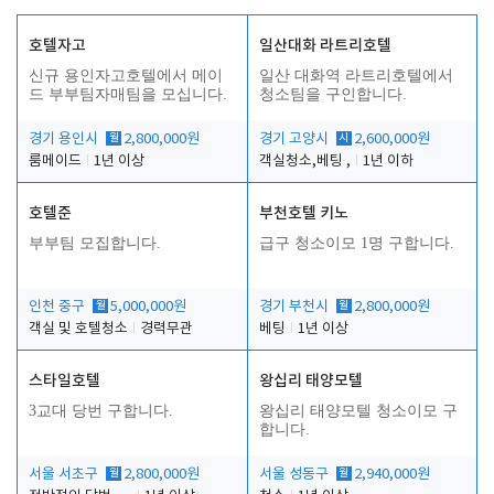
호텔자고
일산대화 라트리호텔
신규 용인자고호텔에서 메이
일산 대화역 라트리호텔에서
드 부부팀자매팀을 모십니다.
청소팀을 구인합니다.
경기 용인시
월
2,800,000원
경기 고양시
시
2,600,000원
룸메이드
1년 이상
객실청소,베팅 ,
1년 이하
호텔준
부천호텔 키노
부부팀 모집합니다.
급구 청소이모 1명 구합니다.
인천 중구
월
5,000,000원
경기 부천시
월
2,800,000원
객실 및 호텔청소
경력무관
베팅
1년 이상
스타일호텔
왕십리 태양모텔
3교대 당번 구합니다.
왕십리 태양모텔 청소이모 구
합니다.
서울 서초구
월
2,800,000원
서울 성동구
월
2,940,000원