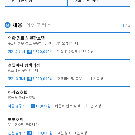
베팅
1년 이상
메이드
1년 이상
채용
메인포커스
1
/
2
의왕 밀로스 관광호텔
주1회 휴무 청소 부부팀, 3교대 당번 모집합니다.
경기 의왕시
월
2,500,000원
객실 청소업무
1년 이상
호텔야자 평택역점
청소 1팀 구인합니다
경기 평택시
월
5,000,000원
호텔객실 및 공용시설 청소 관리
1년 이상
하라스호텔
영등포 하라스호텔
서울 영등포구
시
10,030원
카운터 업무 및 객실관리(청소상태 확인, 객실판매)
1년 이상
루루호텔
부부청소팀 구합니다
인천 남동구
월
2,600,000원
객실 청소
1년 이상