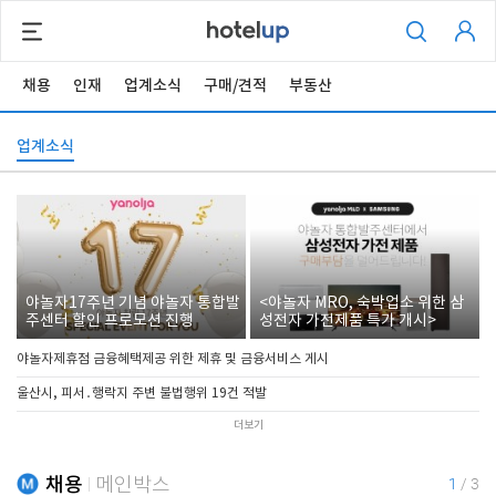
채용
인재
업계소식
구매/견적
부동산
업계소식
야놀자17주년 기념 야놀자 통합발
<야놀자 MRO, 숙박업소 위한 삼
주센터 할인 프로모션 진행
성전자 가전제품 특가 개시>
야놀자제휴점 금융혜택제공 위한 제휴 및 금융서비스 게시
울산시, 피서․행락지 주변 불법행위 19건 적발
더보기
채용
메인박스
1
/
3