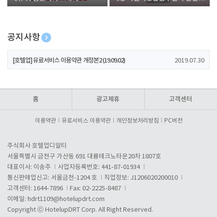
폰 증정
공지사항
[호텔업] 개인정보 처리방침 개정본1 (19.09.02)
2019.07.30
[호텔업] 유료서비스 이용약관 개정본2 (19.09.02)
2019.07.30
[호텔업] 개인정보 처리방침 개정본2 (19.09.02)
2019.07.30
홈
광고제휴
고객센터
이용약관
유료서비스 이용약관
개인정보처리방침
PC버전
주식회사 호텔업디알티
서울특별시 금천구 가산동 691 대륭테크노타운20차 1807호
대표이사: 이송주
사업자등록번호: 441-87-01934
통신판매업신고: 서울금천-1204 호
직업정보: J1206020200010
고객센터: 1644-7896
Fax: 02-2225-8487
이메일:
hdrt1109@hotelupdrt.com
Copyright ⓒ HotelupDRT Corp. All Right Reserved.