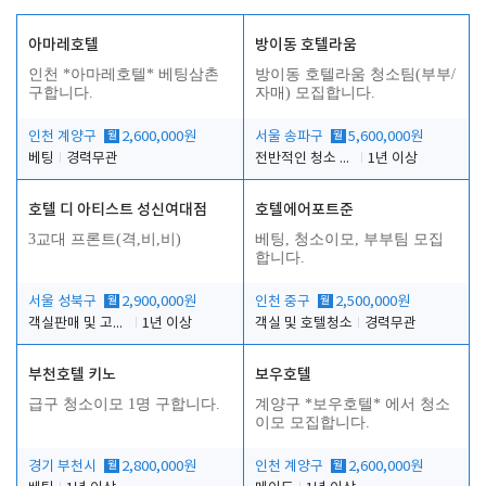
아마레호텔
방이동 호텔라움
인천 *아마레호텔* 베팅삼촌
방이동 호텔라움 청소팀(부부/
구합니다.
자매) 모집합니다.
인천 계양구
월
2,600,000원
서울 송파구
월
5,600,000원
베팅
경력무관
전반적인 청소 업무(객실청소.객실정리)
1년 이상
호텔 디 아티스트 성신여대점
호텔에어포트준
3교대 프론트(격,비,비)
베팅, 청소이모, 부부팀 모집
합니다.
서울 성북구
월
2,900,000원
인천 중구
월
2,500,000원
객실판매 및 고객응대
1년 이상
객실 및 호텔청소
경력무관
부천호텔 키노
보우호텔
급구 청소이모 1명 구합니다.
계양구 *보우호텔* 에서 청소
이모 모집합니다.
경기 부천시
월
2,800,000원
인천 계양구
월
2,600,000원