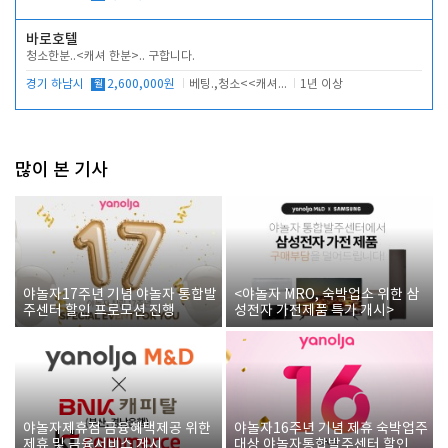
바로호텔
청소한분..<캐셔 한분>.. 구합니다.
경기 하남시
월
2,600,000원
베팅.,청소<<캐셔 모셔봅니다.
1년 이상
많이 본 기사
야놀자17주년 기념 야놀자 통합발
<야놀자 MRO, 숙박업소 위한 삼
주센터 할인 프로모션 진행
성전자 가전제품 특가 개시>
야놀자제휴점 금융혜택제공 위한
야놀자16주년 기념 제휴 숙박업주
제휴 및 금융서비스 게시
대상 야놀자통합발주센터 할인쿠