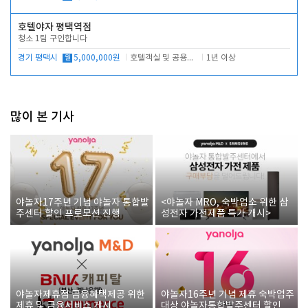
호텔야자 평택역점
청소 1팀 구인합니다
경기 평택시
월
5,000,000원
호텔객실 및 공용시설 청소 관리
1년 이상
많이 본 기사
야놀자17주년 기념 야놀자 통합발
<야놀자 MRO, 숙박업소 위한 삼
주센터 할인 프로모션 진행
성전자 가전제품 특가 개시>
야놀자제휴점 금융혜택제공 위한
야놀자16주년 기념 제휴 숙박업주
제휴 및 금융서비스 게시
대상 야놀자통합발주센터 할인쿠