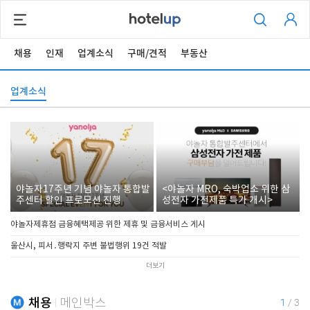
채용
인재
업계소식
구매/견적
부동산
업계소식
야놀자17주년 기념 야놀자 통합발
<야놀자 MRO, 숙박업소 위한 삼
주센터 할인 프로모션 진행
성전자 가전제품 특가 개시>
야놀자제휴점 금융혜택제공 위한 제휴 및 금융서비스 게시
울산시, 피서․행락지 주변 불법행위 19건 적발
더보기
채용
메인박스
1
/
3