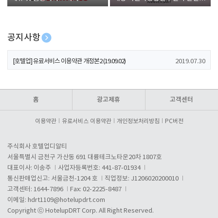
폰 증정
공지사항
[호텔업] 개인정보 처리방침 개정본1 (19.09.02)
2019.07.30
[호텔업] 유료서비스 이용약관 개정본2 (19.09.02)
2019.07.30
[호텔업] 개인정보 처리방침 개정본2 (19.09.02)
2019.07.30
홈
광고제휴
고객센터
이용약관
유료서비스 이용약관
개인정보처리방침
PC버전
주식회사 호텔업디알티
서울특별시 금천구 가산동 691 대륭테크노타운20차 1807호
대표이사: 이송주
사업자등록번호: 441-87-01934
통신판매업신고: 서울금천-1204 호
직업정보: J1206020200010
고객센터: 1644-7896
Fax: 02-2225-8487
이메일:
hdrt1109@hotelupdrt.com
Copyright ⓒ HotelupDRT Corp. All Right Reserved.