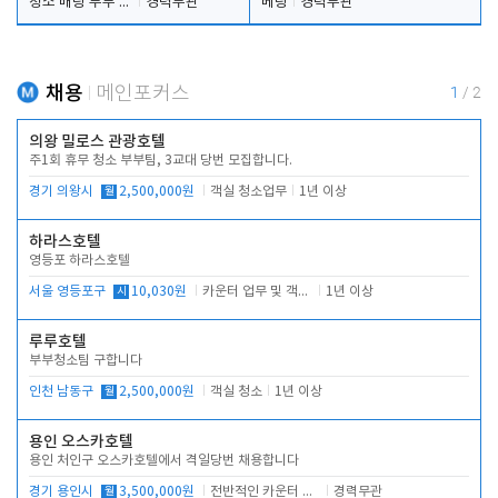
청소 배팅 부부 구합니다
경력무관
베팅
경력무관
채용
메인포커스
1
/
2
의왕 밀로스 관광호텔
주1회 휴무 청소 부부팀, 3교대 당번 모집합니다.
경기 의왕시
월
2,500,000원
객실 청소업무
1년 이상
하라스호텔
영등포 하라스호텔
서울 영등포구
시
10,030원
카운터 업무 및 객실관리(청소상태 확인, 객실판매)
1년 이상
루루호텔
부부청소팀 구합니다
인천 남동구
월
2,500,000원
객실 청소
1년 이상
용인 오스카호텔
용인 처인구 오스카호텔에서 격일당번 채용합니다
경기 용인시
월
3,500,000원
전반적인 카운터 업무
경력무관