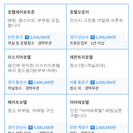
호텔에어포트준
호텔오로이
베팅, 청소이모, 부부팀 모집
안산시 고잔동 격일제 프론트
합니다.
인천 중구
월
2,500,000원
경기 안산시
월
3,300,000원
객실 및 호텔청소
경력무관
프론트업무
1년 이상
이스키아호텔
레몬트리호텔
용인에 위치한 이스키아호텔
청소1명 (객실26개)
에서 청소원2명(부부,자매)을
모집합니다..
경기 용인시
월
2,600,000원
서울 종로구
월
2,600,000원
객실청소
경력무관
청소 외
경력무관
메이트모텔
아마레호텔
청소 부부팀. 자매팀 구인
인천 *아마레호텔* 베팅삼촌
구합니다.
경기 안산시
월
4,800,000원
인천 계양구
월
2,600,000원