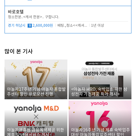
바로호텔
청소한분..<캐셔 한분>.. 구합니다.
경기 하남시
월
2,600,000원
베팅.,청소<<캐셔 모셔봅니다.
1년 이상
많이 본 기사
야놀자17주년 기념 야놀자 통합발
<야놀자 MRO, 숙박업소 위한 삼
주센터 할인 프로모션 진행
성전자 가전제품 특가 개시>
야놀자제휴점 금융혜택제공 위한
야놀자16주년 기념 제휴 숙박업주
제휴 및 금융서비스 게시
대상 야놀자통합발주센터 할인쿠