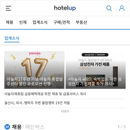
채용
인재
업계소식
구매/견적
부동산
업계소식
야놀자17주년 기념 야놀자 통합발
<야놀자 MRO, 숙박업소 위한 삼
주센터 할인 프로모션 진행
성전자 가전제품 특가 개시>
야놀자제휴점 금융혜택제공 위한 제휴 및 금융서비스 게시
울산시, 피서․행락지 주변 불법행위 19건 적발
더보기
채용
메인박스
1
/
3