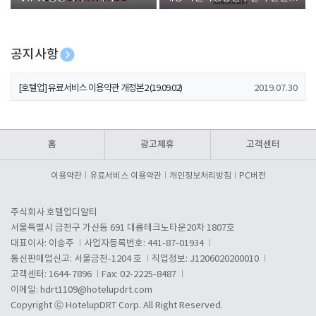
폰 증정
공지사항
[호텔업] 개인정보 처리방침 개정본1 (19.09.02)
2019.07.30
[호텔업] 유료서비스 이용약관 개정본2 (19.09.02)
2019.07.30
[호텔업] 개인정보 처리방침 개정본2 (19.09.02)
2019.07.30
홈
광고제휴
고객센터
이용약관
유료서비스 이용약관
개인정보처리방침
PC버전
주식회사 호텔업디알티
서울특별시 금천구 가산동 691 대륭테크노타운20차 1807호
대표이사: 이송주
사업자등록번호: 441-87-01934
통신판매업신고: 서울금천-1204 호
직업정보: J1206020200010
고객센터: 1644-7896
Fax: 02-2225-8487
이메일:
hdrt1109@hotelupdrt.com
Copyright ⓒ HotelupDRT Corp. All Right Reserved.