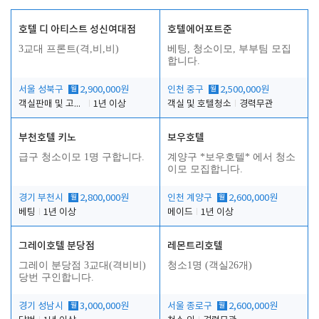
호텔 디 아티스트 성신여대점
호텔에어포트준
3교대 프론트(격,비,비)
베팅, 청소이모, 부부팀 모집
합니다.
서울 성북구
월
2,900,000원
인천 중구
월
2,500,000원
객실판매 및 고객응대
1년 이상
객실 및 호텔청소
경력무관
부천호텔 키노
보우호텔
급구 청소이모 1명 구합니다.
계양구 *보우호텔* 에서 청소
이모 모집합니다.
경기 부천시
월
2,800,000원
인천 계양구
월
2,600,000원
베팅
1년 이상
메이드
1년 이상
그레이호텔 분당점
레몬트리호텔
그레이 분당점 3교대(격비비)
청소1명 (객실26개)
당번 구인합니다.
경기 성남시
월
3,000,000원
서울 종로구
월
2,600,000원