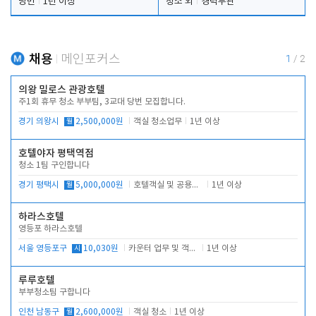
당번
1년 이상
청소 외
경력무관
채용
메인포커스
1
/
2
의왕 밀로스 관광호텔
주1회 휴무 청소 부부팀, 3교대 당번 모집합니다.
경기 의왕시
월
2,500,000원
객실 청소업무
1년 이상
호텔야자 평택역점
청소 1팀 구인합니다
경기 평택시
월
5,000,000원
호텔객실 및 공용시설 청소 관리
1년 이상
하라스호텔
영등포 하라스호텔
서울 영등포구
시
10,030원
카운터 업무 및 객실관리(청소상태 확인, 객실판매)
1년 이상
루루호텔
부부청소팀 구합니다
인천 남동구
월
2,600,000원
객실 청소
1년 이상