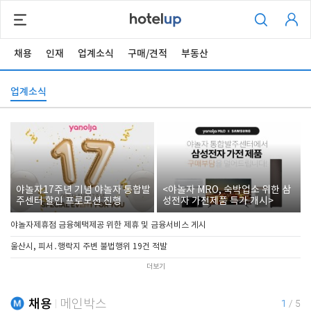
채용
인재
업계소식
구매/견적
부동산
업계소식
야놀자17주년 기념 야놀자 통합발
<야놀자 MRO, 숙박업소 위한 삼
주센터 할인 프로모션 진행
성전자 가전제품 특가 개시>
야놀자제휴점 금융혜택제공 위한 제휴 및 금융서비스 게시
울산시, 피서․행락지 주변 불법행위 19건 적발
더보기
채용
메인박스
1
/
5