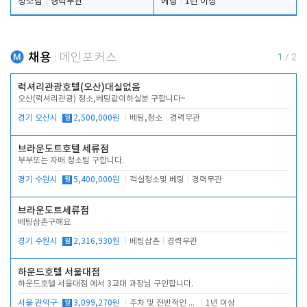
청소팀
경력무관
베팅
1년 이상
채용
메인포커스
1
/
2
럭셔리관광호텔(오산)대실없음
오산(럭셔리관광) 청소,베팅같이하실분 구합니다~
경기 오산시
월
2,500,000원
베팅,청소
경력무관
브라운도트호텔 세류점
부부또는 자매 청소팀 구합니다.
경기 수원시
월
5,400,000원
객실청소및 베팅
경력무관
브라운도트세류점
베팅삼촌구해요
경기 수원시
월
2,316,930원
베팅삼촌
경력무관
하운드호텔 서울대점
하운드호텔 서울대점 에서 3교대 과장님 구인합니다.
서울 관악구
월
3,099,270원
주차 및 전반적인 당번업무
1년 이상