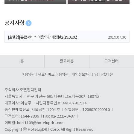
폰 증정
공지사항
[호텔업] 개인정보 처리방침 개정본1 (19.09.02)
2019.07.30
[호텔업] 유료서비스 이용약관 개정본2 (19.09.02)
2019.07.30
[호텔업] 개인정보 처리방침 개정본2 (19.09.02)
2019.07.30
홈
광고제휴
고객센터
이용약관
유료서비스 이용약관
개인정보처리방침
PC버전
주식회사 호텔업디알티
서울특별시 금천구 가산동 691 대륭테크노타운20차 1807호
대표이사: 이송주
사업자등록번호: 441-87-01934
통신판매업신고: 서울금천-1204 호
직업정보: J1206020200010
고객센터: 1644-7896
Fax: 02-2225-8487
이메일:
hdrt1109@hotelupdrt.com
Copyright ⓒ HotelupDRT Corp. All Right Reserved.