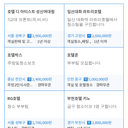
호텔 디 아티스트 성신여대점
일산대화 라트리호텔
3교대 프론트(격,비,비)
일산 대화역 라트리호텔에서
청소팀을 구인합니다.
서울 성북구
월
2,900,000원
경기 고양시
시
2,600,000원
객실판매 및 고객응대
1년 이상
객실청소,베팅 ,
1년 이하
호텔박스
호텔준
주방및청소보조
부부팀 모집합니다.
충남 천안시
월
2,400,000원
인천 중구
월
5,000,000원
주방2인식사준비및청소린렌보조
경력무관
객실 및 호텔청소
경력무관
RG호텔
부천호텔 키노
청소 부부팀
급구 청소이모 1명 구합니다.
서울 성북구
월
2,700,000원
경기 부천시
월
2,800,000원