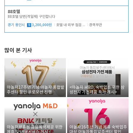
88호텔
88호텔 당번(격일제) 구인합니다
경기 용인시
월
3,200,000원
호텔 내 외부 점검 및 프런트 운영
경력무관
많이 본 기사
야놀자17주년 기념 야놀자 통합발
<야놀자 MRO, 숙박업소 위한 삼
주센터 할인 프로모션 진행
성전자 가전제품 특가 개시>
야놀자제휴점 금융혜택제공 위한
야놀자16주년 기념 제휴 숙박업주
제휴 및 금융서비스 게시
대상 야놀자통합발주센터 할인쿠