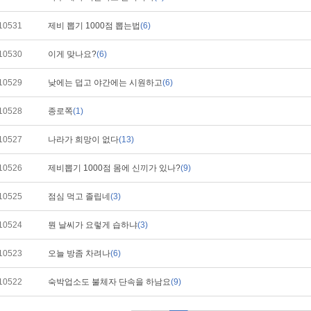
10531
제비 뽑기 1000점 뽑는법
(6)
10530
이게 맞나요?
(6)
10529
낮에는 덥고 야간에는 시원하고
(6)
10528
종로쪽
(1)
10527
나라가 희망이 없다
(13)
10526
제비뽑기 1000점 몸에 신끼가 있나?
(9)
10525
점심 먹고 졸립네
(3)
10524
뭔 날씨가 요렇게 습하냐
(3)
10523
오늘 방좀 차려나
(6)
10522
숙박업소도 불체자 단속을 하남요
(9)