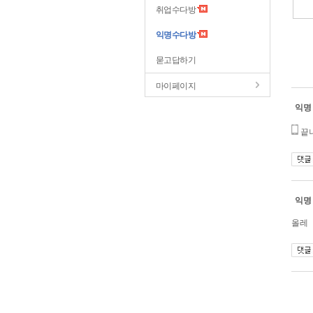
취업수다방
익명수다방
묻고답하기
마이페이지