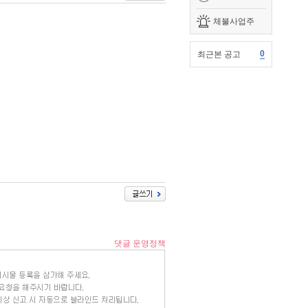
체불사업주
0
최근본 공고