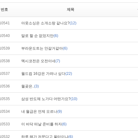
번호
제목
10541
아웃소싱은 소개소랑 같나요?
(12)
10540
말로 할 순 없었지만
(6)
10539
부라운도트는 안갈거같아
(6)
10538
멕시코전은 오전이네
(7)
10537
월드컵 16강은 가려나 싶다
(22)
10536
월곶은..
(3)
10535
삼성 반도체 노가다 어떤가요?
(10)
10534
내 월급은 언제 오르나
(9)
10533
이 바닥 떠날 준비를 하자
(6)
10532
하루 해가 저문다고 울터이냐
(6)