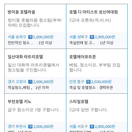
방이동 호텔라움
호텔 디 아티스트 성신여대점
방이동 호텔라움 청소팀(부부/
3교대 프론트(격,비,비)
자매) 모집합니다.
서울 송파구
월
5,600,000원
서울 성북구
월
2,900,000원
전반적인 청소 업무(객실청소.객실정리)
1년 이상
객실판매 및 고객응대
1년 이상
일산대화 라트리호텔
호텔에어포트준
일산 대화역 라트리호텔에서
베팅, 청소이모, 부부팀 모집
청소팀을 구인합니다.
합니다.
경기 고양시
시
2,600,000원
인천 중구
월
2,500,000원
객실청소,베팅 ,
1년 이하
객실 및 호텔청소
경력무관
부천호텔 키노
스타일호텔
급구 청소이모 1명 구합니다.
3교대 당번 구합니다.
경기 부천시
월
2,800,000원
서울 서초구
월
2,800,000원