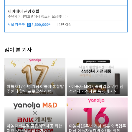
제이베이 관광호텔
수유제이베이호텔에서 청소팀 모집합니다
서울 강북구
월
5,600,000원
1년 이상
많이 본 기사
야놀자17주년 기념 야놀자 통합발
<야놀자 MRO, 숙박업소 위한 삼
주센터 할인 프로모션 진행
성전자 가전제품 특가 개시>
야놀자제휴점 금융혜택제공 위한
야놀자16주년 기념 제휴 숙박업주
제휴 및 금융서비스 게시
대상 야놀자통합발주센터 할인쿠