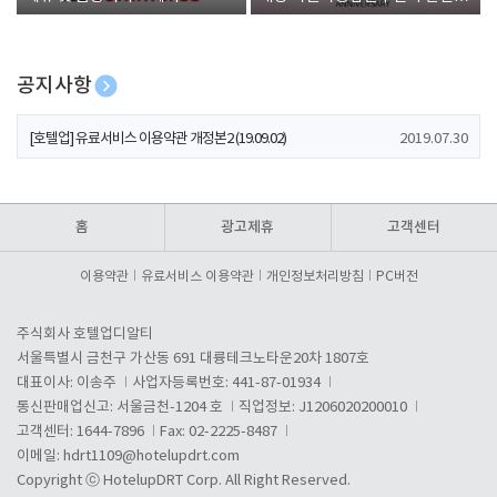
폰 증정
공지사항
[호텔업] 개인정보 처리방침 개정본1 (19.09.02)
2019.07.30
[호텔업] 유료서비스 이용약관 개정본2 (19.09.02)
2019.07.30
[호텔업] 개인정보 처리방침 개정본2 (19.09.02)
2019.07.30
홈
광고제휴
고객센터
이용약관
유료서비스 이용약관
개인정보처리방침
PC버전
주식회사 호텔업디알티
서울특별시 금천구 가산동 691 대륭테크노타운20차 1807호
대표이사: 이송주
사업자등록번호: 441-87-01934
통신판매업신고: 서울금천-1204 호
직업정보: J1206020200010
고객센터: 1644-7896
Fax: 02-2225-8487
이메일:
hdrt1109@hotelupdrt.com
Copyright ⓒ HotelupDRT Corp. All Right Reserved.