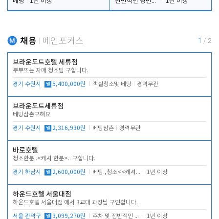
베팅
1년 이상
전반적인 당번업무
1년 이상
채용
메인포커스
1
/
2
브라운도트호텔 세류점
부부또는 자매 청소팀 구합니다.
경기 수원시
월
5,400,000원
객실청소및 베팅
경력무관
브라운도트세류점
베팅삼촌구해요
경기 수원시
월
2,316,930원
베팅삼촌
경력무관
바로호텔
청소한분..<캐셔 한분>.. 구합니다.
경기 하남시
월
2,600,000원
베팅.,청소<<캐셔 모셔봅니다.
1년 이상
하운드호텔 서울대점
하운드호텔 서울대점 에서 3교대 과장님 구인합니다.
서울 관악구
월
3,099,270원
주차 및 전반적인 당번업무
1년 이상