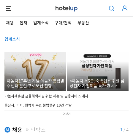
채용
인재
업계소식
구매/견적
부동산
업계소식
야놀자17주년 기념 야놀자 통합발
<야놀자 MRO, 숙박업소 위한 삼
주센터 할인 프로모션 진행
성전자 가전제품 특가 개시>
야놀자제휴점 금융혜택제공 위한 제휴 및 금융서비스 게시
울산시, 피서․행락지 주변 불법행위 19건 적발
더보기
채용
메인박스
1
/
4