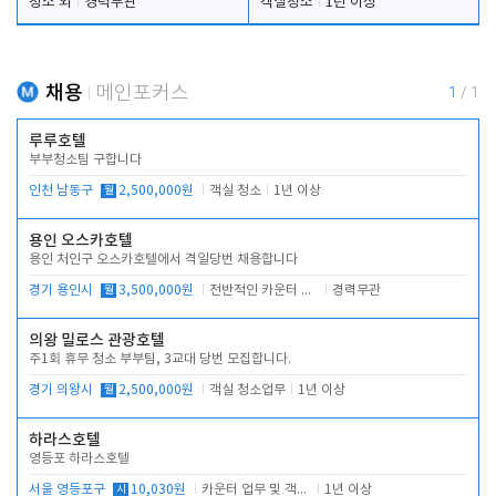
청소 외
경력무관
객실청소
1년 이상
채용
메인포커스
1
/
1
루루호텔
부부청소팀 구합니다
인천 남동구
월
2,500,000원
객실 청소
1년 이상
용인 오스카호텔
용인 처인구 오스카호텔에서 격일당번 채용합니다
경기 용인시
월
3,500,000원
전반적인 카운터 업무
경력무관
의왕 밀로스 관광호텔
주1회 휴무 청소 부부팀, 3교대 당번 모집합니다.
경기 의왕시
월
2,500,000원
객실 청소업무
1년 이상
하라스호텔
영등포 하라스호텔
서울 영등포구
시
10,030원
카운터 업무 및 객실관리(청소상태 확인, 객실판매)
1년 이상