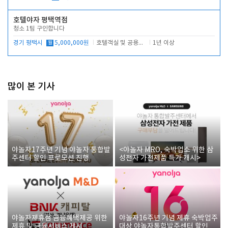
호텔야자 평택역점
청소 1팀 구인합니다
경기 평택시
월
5,000,000원
호텔객실 및 공용시설 청소 관리
1년 이상
많이 본 기사
야놀자17주년 기념 야놀자 통합발
<야놀자 MRO, 숙박업소 위한 삼
주센터 할인 프로모션 진행
성전자 가전제품 특가 개시>
야놀자제휴점 금융혜택제공 위한
야놀자16주년 기념 제휴 숙박업주
제휴 및 금융서비스 게시
대상 야놀자통합발주센터 할인쿠