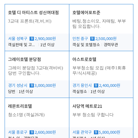
호텔 디 아티스트 성신여대점
호텔에어포트준
3교대 프론트(격,비,비)
베팅,청소이모, 자매팀, 부부
팀 모집합니다.
서울 성북구
월
2,900,000원
인천 중구
월
2,500,000원
객실판매 및 고객응대
1년 이상
객실 및 호텔청소
경력무관
그레이호텔 분당점
아스트로호텔
그레이 분당점 3교대(격비비)
부부청소팀 모집 (매주1회휴
당번 구인합니다.
무/식사제공)
경기 성남시
월
3,000,000원
경기 용인시
월
2,400,000원
당번
1년 이상
객실청소
1년 이상
레몬트리호텔
사당역 메트로21
청소1명 (객실26개)
부부 청소팀 구합니다
서울 종로구
월
2,600,000원
서울 관악구
월
5,800,000원