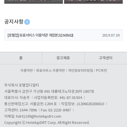
폰 증정
공지사항
[호텔업] 개인정보 처리방침 개정본1 (19.09.02)
2019.07.30
[호텔업] 유료서비스 이용약관 개정본2 (19.09.02)
2019.07.30
[호텔업] 개인정보 처리방침 개정본2 (19.09.02)
2019.07.30
홈
광고제휴
고객센터
이용약관
유료서비스 이용약관
개인정보처리방침
PC버전
주식회사 호텔업디알티
서울특별시 금천구 가산동 691 대륭테크노타운20차 1807호
대표이사: 이송주
사업자등록번호: 441-87-01934
통신판매업신고: 서울금천-1204 호
직업정보: J1206020200010
고객센터: 1644-7896
Fax: 02-2225-8487
이메일:
hdrt1109@hotelupdrt.com
Copyright ⓒ HotelupDRT Corp. All Right Reserved.