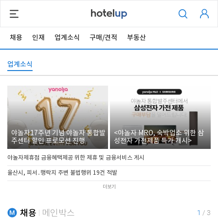
채용
인재
업계소식
구매/견적
부동산
업계소식
야놀자17주년 기념 야놀자 통합발
<야놀자 MRO, 숙박업소 위한 삼
주센터 할인 프로모션 진행
성전자 가전제품 특가 개시>
야놀자제휴점 금융혜택제공 위한 제휴 및 금융서비스 게시
울산시, 피서․행락지 주변 불법행위 19건 적발
더보기
채용
메인박스
1
/
3