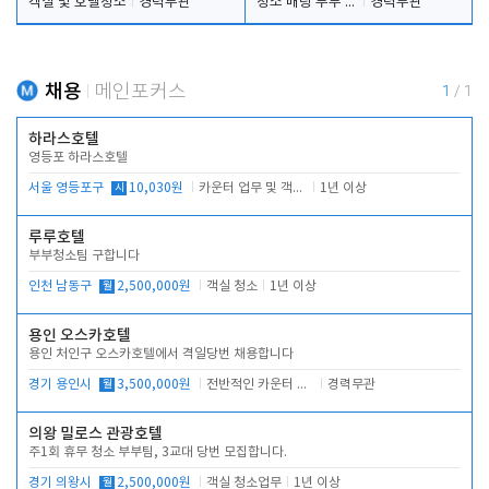
객실 및 호텔청소
경력무관
청소 배팅 부부 구합니다
경력무관
채용
메인포커스
1
/
1
하라스호텔
영등포 하라스호텔
서울 영등포구
시
10,030원
카운터 업무 및 객실관리(청소상태 확인, 객실판매)
1년 이상
루루호텔
부부청소팀 구합니다
인천 남동구
월
2,500,000원
객실 청소
1년 이상
용인 오스카호텔
용인 처인구 오스카호텔에서 격일당번 채용합니다
경기 용인시
월
3,500,000원
전반적인 카운터 업무
경력무관
의왕 밀로스 관광호텔
주1회 휴무 청소 부부팀, 3교대 당번 모집합니다.
경기 의왕시
월
2,500,000원
객실 청소업무
1년 이상