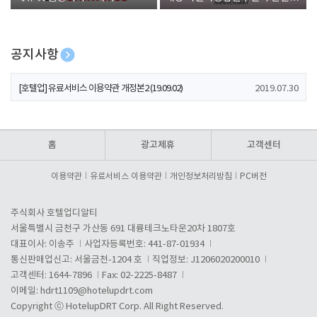
폰 증정
공지사항
[호텔업] 개인정보 처리방침 개정본1 (19.09.02)
2019.07.30
[호텔업] 유료서비스 이용약관 개정본2 (19.09.02)
2019.07.30
[호텔업] 개인정보 처리방침 개정본2 (19.09.02)
2019.07.30
홈
광고제휴
고객센터
이용약관
유료서비스 이용약관
개인정보처리방침
PC버전
주식회사 호텔업디알티
서울특별시 금천구 가산동 691 대륭테크노타운20차 1807호
대표이사: 이송주
사업자등록번호: 441-87-01934
통신판매업신고: 서울금천-1204 호
직업정보: J1206020200010
고객센터: 1644-7896
Fax: 02-2225-8487
이메일:
hdrt1109@hotelupdrt.com
Copyright ⓒ HotelupDRT Corp. All Right Reserved.