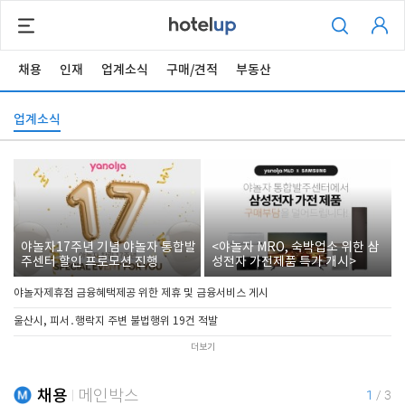
채용
인재
업계소식
구매/견적
부동산
업계소식
야놀자17주년 기념 야놀자 통합발
<야놀자 MRO, 숙박업소 위한 삼
주센터 할인 프로모션 진행
성전자 가전제품 특가 개시>
야놀자제휴점 금융혜택제공 위한 제휴 및 금융서비스 게시
울산시, 피서․행락지 주변 불법행위 19건 적발
더보기
채용
메인박스
1
/
3