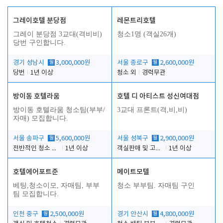
그레이호텔 분당점
레몬트리호텔
그레이 분당점 3교대(격비비)
청소1명 (객실26개)
당번 구인합니다.
경기 성남시
월
3,000,000원
서울 종로구
월
2,600,000원
당번
1년 이상
청소 외
경력무관
방이동 호텔라움
호텔 디 아티스트 성신여대점
방이동 호텔라움 청소팀(부부/
3교대 프론트(격,비,비)
자매) 모집합니다.
서울 송파구
월
5,600,000원
서울 성북구
월
2,900,000원
전반적인 청소 업무(객실청소.객실정리)
1년 이상
객실판매 및 고객응대
1년 이상
호텔에어포트준
메이트모텔
베팅,청소이모, 자매팀, 부부
청소 부부팀. 자매팀 구인
팀 모집합니다.
인천 중구
월
2,500,000원
경기 안산시
월
4,800,000원