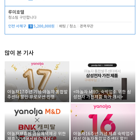
루미호텔
청소팀 구인합니다
인천 서해구
월
5,200,000원
배팅 / 청소
경력무관
많이 본 기사
야놀자17주년 기념 야놀자 통합발
<야놀자 MRO, 숙박업소 위한 삼
주센터 할인 프로모션 진행
성전자 가전제품 특가 개시>
야놀자제휴점 금융혜택제공 위한
야놀자16주년 기념 제휴 숙박업주
제휴 및 금융서비스 게시
대상 야놀자통합발주센터 할인쿠