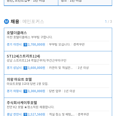
당번, 프런트업무
1년 이상
청소
1년 이상
채용
메인포커스
1
/
3
호텔더클래스
이천 호텔더클래스 부부팀 구합니다.
경기 이천시
월
2,700,000원
부부팀 모십니다.
경력무관
ST124(스트리트124)
성남 스트리트124 격일근무자/주간근무자구인
경기 성남시
월
3,600,000원
카운터 및 객실관리 전반
1년 이상
의왕 마요트 호텔
마요트호텔 3교대 당번 1명 모집.
경기 의왕시
월
3,300,000원
당번 업무
1년 이상
주식회사케이투호텔
천안 K2 호텔 ★청소직원 채용합니다.
충남 천안시
월
2,527,560원
객실 청소 및 배팅, 주변 시설 청소
경력무관