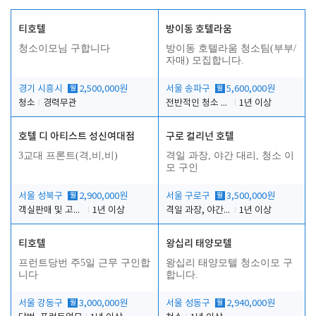
티호텔
방이동 호텔라움
청소이모님 구합니다
방이동 호텔라움 청소팀(부부/
자매) 모집합니다.
경기 시흥시
월
2,500,000원
서울 송파구
월
5,600,000원
청소
경력무관
전반적인 청소 업무(객실청소.객실정리)
1년 이상
호텔 디 아티스트 성신여대점
구로 컬리넌 호텔
3교대 프론트(격,비,비)
격일 과장, 야간 대리, 청소 이
모 구인
서울 성북구
월
2,900,000원
서울 구로구
월
3,500,000원
객실판매 및 고객응대
1년 이상
격일 과장, 야간 대리, 청소 이모
1년 이상
티호텔
왕십리 태양모텔
프런트당번 주5일 근무 구인합
왕십리 태양모텔 청소이모 구
니다
합니다.
서울 강동구
월
3,000,000원
서울 성동구
월
2,940,000원