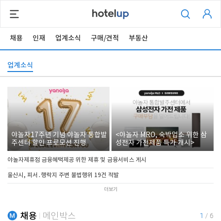
채용
인재
업계소식
구매/견적
부동산
업계소식
야놀자17주년 기념 야놀자 통합발
<야놀자 MRO, 숙박업소 위한 삼
주센터 할인 프로모션 진행
성전자 가전제품 특가 개시>
야놀자제휴점 금융혜택제공 위한 제휴 및 금융서비스 게시
울산시, 피서․행락지 주변 불법행위 19건 적발
더보기
채용
메인박스
1
/
6