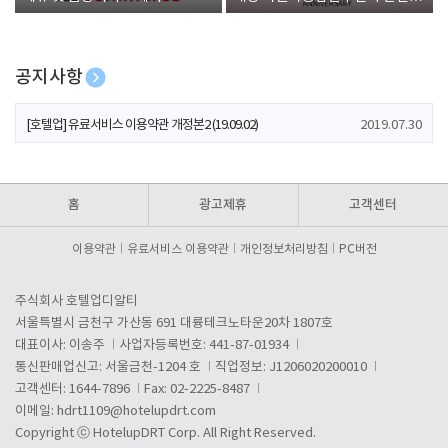
폰 증정
공지사항
[호텔업] 개인정보 처리방침 개정본1 (19.09.02)
2019.07.30
[호텔업] 유료서비스 이용약관 개정본2 (19.09.02)
2019.07.30
[호텔업] 개인정보 처리방침 개정본2 (19.09.02)
2019.07.30
홈
광고제휴
고객센터
이용약관
유료서비스 이용약관
개인정보처리방침
PC버전
주식회사 호텔업디알티
서울특별시 금천구 가산동 691 대륭테크노타운20차 1807호
대표이사: 이송주
사업자등록번호: 441-87-01934
통신판매업신고: 서울금천-1204 호
직업정보: J1206020200010
고객센터: 1644-7896
Fax: 02-2225-8487
이메일:
hdrt1109@hotelupdrt.com
Copyright ⓒ HotelupDRT Corp. All Right Reserved.