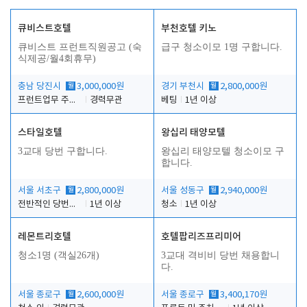
큐비스트호텔
부천호텔 키노
큐비스트 프런트직원공고 (숙
급구 청소이모 1명 구합니다.
식제공/월4회휴무)
충남 당진시
월
3,000,000원
경기 부천시
월
2,800,000원
프런트업무 주간, 야간
경력무관
베팅
1년 이상
스타일호텔
왕십리 태양모텔
3교대 당번 구합니다.
왕십리 태양모텔 청소이모 구
합니다.
서울 서초구
월
2,800,000원
서울 성동구
월
2,940,000원
전반적인 당번업무
1년 이상
청소
1년 이상
레몬트리호텔
호텔팝리즈프리미어
청소1명 (객실26개)
3교대 격비비 당번 채용합니
다.
서울 종로구
월
2,600,000원
서울 종로구
월
3,400,170원