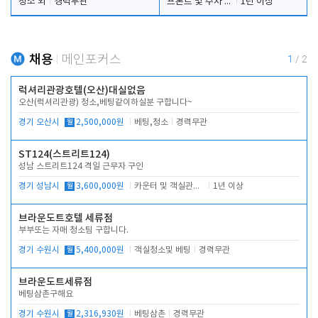
청소 외
경력무관
프론트 및 주차 객실관리
1년 이상
채용
메인포커스
1
/
2
럭셔리관광호텔(오산)대실없음
오산(럭셔리관광) 청소,베팅같이하실분 구합니다~
경기 오산시
월
2,500,000원
베팅,청소
경력무관
ST124(스트리트124)
성남 스트리트124 격일 근무자 구인
경기 성남시
월
3,600,000원
카운터 및 객실관리 전반
1년 이상
브라운도트호텔 세류점
부부또는 자매 청소팀 구합니다.
경기 수원시
월
5,400,000원
객실청소및 베팅
경력무관
브라운도트세류점
베팅삼촌구해요
경기 수원시
월
2,316,930원
베팅삼촌
경력무관