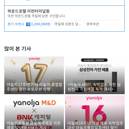
하운드호텔 이천터미널점
이천 하운드호텔 격일제 당번 구인합니다.
경기 이천시
월
3,300,000원
격일제 프론트 당번 업무로 주차 및 객실 점검
경력무관
많이 본 기사
야놀자17주년 기념 야놀자 통합발
<야놀자 MRO, 숙박업소 위한 삼
주센터 할인 프로모션 진행
성전자 가전제품 특가 개시>
야놀자제휴점 금융혜택제공 위한
야놀자16주년 기념 제휴 숙박업주
제휴 및 금융서비스 게시
대상 야놀자통합발주센터 할인쿠