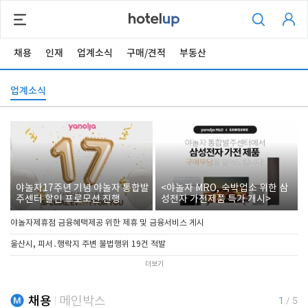
채용
인재
업계소식
구매/견적
부동산
업계소식
야놀자17주년 기념 야놀자 통합발
<야놀자 MRO, 숙박업소 위한 삼
주센터 할인 프로모션 진행
성전자 가전제품 특가 개시>
야놀자제휴점 금융혜택제공 위한 제휴 및 금융서비스 게시
울산시, 피서․행락지 주변 불법행위 19건 적발
더보기
채용
메인박스
1
/
5