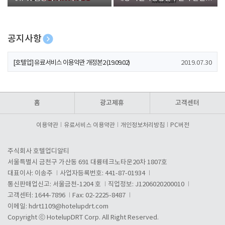
폰 증정
공지사항
[호텔업] 개인정보 처리방침 개정본1 (19.09.02)
2019.07.30
[호텔업] 유료서비스 이용약관 개정본2 (19.09.02)
2019.07.30
[호텔업] 개인정보 처리방침 개정본2 (19.09.02)
2019.07.30
홈
광고제휴
고객센터
이용약관
유료서비스 이용약관
개인정보처리방침
PC버전
주식회사 호텔업디알티
서울특별시 금천구 가산동 691 대륭테크노타운20차 1807호
대표이사: 이송주
사업자등록번호: 441-87-01934
통신판매업신고: 서울금천-1204 호
직업정보: J1206020200010
고객센터: 1644-7896
Fax: 02-2225-8487
이메일:
hdrt1109@hotelupdrt.com
Copyright ⓒ HotelupDRT Corp. All Right Reserved.