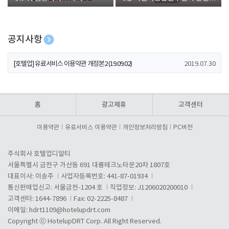
폰 증정
공지사항
[호텔업] 개인정보 처리방침 개정본1 (19.09.02)
2019.07.30
[호텔업] 유료서비스 이용약관 개정본2 (19.09.02)
2019.07.30
[호텔업] 개인정보 처리방침 개정본2 (19.09.02)
2019.07.30
홈
광고제휴
고객센터
이용약관
유료서비스 이용약관
개인정보처리방침
PC버전
주식회사 호텔업디알티
서울특별시 금천구 가산동 691 대륭테크노타운20차 1807호
대표이사: 이송주
사업자등록번호: 441-87-01934
통신판매업신고: 서울금천-1204 호
직업정보: J1206020200010
고객센터: 1644-7896
Fax: 02-2225-8487
이메일:
hdrt1109@hotelupdrt.com
Copyright ⓒ HotelupDRT Corp. All Right Reserved.