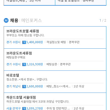
객실청소,베팅 ,
1년 이하
객실 및 호텔청소
경력무관
채용
메인포커스
1
/
2
브라운도트호텔 세류점
부부또는 자매 청소팀 구합니다.
경기 수원시
월
5,400,000원
객실청소및 베팅
경력무관
브라운도트세류점
베팅삼촌구해요
경기 수원시
월
2,316,930원
베팅삼촌
경력무관
바로호텔
청소한분..<캐셔 한분>.. 구합니다.
경기 하남시
월
2,600,000원
베팅.,청소<<캐셔 모셔봅니다.
1년 이상
하운드호텔 서울대점
하운드호텔 서울대점 에서 3교대 과장님 구인합니다.
서울 관악구
월
3,099,270원
주차 및 전반적인 당번업무
1년 이상