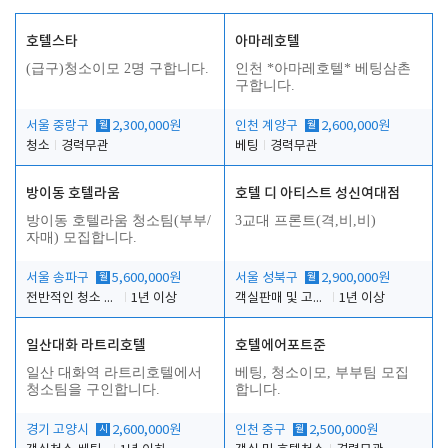
호텔스타
아마레호텔
(급구)청소이모 2명 구합니다.
인천 *아마레호텔* 베팅삼촌
구합니다.
서울 중랑구
월
2,300,000원
인천 계양구
월
2,600,000원
청소
경력무관
베팅
경력무관
방이동 호텔라움
호텔 디 아티스트 성신여대점
방이동 호텔라움 청소팀(부부/
3교대 프론트(격,비,비)
자매) 모집합니다.
서울 송파구
월
5,600,000원
서울 성북구
월
2,900,000원
전반적인 청소 업무(객실청소.객실정리)
1년 이상
객실판매 및 고객응대
1년 이상
일산대화 라트리호텔
호텔에어포트준
일산 대화역 라트리호텔에서
베팅, 청소이모, 부부팀 모집
청소팀을 구인합니다.
합니다.
경기 고양시
시
2,600,000원
인천 중구
월
2,500,000원