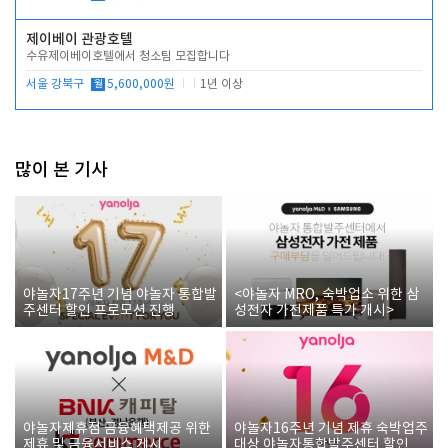
제이베이 관광호텔
수유제이베이호텔에서 청소팀 모집합니다
서울 강북구
월
5,600,000원
1년 이상
많이 본 기사
야놀자17주년 기념 야놀자 통합발
<야놀자 MRO, 숙박업소 위한 삼
주센터 할인 프로모션 진행
성전자 가전제품 특가 개시>
야놀자제휴점 금융혜택제공 위한
야놀자16주년 기념 제휴 숙박업주
제휴 및 금융서비스 게시
대상 야놀자통합발주센터 할인쿠