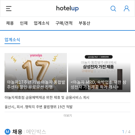
채용
인재
업계소식
구매/견적
부동산
업계소식
야놀자17주년 기념 야놀자 통합발
<야놀자 MRO, 숙박업소 위한 삼
주센터 할인 프로모션 진행
성전자 가전제품 특가 개시>
야놀자제휴점 금융혜택제공 위한 제휴 및 금융서비스 게시
울산시, 피서․행락지 주변 불법행위 19건 적발
더보기
채용
메인박스
1
/
4