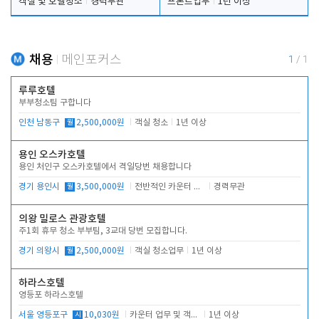
객실 및 호텔청소
경력무관
프론트업무
1년 이상
채용
메인포커스
1
/
1
루루호텔
부부청소팀 구합니다
인천 남동구
월
2,500,000원
객실 청소
1년 이상
용인 오스카호텔
용인 처인구 오스카호텔에서 격일당번 채용합니다
경기 용인시
월
3,500,000원
전반적인 카운터 업무
경력무관
의왕 밀로스 관광호텔
주1회 휴무 청소 부부팀, 3교대 당번 모집합니다.
경기 의왕시
월
2,500,000원
객실 청소업무
1년 이상
하라스호텔
영등포 하라스호텔
서울 영등포구
시
10,030원
카운터 업무 및 객실관리(청소상태 확인, 객실판매)
1년 이상