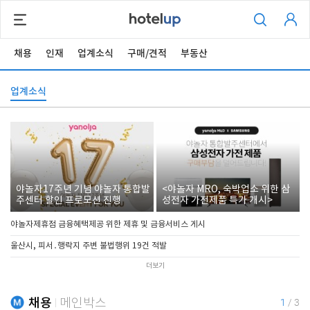
채용
인재
업계소식
구매/견적
부동산
업계소식
야놀자17주년 기념 야놀자 통합발
<야놀자 MRO, 숙박업소 위한 삼
주센터 할인 프로모션 진행
성전자 가전제품 특가 개시>
야놀자제휴점 금융혜택제공 위한 제휴 및 금융서비스 게시
울산시, 피서․행락지 주변 불법행위 19건 적발
더보기
채용
메인박스
1
/
3