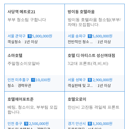
사당역 메트로21
방이동 호텔라움
부부 청소팀 구합니다
방이동 호텔라움 청소팀(부부/
자매) 모집합니다.
서울 관악구
월
5,800,000원
서울 송파구
월
5,600,000원
객실청소
1년 이상
전반적인 청소 업무(객실청소.객실정리)
1년 이상
소마호텔
호텔 디 아티스트 성신여대점
주말청소이모알바
3교대 프론트(격,비,비)
인천 미추홀구
시
10,030원
서울 성북구
월
2,900,000원
청소
경력무관
객실판매 및 고객응대
1년 이상
호텔에어포트준
호텔오로이
베팅, 청소이모, 부부팀 모집
안산시 고잔동 격일제 프론트
합니다.
인천 중구
월
2,500,000원
경기 안산시
월
3,300,000원