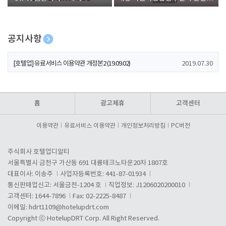
폰 증정
공지사항
[호텔업] 개인정보 처리방침 개정본1 (19.09.02)
2019.07.30
[호텔업] 유료서비스 이용약관 개정본2 (19.09.02)
2019.07.30
[호텔업] 개인정보 처리방침 개정본2 (19.09.02)
2019.07.30
홈
광고제휴
고객센터
이용약관
유료서비스 이용약관
개인정보처리방침
PC버전
주식회사 호텔업디알티
서울특별시 금천구 가산동 691 대륭테크노타운20차 1807호
대표이사: 이송주
사업자등록번호: 441-87-01934
통신판매업신고: 서울금천-1204 호
직업정보: J1206020200010
고객센터: 1644-7896
Fax: 02-2225-8487
이메일:
hdrt1109@hotelupdrt.com
Copyright ⓒ HotelupDRT Corp. All Right Reserved.