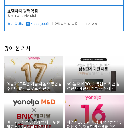
호텔야자 평택역점
청소 1팀 구인합니다
경기 평택시
월
5,000,000원
호텔객실 및 공용시설 청소 관리
1년 이상
많이 본 기사
야놀자17주년 기념 야놀자 통합발
<야놀자 MRO, 숙박업소 위한 삼
주센터 할인 프로모션 진행
성전자 가전제품 특가 개시>
야놀자제휴점 금융혜택제공 위한
야놀자16주년 기념 제휴 숙박업주
제휴 및 금융서비스 게시
대상 야놀자통합발주센터 할인쿠