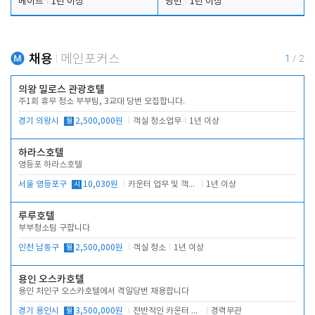
메이드
1년 이상
당번
1년 이상
채용
메인포커스
1
/
2
의왕 밀로스 관광호텔
주1회 휴무 청소 부부팀, 3교대 당번 모집합니다.
경기 의왕시
월
2,500,000원
객실 청소업무
1년 이상
하라스호텔
영등포 하라스호텔
서울 영등포구
시
10,030원
카운터 업무 및 객실관리(청소상태 확인, 객실판매)
1년 이상
루루호텔
부부청소팀 구합니다
인천 남동구
월
2,500,000원
객실 청소
1년 이상
용인 오스카호텔
용인 처인구 오스카호텔에서 격일당번 채용합니다
경기 용인시
월
3,500,000원
전반적인 카운터 업무
경력무관