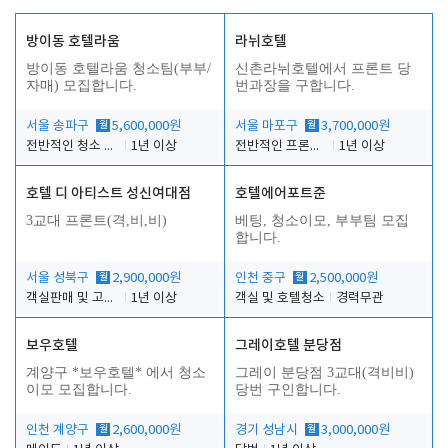
방이동 호텔라움
라뉘호텔
방이동 호텔라움 청소팀(부부/
신촌라뉘호텔에서 프론트 당
자매) 모집합니다.
번과장을 구합니다.
서울 송파구
월
5,600,000원
서울 마포구
월
3,700,000원
전반적인 청소 업무(객실청소.객실정리)
1년 이상
전반적인 프론트 당번업무
1년 이상
호텔 디 아티스트 성신여대점
호텔에어포트준
3교대 프론트(격,비,비)
베팅, 청소이모, 부부팀 모집
합니다.
서울 성북구
월
2,900,000원
인천 중구
월
2,500,000원
객실판매 및 고객응대
1년 이상
객실 및 호텔청소
경력무관
보우호텔
그레이호텔 분당점
계양구 *보우호텔* 에서 청소
그레이 분당점 3교대(격비비)
이모 모집합니다.
당번 구인합니다.
인천 계양구
월
2,600,000원
경기 성남시
월
3,000,000원