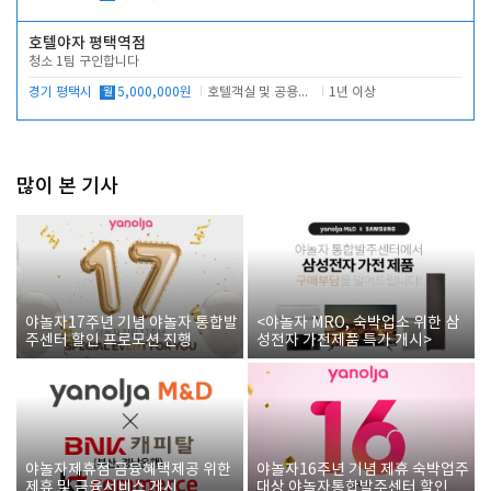
호텔야자 평택역점
청소 1팀 구인합니다
경기 평택시
월
5,000,000원
호텔객실 및 공용시설 청소 관리
1년 이상
많이 본 기사
야놀자17주년 기념 야놀자 통합발
<야놀자 MRO, 숙박업소 위한 삼
주센터 할인 프로모션 진행
성전자 가전제품 특가 개시>
야놀자제휴점 금융혜택제공 위한
야놀자16주년 기념 제휴 숙박업주
제휴 및 금융서비스 게시
대상 야놀자통합발주센터 할인쿠