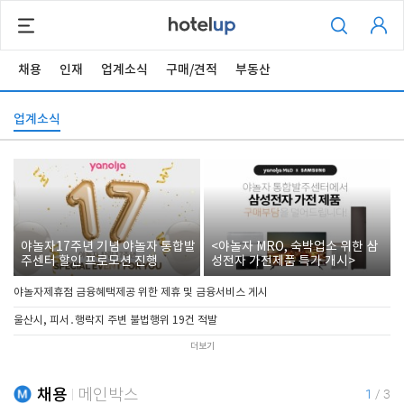
채용
인재
업계소식
구매/견적
부동산
업계소식
야놀자17주년 기념 야놀자 통합발
<야놀자 MRO, 숙박업소 위한 삼
주센터 할인 프로모션 진행
성전자 가전제품 특가 개시>
야놀자제휴점 금융혜택제공 위한 제휴 및 금융서비스 게시
울산시, 피서․행락지 주변 불법행위 19건 적발
더보기
채용
메인박스
1
/
3