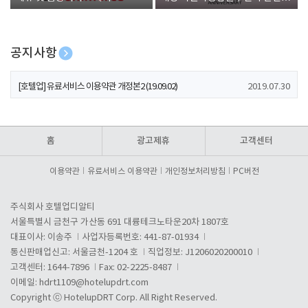
폰 증정
공지사항
[호텔업] 개인정보 처리방침 개정본1 (19.09.02)
2019.07.30
[호텔업] 유료서비스 이용약관 개정본2 (19.09.02)
2019.07.30
[호텔업] 개인정보 처리방침 개정본2 (19.09.02)
2019.07.30
홈
광고제휴
고객센터
이용약관
유료서비스 이용약관
개인정보처리방침
PC버전
주식회사 호텔업디알티
서울특별시 금천구 가산동 691 대륭테크노타운20차 1807호
대표이사: 이송주
사업자등록번호: 441-87-01934
통신판매업신고: 서울금천-1204 호
직업정보: J1206020200010
고객센터: 1644-7896
Fax: 02-2225-8487
이메일:
hdrt1109@hotelupdrt.com
Copyright ⓒ HotelupDRT Corp. All Right Reserved.