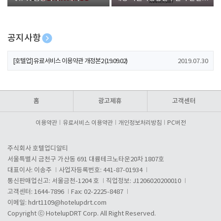
폰 증정
공지사항
[호텔업] 개인정보 처리방침 개정본1 (19.09.02)
2019.07.30
[호텔업] 유료서비스 이용약관 개정본2 (19.09.02)
2019.07.30
[호텔업] 개인정보 처리방침 개정본2 (19.09.02)
2019.07.30
홈
광고제휴
고객센터
이용약관
유료서비스 이용약관
개인정보처리방침
PC버전
주식회사 호텔업디알티
서울특별시 금천구 가산동 691 대륭테크노타운20차 1807호
대표이사: 이송주
사업자등록번호: 441-87-01934
통신판매업신고: 서울금천-1204 호
직업정보: J1206020200010
고객센터: 1644-7896
Fax: 02-2225-8487
이메일:
hdrt1109@hotelupdrt.com
Copyright ⓒ HotelupDRT Corp. All Right Reserved.