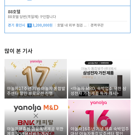
88호텔
88호텔 당번(격일제) 구인합니다
경기 용인시
월
3,200,000원
호텔 내 외부 점검 및 프런트 운영
경력무관
많이 본 기사
야놀자17주년 기념 야놀자 통합발
<야놀자 MRO, 숙박업소 위한 삼
주센터 할인 프로모션 진행
성전자 가전제품 특가 개시>
야놀자제휴점 금융혜택제공 위한
야놀자16주년 기념 제휴 숙박업주
제휴 및 금융서비스 게시
대상 야놀자통합발주센터 할인쿠