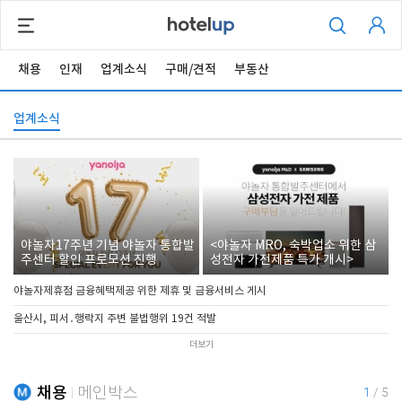
채용
인재
업계소식
구매/견적
부동산
업계소식
야놀자17주년 기념 야놀자 통합발
<야놀자 MRO, 숙박업소 위한 삼
주센터 할인 프로모션 진행
성전자 가전제품 특가 개시>
야놀자제휴점 금융혜택제공 위한 제휴 및 금융서비스 게시
울산시, 피서․행락지 주변 불법행위 19건 적발
더보기
채용
메인박스
1
/
5