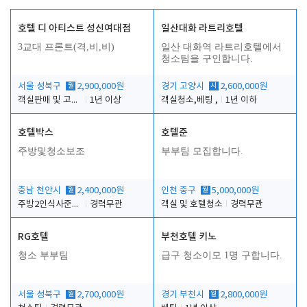
호텔 디 아티스트 성신여대점
일산대화 라트리호텔
3교대 프론트(격,비,비)
일산 대화역 라트리호텔에서
청소팀을 구인합니다.
서울 성북구
월
2,900,000원
경기 고양시
시
2,600,000원
객실판매 및 고객응대
1년 이상
객실청소,베팅 ,
1년 이하
호텔박스
호텔준
주방및청소보조
부부팀 모집합니다.
충남 천안시
월
2,400,000원
인천 중구
월
5,000,000원
주방2인식사준비및청소린렌보조
경력무관
객실 및 호텔청소
경력무관
RG호텔
부천호텔 키노
청소 부부팀
급구 청소이모 1명 구합니다.
서울 성북구
월
2,700,000원
경기 부천시
월
2,800,000원