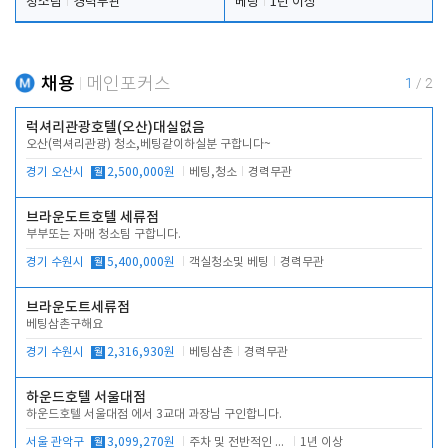
청소팀
경력무관
베팅
1년 이상
채용
메인포커스
1
/
2
럭셔리관광호텔(오산)대실없음
오산(럭셔리관광) 청소,베팅같이하실분 구합니다~
경기 오산시
월
2,500,000원
베팅,청소
경력무관
브라운도트호텔 세류점
부부또는 자매 청소팀 구합니다.
경기 수원시
월
5,400,000원
객실청소및 베팅
경력무관
브라운도트세류점
베팅삼촌구해요
경기 수원시
월
2,316,930원
베팅삼촌
경력무관
하운드호텔 서울대점
하운드호텔 서울대점 에서 3교대 과장님 구인합니다.
서울 관악구
월
3,099,270원
주차 및 전반적인 당번업무
1년 이상