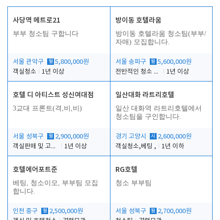
사당역 메트로21
방이동 호텔라움
부부 청소팀 구합니다
방이동 호텔라움 청소팀(부부/
자매) 모집합니다.
서울 관악구
월
5,800,000원
서울 송파구
월
5,600,000원
객실청소
1년 이상
전반적인 청소 업무(객실청소.객실정리)
1년 이상
호텔 디 아티스트 성신여대점
일산대화 라트리호텔
3교대 프론트(격,비,비)
일산 대화역 라트리호텔에서
청소팀을 구인합니다.
서울 성북구
월
2,900,000원
경기 고양시
시
2,600,000원
객실판매 및 고객응대
1년 이상
객실청소,베팅 ,
1년 이하
호텔에어포트준
RG호텔
베팅, 청소이모, 부부팀 모집
청소 부부팀
합니다.
인천 중구
월
2,500,000원
서울 성북구
월
2,700,000원