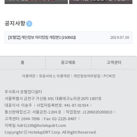
폰 증정
공지사항
[호텔업] 개인정보 처리방침 개정본2 (19.09.02)
2019.07.30
[호텔업] 개인정보 처리방침 개정본1 (19.09.02)
2019.07.30
[호텔업] 유료서비스 이용약관 개정본2 (19.09.02)
2019.07.30
홈
광고제휴
고객센터
이용약관
유료서비스 이용약관
개인정보처리방침
PC버전
주식회사 호텔업디알티
서울특별시 금천구 가산동 691 대륭테크노타운20차 1807호
대표이사: 이송주
사업자등록번호: 441-87-01934
통신판매업신고: 서울금천-1204 호
직업정보: J1206020200010
고객센터: 1644-7896
Fax: 02-2225-8487
이메일:
hdrt1109@hotelupdrt.com
Copyright ⓒ HotelupDRT Corp. All Right Reserved.