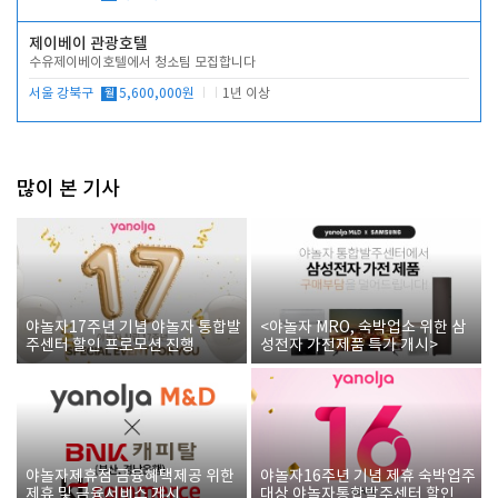
제이베이 관광호텔
수유제이베이호텔에서 청소팀 모집합니다
서울 강북구
월
5,600,000원
1년 이상
많이 본 기사
야놀자17주년 기념 야놀자 통합발
<야놀자 MRO, 숙박업소 위한 삼
주센터 할인 프로모션 진행
성전자 가전제품 특가 개시>
야놀자제휴점 금융혜택제공 위한
야놀자16주년 기념 제휴 숙박업주
제휴 및 금융서비스 게시
대상 야놀자통합발주센터 할인쿠