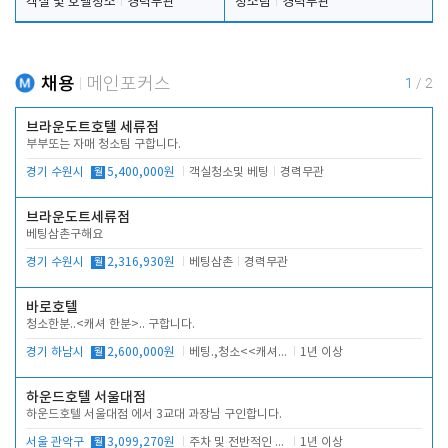
객실 및 호텔청소
경력무관
청소팀
경력무관
채용
메인포커스
1
/
2
브라운도트호텔 세류점
부부또는 자매 청소팀 구합니다.
경기 수원시
월
5,400,000원
객실청소및 베팅
경력무관
브라운도트세류점
베팅삼촌구해요
경기 수원시
월
2,316,930원
베팅삼촌
경력무관
바로호텔
청소한분..<캐셔 한분>.. 구합니다.
경기 하남시
월
2,600,000원
베팅.,청소<<캐셔 모셔봅니다.
1년 이상
하운드호텔 서울대점
하운드호텔 서울대점 에서 3교대 과장님 구인합니다.
서울 관악구
월
3,099,270원
주차 및 전반적인 당번업무
1년 이상