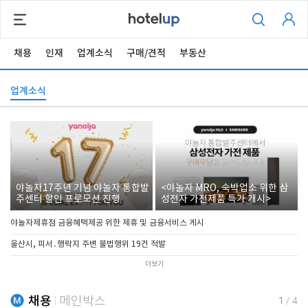
채용
인재
업계소식
구매/견적
부동산
업계소식
야놀자17주년 기념 야놀자 통합발
<야놀자 MRO, 숙박업소 위한 삼
주센터 할인 프로모션 진행
성전자 가전제품 특가 개시>
야놀자제휴점 금융혜택제공 위한 제휴 및 금융서비스 게시
울산시, 피서․행락지 주변 불법행위 19건 적발
더보기
채용
메인박스
1
/
4