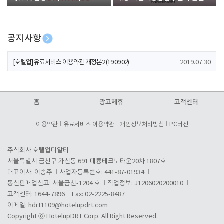
폰 증정
공지사항
[호텔업] 개인정보 처리방침 개정본1 (19.09.02)
2019.07.30
[호텔업] 유료서비스 이용약관 개정본2 (19.09.02)
2019.07.30
[호텔업] 개인정보 처리방침 개정본2 (19.09.02)
2019.07.30
홈
광고제휴
고객센터
이용약관
유료서비스 이용약관
개인정보처리방침
PC버전
주식회사 호텔업디알티
서울특별시 금천구 가산동 691 대륭테크노타운20차 1807호
대표이사: 이송주
사업자등록번호: 441-87-01934
통신판매업신고: 서울금천-1204 호
직업정보: J1206020200010
고객센터: 1644-7896
Fax: 02-2225-8487
이메일:
hdrt1109@hotelupdrt.com
Copyright ⓒ HotelupDRT Corp. All Right Reserved.