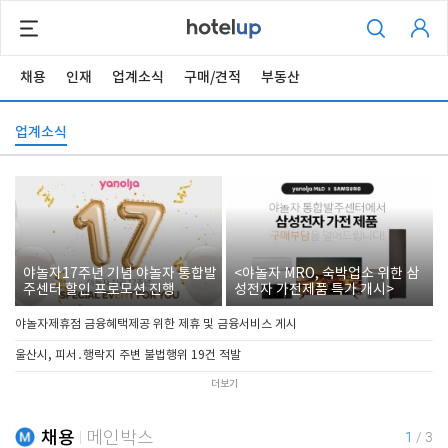
채용
인재
업계소식
구매/견적
부동산
업계소식
야놀자17주년 기념 야놀자 통합발
<야놀자 MRO, 숙박업소 위한 삼
주센터 할인 프로모션 진행
성전자 가전제품 특가 개시>
야놀자제휴점 금융혜택제공 위한 제휴 및 금융서비스 게시
울산시, 피서․행락지 주변 불법행위 19건 적발
더보기
채용
메인박스
1
/
3