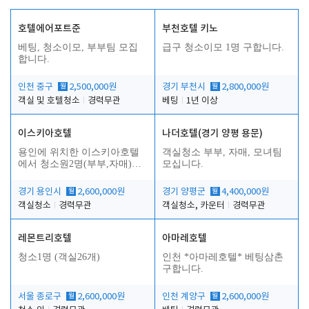
호텔에어포트준
부천호텔 키노
베팅, 청소이모, 부부팀 모집
급구 청소이모 1명 구합니다.
합니다.
인천 중구
월
2,500,000원
경기 부천시
월
2,800,000원
객실 및 호텔청소
경력무관
베팅
1년 이상
이스키아호텔
나더호텔(경기 양평 용문)
용인에 위치한 이스키아호텔
객실청소 부부, 자매, 모녀팀
에서 청소원2명(부부,자매)을
모십니다.
모집합니다..
경기 용인시
월
2,600,000원
경기 양평군
월
4,400,000원
객실청소
경력무관
객실청소, 카운터
경력무관
레몬트리호텔
아마레호텔
청소1명 (객실26개)
인천 *아마레호텔* 베팅삼촌
구합니다.
서울 종로구
월
2,600,000원
인천 계양구
월
2,600,000원