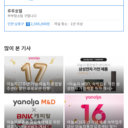
루루호텔
부부청소팀 구합니다
인천 남동구
월
2,500,000원
객실 청소
1년 이상
많이 본 기사
야놀자17주년 기념 야놀자 통합발
<야놀자 MRO, 숙박업소 위한 삼
주센터 할인 프로모션 진행
성전자 가전제품 특가 개시>
야놀자제휴점 금융혜택제공 위한
야놀자16주년 기념 제휴 숙박업주
제휴 및 금융서비스 게시
대상 야놀자통합발주센터 할인쿠