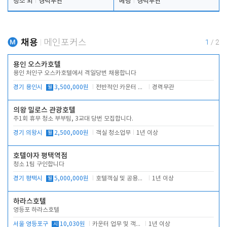
청소 외
경력무관
베팅
경력무관
채용
메인포커스
1
/
2
용인 오스카호텔
용인 처인구 오스카호텔에서 격일당번 채용합니다
경기 용인시
월
3,500,000원
전반적인 카운터 업무
경력무관
의왕 밀로스 관광호텔
주1회 휴무 청소 부부팀, 3교대 당번 모집합니다.
경기 의왕시
월
2,500,000원
객실 청소업무
1년 이상
호텔야자 평택역점
청소 1팀 구인합니다
경기 평택시
월
5,000,000원
호텔객실 및 공용시설 청소 관리
1년 이상
하라스호텔
영등포 하라스호텔
서울 영등포구
시
10,030원
카운터 업무 및 객실관리(청소상태 확인, 객실판매)
1년 이상