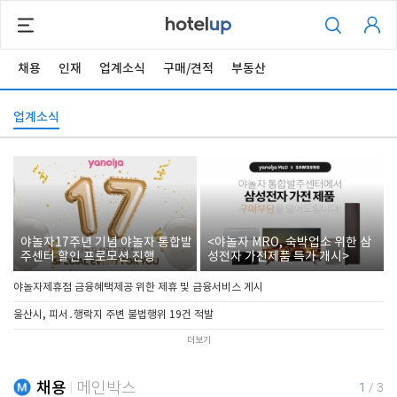
채용
인재
업계소식
구매/견적
부동산
업계소식
야놀자17주년 기념 야놀자 통합발
<야놀자 MRO, 숙박업소 위한 삼
주센터 할인 프로모션 진행
성전자 가전제품 특가 개시>
야놀자제휴점 금융혜택제공 위한 제휴 및 금융서비스 게시
울산시, 피서․행락지 주변 불법행위 19건 적발
더보기
채용
메인박스
1
/
3