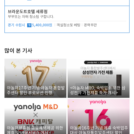
브라운도트호텔 세류점
부부또는 자매 청소팀 구합니다.
경기 수원시
월
5,400,000원
객실청소및 베팅
경력무관
많이 본 기사
야놀자17주년 기념 야놀자 통합발
<야놀자 MRO, 숙박업소 위한 삼
주센터 할인 프로모션 진행
성전자 가전제품 특가 개시>
야놀자제휴점 금융혜택제공 위한
야놀자16주년 기념 제휴 숙박업주
제휴 및 금융서비스 게시
대상 야놀자통합발주센터 할인쿠