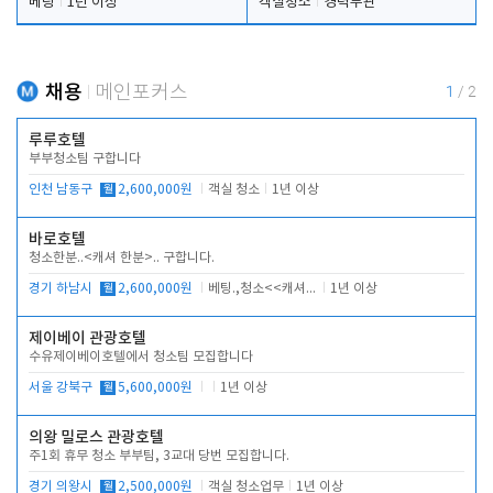
베팅
1년 이상
객실청소
경력무관
채용
메인포커스
1
/
2
루루호텔
부부청소팀 구합니다
인천 남동구
월
2,600,000원
객실 청소
1년 이상
바로호텔
청소한분..<캐셔 한분>.. 구합니다.
경기 하남시
월
2,600,000원
베팅.,청소<<캐셔 모셔봅니다.
1년 이상
제이베이 관광호텔
수유제이베이호텔에서 청소팀 모집합니다
서울 강북구
월
5,600,000원
1년 이상
의왕 밀로스 관광호텔
주1회 휴무 청소 부부팀, 3교대 당번 모집합니다.
경기 의왕시
월
2,500,000원
객실 청소업무
1년 이상