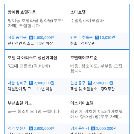
방이동 호텔라움
소마호텔
방이동 호텔라움 청소팀(부부/
주말청소이모알바
자매) 모집합니다.
서울 송파구
월
5,600,000원
인천 미추홀구
시
10,030원
전반적인 청소 업무(객실청소.객실정리)
1년 이상
청소
경력무관
호텔 디 아티스트 성신여대점
호텔에어포트준
3교대 프론트(격,비,비)
베팅, 청소이모, 부부팀 모집
합니다.
서울 성북구
월
2,900,000원
인천 중구
월
2,500,000원
객실판매 및 고객응대
1년 이상
객실 및 호텔청소
경력무관
부천호텔 키노
이스키아호텔
급구 청소이모 1명 구합니다.
용인에 위치한 이스키아호텔
에서 청소원2명(부부,자매)을
모집합니다..
경기 부천시
월
2,800,000원
경기 용인시
월
2,600,000원