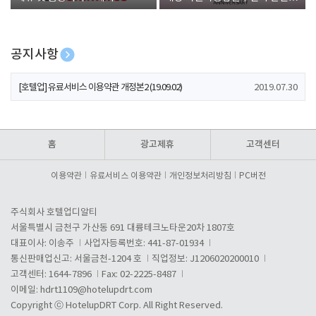
폰 증정
공지사항
[호텔업] 개인정보 처리방침 개정본1 (19.09.02)
2019.07.30
[호텔업] 유료서비스 이용약관 개정본2 (19.09.02)
2019.07.30
[호텔업] 개인정보 처리방침 개정본2 (19.09.02)
2019.07.30
홈
광고제휴
고객센터
이용약관
유료서비스 이용약관
개인정보처리방침
PC버전
주식회사 호텔업디알티
서울특별시 금천구 가산동 691 대륭테크노타운20차 1807호
대표이사: 이송주
사업자등록번호: 441-87-01934
통신판매업신고: 서울금천-1204 호
직업정보: J1206020200010
고객센터: 1644-7896
Fax: 02-2225-8487
이메일:
hdrt1109@hotelupdrt.com
Copyright ⓒ HotelupDRT Corp. All Right Reserved.