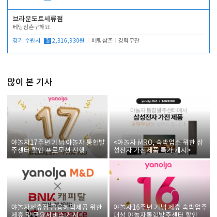
브라운도트세류점
베팅삼촌구해요
경기 수원시
월
2,316,930원
베팅삼촌
경력무관
많이 본 기사
야놀자17주년 기념 야놀자 통합발
<야놀자 MRO, 숙박업소 위한 삼
주센터 할인 프로모션 진행
성전자 가전제품 특가 개시>
야놀자제휴점 금융혜택제공 위한
야놀자16주년 기념 제휴 숙박업주
제휴 및 금융서비스 게시
대상 야놀자통합발주센터 할인쿠