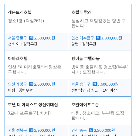
레몬트리호텔
호텔두루와
청소1명 (객실26개)
성실하고 책임감있는 당번 구
합니다.
서울 종로구
월
2,600,000원
인천 미추홀구
월
3,000,000원
청소 외
경력무관
당번
경력무관
아마레호텔
방이동 호텔라움
인천 *아마레호텔* 베팅삼촌
방이동 호텔라움 청소팀(부부/
구합니다.
자매) 모집합니다.
인천 계양구
월
2,600,000원
서울 송파구
월
5,600,000원
베팅
경력무관
전반적인 청소 업무(객실청소.객실정리)
1년 이상
호텔 디 아티스트 성신여대점
호텔에어포트준
3교대 프론트(격,비,비)
베팅, 청소이모, 부부팀 모집
합니다.
서울 성북구
월
2,900,000원
인천 중구
월
2,500,000원