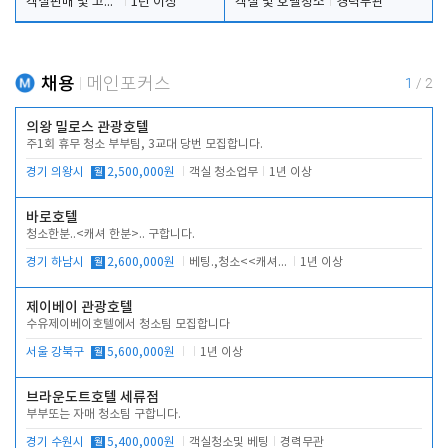
객실판매 및 고객응대
1년 이상
객실 및 호텔청소
경력무관
채용
메인포커스
1
/
2
의왕 밀로스 관광호텔
주1회 휴무 청소 부부팀, 3교대 당번 모집합니다.
경기 의왕시
월
2,500,000원
객실 청소업무
1년 이상
바로호텔
청소한분..<캐셔 한분>.. 구합니다.
경기 하남시
월
2,600,000원
베팅.,청소<<캐셔 모셔봅니다.
1년 이상
제이베이 관광호텔
수유제이베이호텔에서 청소팀 모집합니다
서울 강북구
월
5,600,000원
1년 이상
브라운도트호텔 세류점
부부또는 자매 청소팀 구합니다.
경기 수원시
월
5,400,000원
객실청소및 베팅
경력무관