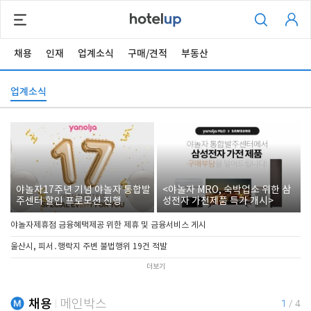
채용
인재
업계소식
구매/견적
부동산
업계소식
야놀자17주년 기념 야놀자 통합발
<야놀자 MRO, 숙박업소 위한 삼
주센터 할인 프로모션 진행
성전자 가전제품 특가 개시>
야놀자제휴점 금융혜택제공 위한 제휴 및 금융서비스 게시
울산시, 피서․행락지 주변 불법행위 19건 적발
더보기
채용
메인박스
1
/
4