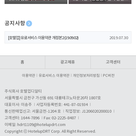
폰 증정
공지사항
[호텔업] 개인정보 처리방침 개정본1 (19.09.02)
2019.07.30
[호텔업] 유료서비스 이용약관 개정본2 (19.09.02)
2019.07.30
[호텔업] 개인정보 처리방침 개정본2 (19.09.02)
2019.07.30
홈
광고제휴
고객센터
이용약관
유료서비스 이용약관
개인정보처리방침
PC버전
주식회사 호텔업디알티
서울특별시 금천구 가산동 691 대륭테크노타운20차 1807호
대표이사: 이송주
사업자등록번호: 441-87-01934
통신판매업신고: 서울금천-1204 호
직업정보: J1206020200010
고객센터: 1644-7896
Fax: 02-2225-8487
이메일:
hdrt1109@hotelupdrt.com
Copyright ⓒ HotelupDRT Corp. All Right Reserved.