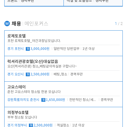
프론트
경력무관
객실 및 호텔청소
경력무관
채용
메인포커스
1
/
2
로제토호텔
포천 로제토호텔_야간과장님모십니다.
경기 포천시
월
3,000,000원
일반적인 당번업무
1년 이상
럭셔리관광호텔(오산)대실없음
오산(럭셔리관광) 청소,베팅같이하실분 구합니다~
경기 오산시
월
2,500,000원
베팅,청소
경력무관
고요스테이
춘천 고요스테이 청소팀 한분 모십니다
강원특별자치도 춘천시
월
1,650,000원
전반적인 청소/세탁업무
경력무관
의정부G호텔
부부 청소팀 모십니다
경기 의정부시
월
2,500,000원
객실청소
1년 이상