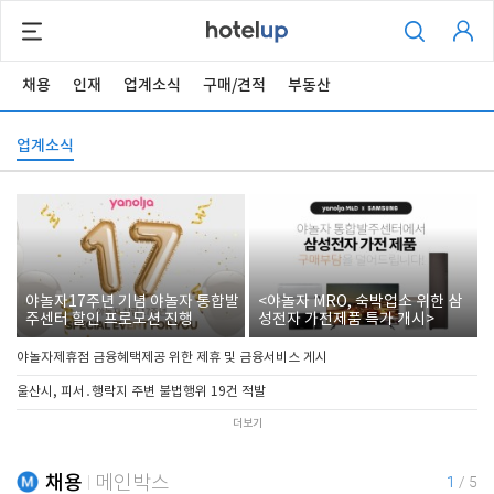
채용
인재
업계소식
구매/견적
부동산
업계소식
야놀자17주년 기념 야놀자 통합발
<야놀자 MRO, 숙박업소 위한 삼
주센터 할인 프로모션 진행
성전자 가전제품 특가 개시>
야놀자제휴점 금융혜택제공 위한 제휴 및 금융서비스 게시
울산시, 피서․행락지 주변 불법행위 19건 적발
더보기
채용
메인박스
1
/
5