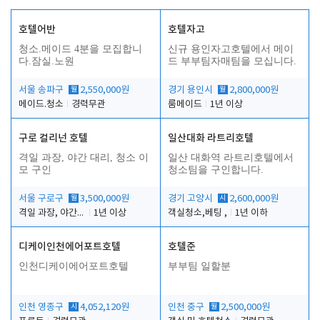
호텔어반
호텔자고
청소.메이드 4분을 모집합니
신규 용인자고호텔에서 메이
다.잠실.노원
드 부부팀자매팀을 모십니다.
서울 송파구
월
2,550,000원
경기 용인시
월
2,800,000원
메이드.청소
경력무관
룸메이드
1년 이상
구로 컬리넌 호텔
일산대화 라트리호텔
격일 과장, 야간 대리, 청소 이
일산 대화역 라트리호텔에서
모 구인
청소팀을 구인합니다.
서울 구로구
월
3,500,000원
경기 고양시
시
2,600,000원
격일 과장, 야간 대리, 청소 이모
1년 이상
객실청소,베팅 ,
1년 이하
디케이인천에어포트호텔
호텔준
인천디케이에어포트호텔
부부팀 일할분
인천 영종구
시
4,052,120원
인천 중구
월
2,500,000원