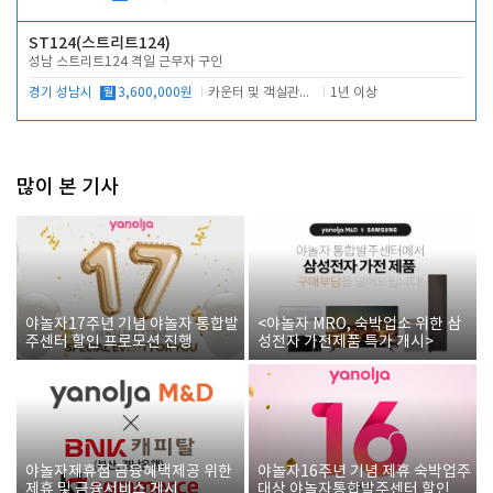
ST124(스트리트124)
성남 스트리트124 격일 근무자 구인
경기 성남시
월
3,600,000원
카운터 및 객실관리 전반
1년 이상
많이 본 기사
야놀자17주년 기념 야놀자 통합발
<야놀자 MRO, 숙박업소 위한 삼
주센터 할인 프로모션 진행
성전자 가전제품 특가 개시>
야놀자제휴점 금융혜택제공 위한
야놀자16주년 기념 제휴 숙박업주
제휴 및 금융서비스 게시
대상 야놀자통합발주센터 할인쿠