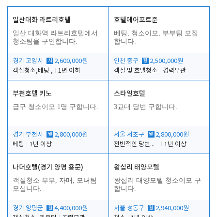
일산대화 라트리호텔
호텔에어포트준
일산 대화역 라트리호텔에서
베팅, 청소이모, 부부팀 모집
청소팀을 구인합니다.
합니다.
경기 고양시
시
2,600,000원
인천 중구
월
2,500,000원
객실청소,베팅 ,
1년 이하
객실 및 호텔청소
경력무관
부천호텔 키노
스타일호텔
급구 청소이모 1명 구합니다.
3교대 당번 구합니다.
경기 부천시
월
2,800,000원
서울 서초구
월
2,800,000원
베팅
1년 이상
전반적인 당번업무
1년 이상
나더호텔(경기 양평 용문)
왕십리 태양모텔
객실청소 부부, 자매, 모녀팀
왕십리 태양모텔 청소이모 구
모십니다.
합니다.
경기 양평군
월
4,400,000원
서울 성동구
월
2,940,000원