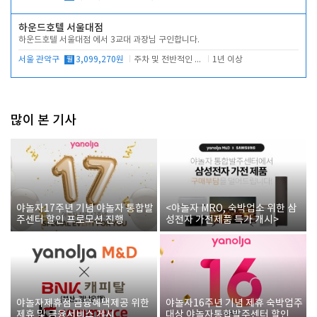
하운드호텔 서울대점
하운드호텔 서울대점 에서 3교대 과장님 구인합니다.
서울 관악구
월
3,099,270원
주차 및 전반적인 당번업무
1년 이상
많이 본 기사
야놀자17주년 기념 야놀자 통합발
<야놀자 MRO, 숙박업소 위한 삼
주센터 할인 프로모션 진행
성전자 가전제품 특가 개시>
야놀자제휴점 금융혜택제공 위한
야놀자16주년 기념 제휴 숙박업주
제휴 및 금융서비스 게시
대상 야놀자통합발주센터 할인쿠