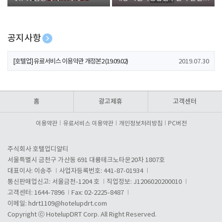
폰 증정
공지사항
[호텔업] 개인정보 처리방침 개정본1 (19.09.02)
2019.07.30
[호텔업] 유료서비스 이용약관 개정본2 (19.09.02)
2019.07.30
[호텔업] 개인정보 처리방침 개정본2 (19.09.02)
2019.07.30
홈
광고제휴
고객센터
이용약관
유료서비스 이용약관
개인정보처리방침
PC버전
주식회사 호텔업디알티
서울특별시 금천구 가산동 691 대륭테크노타운20차 1807호
대표이사: 이송주
사업자등록번호: 441-87-01934
통신판매업신고: 서울금천-1204 호
직업정보: J1206020200010
고객센터: 1644-7896
Fax: 02-2225-8487
이메일:
hdrt1109@hotelupdrt.com
Copyright ⓒ HotelupDRT Corp. All Right Reserved.