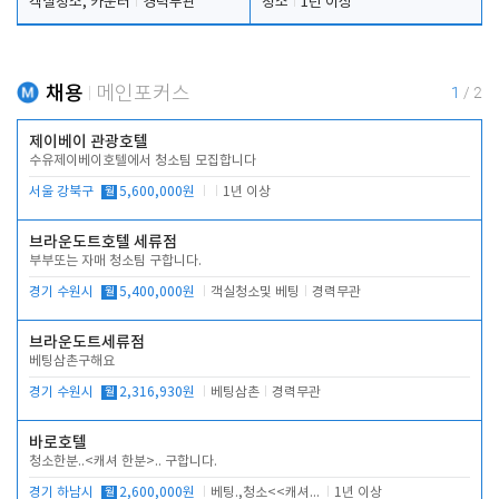
객실청소, 카운터
경력무관
청소
1년 이상
채용
메인포커스
1
/
2
제이베이 관광호텔
수유제이베이호텔에서 청소팀 모집합니다
서울 강북구
월
5,600,000원
1년 이상
브라운도트호텔 세류점
부부또는 자매 청소팀 구합니다.
경기 수원시
월
5,400,000원
객실청소및 베팅
경력무관
브라운도트세류점
베팅삼촌구해요
경기 수원시
월
2,316,930원
베팅삼촌
경력무관
바로호텔
청소한분..<캐셔 한분>.. 구합니다.
경기 하남시
월
2,600,000원
베팅.,청소<<캐셔 모셔봅니다.
1년 이상