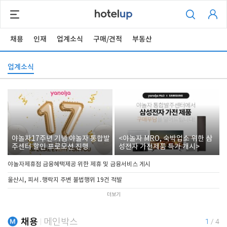
채용
인재
업계소식
구매/견적
부동산
업계소식
야놀자17주년 기념 야놀자 통합발
<야놀자 MRO, 숙박업소 위한 삼
주센터 할인 프로모션 진행
성전자 가전제품 특가 개시>
야놀자제휴점 금융혜택제공 위한 제휴 및 금융서비스 게시
울산시, 피서․행락지 주변 불법행위 19건 적발
더보기
채용
메인박스
1
/
4