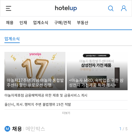
채용
인재
업계소식
구매/견적
부동산
업계소식
야놀자17주년 기념 야놀자 통합발
<야놀자 MRO, 숙박업소 위한 삼
주센터 할인 프로모션 진행
성전자 가전제품 특가 개시>
야놀자제휴점 금융혜택제공 위한 제휴 및 금융서비스 게시
울산시, 피서․행락지 주변 불법행위 19건 적발
더보기
채용
메인박스
1
/
5