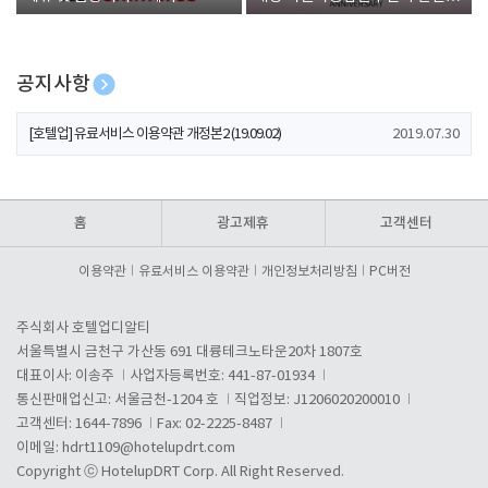
폰 증정
공지사항
[호텔업] 개인정보 처리방침 개정본1 (19.09.02)
2019.07.30
[호텔업] 유료서비스 이용약관 개정본2 (19.09.02)
2019.07.30
[호텔업] 개인정보 처리방침 개정본2 (19.09.02)
2019.07.30
홈
광고제휴
고객센터
이용약관
유료서비스 이용약관
개인정보처리방침
PC버전
주식회사 호텔업디알티
서울특별시 금천구 가산동 691 대륭테크노타운20차 1807호
대표이사: 이송주
사업자등록번호: 441-87-01934
통신판매업신고: 서울금천-1204 호
직업정보: J1206020200010
고객센터: 1644-7896
Fax: 02-2225-8487
이메일:
hdrt1109@hotelupdrt.com
Copyright ⓒ HotelupDRT Corp. All Right Reserved.