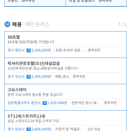
프론트
경력무관
객실 및 호텔청소
경력무관
채용
메인포커스
1
/
2
88호텔
88호텔 당번(격일제) 구인합니다
경기 용인시
월
3,200,000원
호텔 내 외부 점검 및 프런트 운영
경력무관
럭셔리관광호텔(오산)대실없음
오산(럭셔리관광) 청소,베팅같이하실분 구합니다~
경기 오산시
월
2,500,000원
베팅,청소
경력무관
고요스테이
춘천 고요스테이 청소팀 한분 모십니다
강원특별자치도 춘천시
월
1,650,000원
전반적인 청소/세탁업무
경력무관
ST124(스트리트124)
성남 스트리트124 격일 근무자 구인
경기 성남시
월
3,600,000원
카운터 및 객실관리 전반
1년 이상