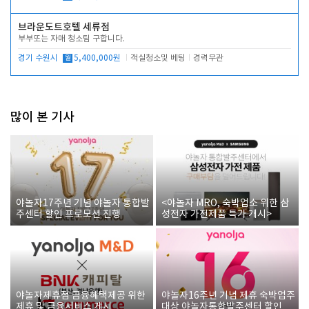
브라운도트호텔 세류점
부부또는 자매 청소팀 구합니다.
경기 수원시
월
5,400,000원
객실청소및 베팅
경력무관
많이 본 기사
야놀자17주년 기념 야놀자 통합발
<야놀자 MRO, 숙박업소 위한 삼
주센터 할인 프로모션 진행
성전자 가전제품 특가 개시>
야놀자제휴점 금융혜택제공 위한
야놀자16주년 기념 제휴 숙박업주
제휴 및 금융서비스 게시
대상 야놀자통합발주센터 할인쿠