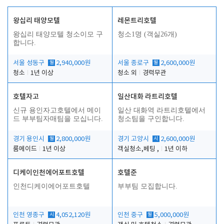
왕십리 태양모텔
레몬트리호텔
왕십리 태양모텔 청소이모 구
청소1명 (객실26개)
합니다.
서울 성동구
월
2,940,000원
서울 종로구
월
2,600,000원
청소
1년 이상
청소 외
경력무관
호텔자고
일산대화 라트리호텔
신규 용인자고호텔에서 메이
일산 대화역 라트리호텔에서
드 부부팀자매팀을 모십니다.
청소팀을 구인합니다.
경기 용인시
월
2,800,000원
경기 고양시
시
2,600,000원
룸메이드
1년 이상
객실청소,베팅 ,
1년 이하
디케이인천에어포트호텔
호텔준
인천디케이에어포트호텔
부부팀 모집합니다.
인천 영종구
시
4,052,120원
인천 중구
월
5,000,000원