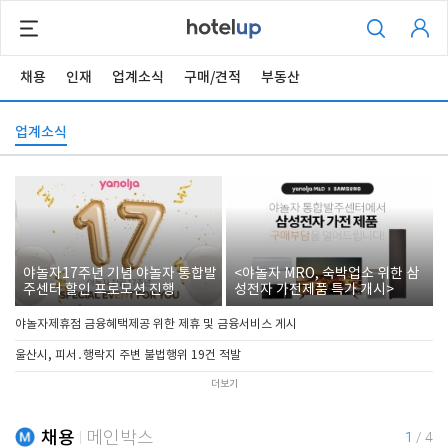
채용
인재
업계소식
구매/견적
부동산
업계소식
야놀자17주년 기념 야놀자 통합발
<야놀자 MRO, 숙박업소 위한 삼
주센터 할인 프로모션 진행
성전자 가전제품 특가 개시>
야놀자제휴점 금융혜택제공 위한 제휴 및 금융서비스 게시
울산시, 피서․행락지 주변 불법행위 19건 적발
더보기
채용
메인박스
1
/
4