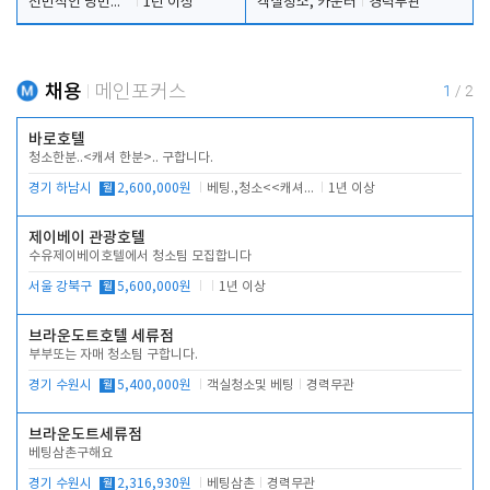
전반적인 당번업무
1년 이상
객실청소, 카운터
경력무관
채용
메인포커스
1
/
2
바로호텔
청소한분..<캐셔 한분>.. 구합니다.
경기 하남시
월
2,600,000원
베팅.,청소<<캐셔 모셔봅니다.
1년 이상
제이베이 관광호텔
수유제이베이호텔에서 청소팀 모집합니다
서울 강북구
월
5,600,000원
1년 이상
브라운도트호텔 세류점
부부또는 자매 청소팀 구합니다.
경기 수원시
월
5,400,000원
객실청소및 베팅
경력무관
브라운도트세류점
베팅삼촌구해요
경기 수원시
월
2,316,930원
베팅삼촌
경력무관