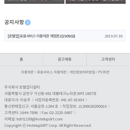
폰 증정
공지사항
[호텔업] 개인정보 처리방침 개정본1 (19.09.02)
2019.07.30
[호텔업] 유료서비스 이용약관 개정본2 (19.09.02)
2019.07.30
[호텔업] 개인정보 처리방침 개정본2 (19.09.02)
2019.07.30
홈
광고제휴
고객센터
이용약관
유료서비스 이용약관
개인정보처리방침
PC버전
주식회사 호텔업디알티
서울특별시 금천구 가산동 691 대륭테크노타운20차 1807호
대표이사: 이송주
사업자등록번호: 441-87-01934
통신판매업신고: 서울금천-1204 호
직업정보: J1206020200010
고객센터: 1644-7896
Fax: 02-2225-8487
이메일:
hdrt1109@hotelupdrt.com
Copyright ⓒ HotelupDRT Corp. All Right Reserved.