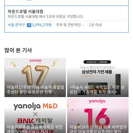
하운드호텔 서울대점
하운드호텔 서울대점 에서 3교대 과장님 구인합니다.
서울 관악구
월
3,099,270원
주차 및 전반적인 당번업무
1년 이상
많이 본 기사
야놀자17주년 기념 야놀자 통합발
<야놀자 MRO, 숙박업소 위한 삼
주센터 할인 프로모션 진행
성전자 가전제품 특가 개시>
야놀자제휴점 금융혜택제공 위한
야놀자16주년 기념 제휴 숙박업주
제휴 및 금융서비스 게시
대상 야놀자통합발주센터 할인쿠