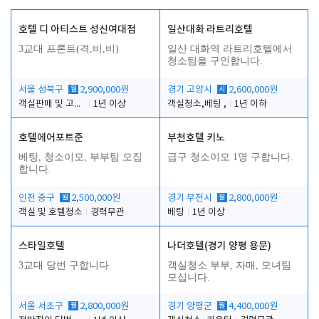
호텔 디 아티스트 성신여대점
일산대화 라트리호텔
3교대 프론트(격,비,비)
일산 대화역 라트리호텔에서
청소팀을 구인합니다.
서울 성북구
월
2,900,000원
경기 고양시
시
2,600,000원
객실판매 및 고객응대
1년 이상
객실청소,베팅 ,
1년 이하
호텔에어포트준
부천호텔 키노
베팅, 청소이모, 부부팀 모집
급구 청소이모 1명 구합니다.
합니다.
인천 중구
월
2,500,000원
경기 부천시
월
2,800,000원
객실 및 호텔청소
경력무관
베팅
1년 이상
스타일호텔
나더호텔(경기 양평 용문)
3교대 당번 구합니다.
객실청소 부부, 자매, 모녀팀
모십니다.
서울 서초구
월
2,800,000원
경기 양평군
월
4,400,000원