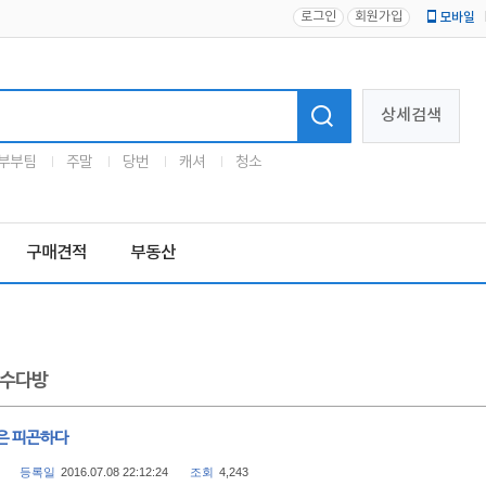
로그인
회원가입
모바일
로고
상세검색
부부팀
주말
당번
캐셔
청소
구매견적
부동산
수다방
은 피곤하다
등록일
2016.07.08 22:12:24
조회
4,243