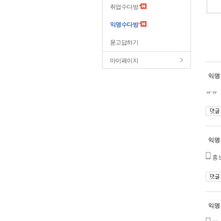
취업수다방
익명수다방
묻고답하기
마이페이지