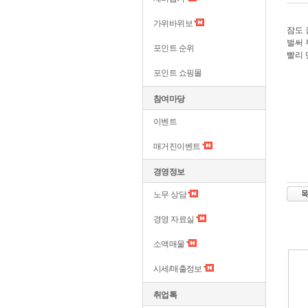
가위바위보
잠도 
벌써 
포인트 순위
빨리 
포인트 쇼핑몰
참여마당
이벤트
매거진이벤트
경영정보
노무 상담
경영 자료실
소액매물
시세/매출정보
취업톡