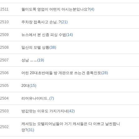
2511
월미도쪽 영업이 어떤지 아시는분있나요?
(4)
2510
주차장 접촉사고 손님..?
(21)
2509
뉴스에서 본 신종 피싱 수법
(14)
2508
일산의 모텔 상황
(38)
2507
성남 ㅡㅡ
(19)
2506
어린 20대초반애들 방 개판으로 쓰는건 종특인듯
(28)
2505
20대
(15)
2504
리어유나이티드..
(7)
2503
방값깎는 이유도 가지가지네
(42)
캐셔있는 모텔리어님들아 거기 캐셔들은 다 이쁘고 날씬합니
2502
깡?
(31)