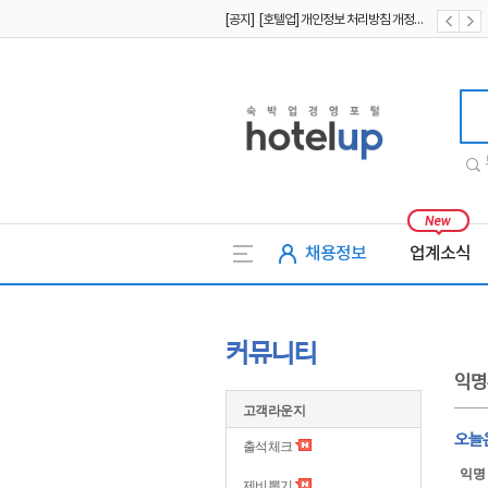
[공지] [호텔업] 개인정보 처리방침 개정본1 (19.09.02)
[공지] [호텔업] 유료서비스 이용약관 개정본2 (19.09.02)
호텔업
채용정보
업계소식
커뮤니티
익명
고객라운지
오늘
출석체크
익명
제비뽑기