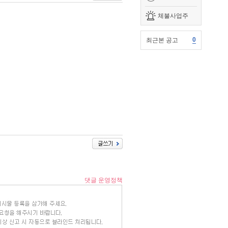
체불사업주
0
최근본 공고