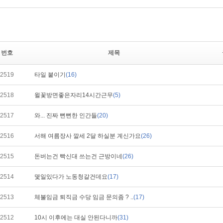
번호
제목
2519
타일 붙이기
(16)
2518
윌꽃방면좋은자리14시간근무
(5)
2517
와... 진짜 뻔뻔한 인간들
(20)
2516
서해 여름장사 깔세 2달 하실분 계신가요
(26)
2515
돈버는건 빡신대 쓰는건 근방이네
(26)
2514
몇일있다가 노동청갈건데요
(17)
2513
체불임금 퇴직금 수당 임금 문의좀 ? ..
(17)
2512
10시 이후에는 대실 안된다니까
(31)