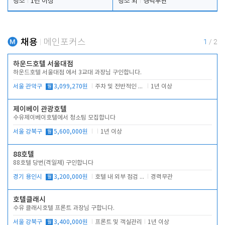
청소
1년 이상
청소 외
경력무관
채용
메인포커스
1
/
2
하운드호텔 서울대점
하운드호텔 서울대점 에서 3교대 과장님 구인합니다.
서울 관악구
월
3,099,270원
주차 및 전반적인 당번업무
1년 이상
제이베이 관광호텔
수유제이베이호텔에서 청소팀 모집합니다
서울 강북구
월
5,600,000원
1년 이상
88호텔
88호텔 당번(격일제) 구인합니다
경기 용인시
월
3,200,000원
호텔 내 외부 점검 및 프런트 운영
경력무관
호텔클래시
수유 클래시호텔 프론트 과장님 구합니다.
서울 강북구
월
3,400,000원
프론트 및 객실관리
1년 이상