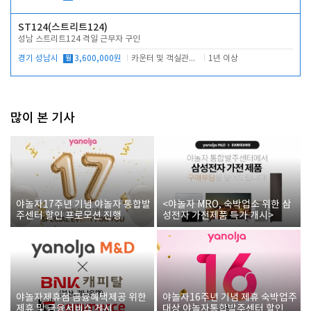
ST124(스트리트124)
성남 스트리트124 격일 근무자 구인
경기 성남시
월
3,600,000원
카운터 및 객실관리 전반
1년 이상
많이 본 기사
야놀자17주년 기념 야놀자 통합발
<야놀자 MRO, 숙박업소 위한 삼
주센터 할인 프로모션 진행
성전자 가전제품 특가 개시>
야놀자제휴점 금융혜택제공 위한
야놀자16주년 기념 제휴 숙박업주
제휴 및 금융서비스 게시
대상 야놀자통합발주센터 할인쿠