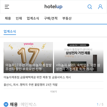
채용
인재
업계소식
구매/견적
부동산
업계소식
야놀자17주년 기념 야놀자 통합발
<야놀자 MRO, 숙박업소 위한 삼
주센터 할인 프로모션 진행
성전자 가전제품 특가 개시>
야놀자제휴점 금융혜택제공 위한 제휴 및 금융서비스 게시
울산시, 피서․행락지 주변 불법행위 19건 적발
더보기
채용
메인박스
1
/
5