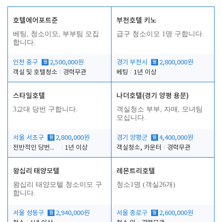
호텔에어포트준
부천호텔 키노
베팅, 청소이모, 부부팀 모집
급구 청소이모 1명 구합니다.
합니다.
인천 중구
월
2,500,000원
경기 부천시
월
2,800,000원
객실 및 호텔청소
경력무관
베팅
1년 이상
스타일호텔
나더호텔(경기 양평 용문)
3교대 당번 구합니다.
객실청소 부부, 자매, 모녀팀
모십니다.
서울 서초구
월
2,800,000원
경기 양평군
월
4,400,000원
전반적인 당번업무
1년 이상
객실청소, 카운터
경력무관
왕십리 태양모텔
레몬트리호텔
왕십리 태양모텔 청소이모 구
청소1명 (객실26개)
합니다.
서울 성동구
월
2,940,000원
서울 종로구
월
2,600,000원