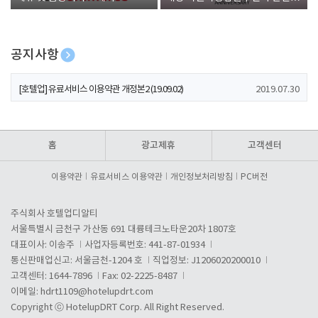
폰 증정
공지사항
[호텔업] 개인정보 처리방침 개정본1 (19.09.02)
2019.07.30
[호텔업] 유료서비스 이용약관 개정본2 (19.09.02)
2019.07.30
[호텔업] 개인정보 처리방침 개정본2 (19.09.02)
2019.07.30
홈
광고제휴
고객센터
이용약관
유료서비스 이용약관
개인정보처리방침
PC버전
주식회사 호텔업디알티
서울특별시 금천구 가산동 691 대륭테크노타운20차 1807호
대표이사: 이송주
사업자등록번호: 441-87-01934
통신판매업신고: 서울금천-1204 호
직업정보: J1206020200010
고객센터: 1644-7896
Fax: 02-2225-8487
이메일:
hdrt1109@hotelupdrt.com
Copyright ⓒ HotelupDRT Corp. All Right Reserved.