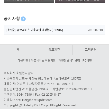
폰 증정
공지사항
[호텔업] 개인정보 처리방침 개정본1 (19.09.02)
2019.07.30
[호텔업] 유료서비스 이용약관 개정본2 (19.09.02)
2019.07.30
[호텔업] 개인정보 처리방침 개정본2 (19.09.02)
2019.07.30
홈
광고제휴
고객센터
이용약관
유료서비스 이용약관
개인정보처리방침
PC버전
주식회사 호텔업디알티
서울특별시 금천구 가산동 691 대륭테크노타운20차 1807호
대표이사: 이송주
사업자등록번호: 441-87-01934
통신판매업신고: 서울금천-1204 호
직업정보: J1206020200010
고객센터: 1644-7896
Fax: 02-2225-8487
이메일:
hdrt1109@hotelupdrt.com
Copyright ⓒ HotelupDRT Corp. All Right Reserved.