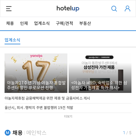
채용
인재
업계소식
구매/견적
부동산
업계소식
야놀자17주년 기념 야놀자 통합발
<야놀자 MRO, 숙박업소 위한 삼
주센터 할인 프로모션 진행
성전자 가전제품 특가 개시>
야놀자제휴점 금융혜택제공 위한 제휴 및 금융서비스 게시
울산시, 피서․행락지 주변 불법행위 19건 적발
더보기
채용
메인박스
1
/
5