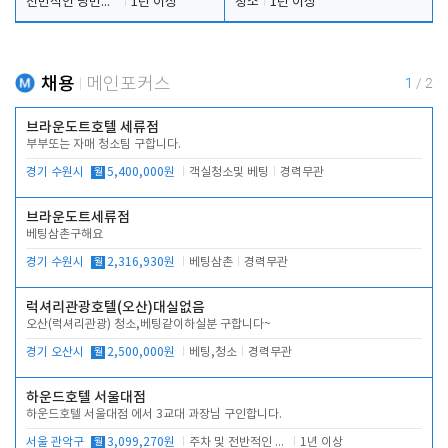
전반적인 당번업무
1년 이상
청소
1년 이상
채용
메인포커스
1
/
2
브라운도트호텔 세류점
부부또는 자매 청소팀 구합니다.
경기 수원시
월
5,400,000원
객실청소및 베팅
경력무관
브라운도트세류점
베팅삼촌구해요
경기 수원시
월
2,316,930원
베팅삼촌
경력무관
럭셔리관광호텔(오산)대실없음
오산(럭셔리관광) 청소,베팅같이하실분 구합니다~
경기 오산시
월
2,500,000원
베팅,청소
경력무관
하운드호텔 서울대점
하운드호텔 서울대점 에서 3교대 과장님 구인합니다.
서울 관악구
월
3,099,270원
주차 및 전반적인 당번업무
1년 이상