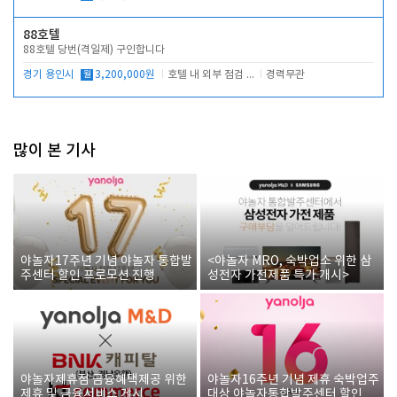
88호텔
88호텔 당번(격일제) 구인합니다
경기 용인시
월
3,200,000원
호텔 내 외부 점검 및 프런트 운영
경력무관
많이 본 기사
야놀자17주년 기념 야놀자 통합발
<야놀자 MRO, 숙박업소 위한 삼
주센터 할인 프로모션 진행
성전자 가전제품 특가 개시>
야놀자제휴점 금융혜택제공 위한
야놀자16주년 기념 제휴 숙박업주
제휴 및 금융서비스 게시
대상 야놀자통합발주센터 할인쿠