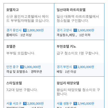
호텔자고
일산대화 라트리호텔
신규 용인자고호텔에서 메이
일산 대화역 라트리호텔에서
드 부부팀자매팀을 모십니다.
청소팀을 구인합니다.
경기 용인시
월
2,800,000원
경기 고양시
시
2,600,000원
룸메이드
1년 이상
객실청소,베팅 ,
1년 이하
호텔준
부천호텔 키노
부부팀 모집합니다.
급구 청소이모 1명 구합니다.
인천 중구
월
5,000,000원
경기 부천시
월
2,800,000원
객실 및 호텔청소
경력무관
베팅
1년 이상
스타일호텔
왕십리 태양모텔
3교대 당번 구합니다.
왕십리 태양모텔 청소이모 구
합니다.
서울 서초구
월
2,800,000원
서울 성동구
월
2,940,000원