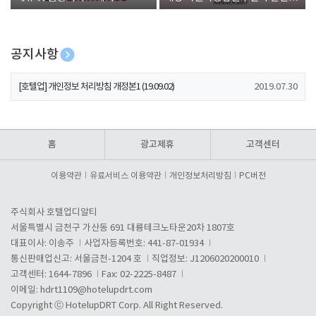
폰 증정
공지사항
[호텔업] 개인정보 처리방침 개정본2 (19.09.02)
2019.07.30
[호텔업] 개인정보 처리방침 개정본1 (19.09.02)
2019.07.30
[호텔업] 유료서비스 이용약관 개정본2 (19.09.02)
2019.07.30
홈
광고제휴
고객센터
이용약관
유료서비스 이용약관
개인정보처리방침
PC버전
주식회사 호텔업디알티
서울특별시 금천구 가산동 691 대륭테크노타운20차 1807호
대표이사: 이송주
사업자등록번호: 441-87-01934
통신판매업신고: 서울금천-1204 호
직업정보: J1206020200010
고객센터: 1644-7896
Fax: 02-2225-8487
이메일:
hdrt1109@hotelupdrt.com
Copyright ⓒ HotelupDRT Corp. All Right Reserved.