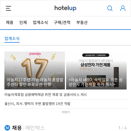
채용
인재
업계소식
구매/견적
부동산
업계소식
야놀자17주년 기념 야놀자 통합발
<야놀자 MRO, 숙박업소 위한 삼
주센터 할인 프로모션 진행
성전자 가전제품 특가 개시>
야놀자제휴점 금융혜택제공 위한 제휴 및 금융서비스 게시
울산시, 피서․행락지 주변 불법행위 19건 적발
더보기
채용
메인박스
1
/
4