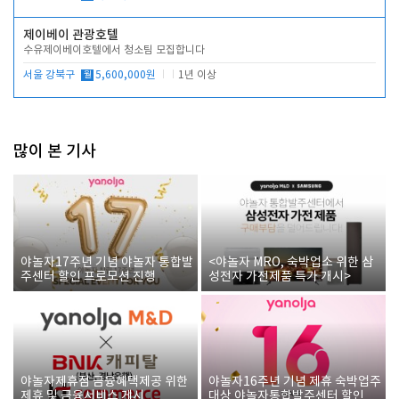
제이베이 관광호텔
수유제이베이호텔에서 청소팀 모집합니다
서울 강북구
월
5,600,000원
1년 이상
많이 본 기사
야놀자17주년 기념 야놀자 통합발
<야놀자 MRO, 숙박업소 위한 삼
주센터 할인 프로모션 진행
성전자 가전제품 특가 개시>
야놀자제휴점 금융혜택제공 위한
야놀자16주년 기념 제휴 숙박업주
제휴 및 금융서비스 게시
대상 야놀자통합발주센터 할인쿠