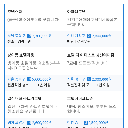
호텔스타
아마레호텔
(급구)청소이모 2명 구합니다.
인천 *아마레호텔* 베팅삼촌
구합니다.
서울 중랑구
월
2,300,000원
인천 계양구
월
2,600,000원
청소
경력무관
베팅
경력무관
방이동 호텔라움
호텔 디 아티스트 성신여대점
방이동 호텔라움 청소팀(부부/
3교대 프론트(격,비,비)
자매) 모집합니다.
서울 송파구
월
5,600,000원
서울 성북구
월
2,900,000원
전반적인 청소 업무(객실청소.객실정리)
1년 이상
객실판매 및 고객응대
1년 이상
일산대화 라트리호텔
호텔에어포트준
일산 대화역 라트리호텔에서
베팅, 청소이모, 부부팀 모집
청소팀을 구인합니다.
합니다.
경기 고양시
시
2,600,000원
인천 중구
월
2,500,000원