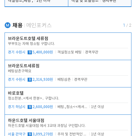
객실청소,베팅 ,
1년 이하
객실 및 호텔청소
경력무관
채용
메인포커스
1
/
2
브라운도트호텔 세류점
부부또는 자매 청소팀 구합니다.
경기 수원시
월
5,400,000원
객실청소및 베팅
경력무관
브라운도트세류점
베팅삼촌구해요
경기 수원시
월
2,316,930원
베팅삼촌
경력무관
바로호텔
청소한분..<캐셔 한분>.. 구합니다.
경기 하남시
월
2,600,000원
베팅.,청소<<캐셔 모셔봅니다.
1년 이상
하운드호텔 서울대점
하운드호텔 서울대점 에서 3교대 과장님 구인합니다.
서울 관악구
월
3,099,270원
주차 및 전반적인 당번업무
1년 이상