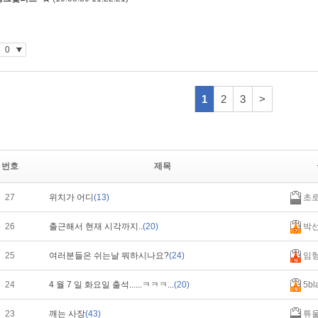
번호
제목
27
위치가 어디
(13)
초로
26
출근해서 현재 시각까지..
(20)
박선
25
여러분들은 쉬는날 뭐하시나요?
(24)
임
24
4 월 7 일 화요일 출석......ㅋㅋㅋ...
(20)
5bl
23
깨는 사장
(43)
튜