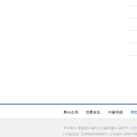
회사소개
언론보도
이용약관
개
주식회사 호텔업디알티 | 서울특별시 금천구 가산동 69
| 직업정보: J1206020200010 | 고객센터 1644-7896 