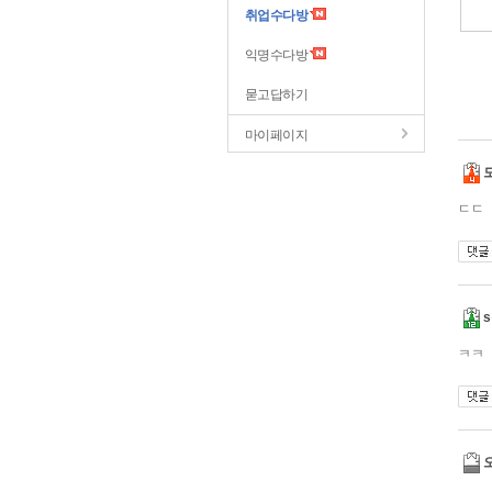
취업수다방
익명수다방
묻고답하기
마이페이지