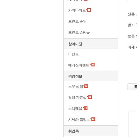
가위바위보
신촌 
포인트 순위
벌서
포인트 쇼핑몰
보름가
참여마당
이제
이벤트
매거진이벤트
경영정보
노무 상담
경영 자료실
소액매물
시세/매출정보
취업톡