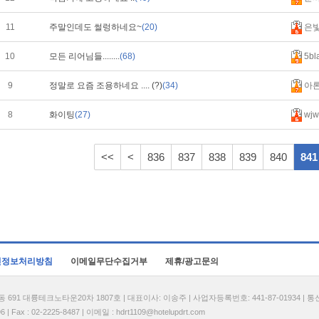
11
주말인데도 썰렁하네요~
(20)
은
10
모든 리어님들........
(68)
5bl
9
정말로 요즘 조용하네요 .... (?)
(34)
아
8
화이팅
(27)
wjw
<<
<
836
837
838
839
840
841
인정보처리방침
이메일무단수집거부
제휴/광고문의
1 대륭테크노타운20차 1807호 | 대표이사: 이송주 | 사업자등록번호: 441-87-01934 | 
| Fax : 02-2225-8487 | 이메일 :
hdrt1109@hotelupdrt.com