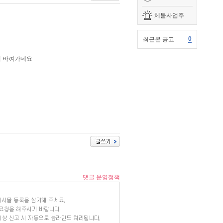
체불사업주
0
최근본 공고
니 바껴가네요