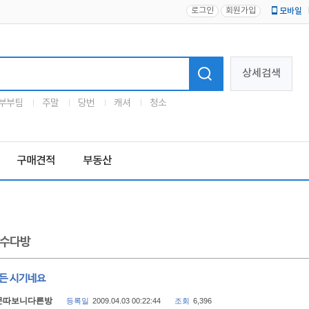
로그인
회원가입
모바일
로고
상세검색
부부팀
주말
당번
캐셔
청소
구매견적
부동산
수다방
힘든 시기네요
문따보니다른방
등록일
2009.04.03 00:22:44
조회
6,396