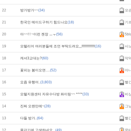
22
방가방가~~
(34)
모
21
한국인 메이드구하기 힘드나요
(18)
기
20
아~~! ! ~이런 젠장 ㅡㅜ
(56)
5bl
19
모텔리어 여러분들에 조언 부탁드려요,,,!!!!!!!!!!!!!!!
(16)
사
18
캐셔3교대는?
(60)
악
17
꽃피는 봄이오면.....
(52)
아
16
요즘 유행어..
(3,803)
빨
15
모텔지원센터 자유수다방 퐈이링~~ *^^*
(33)
비
14
진짜 오랜만에~
(28)
그
13
다들 방가..
(64)
빨
12
목감기에 고생하네요 ..
(49)
문