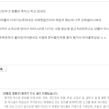
그만두고 방황만 죽자고 하고 있네요
 3개월이 다되가는듯하네요 오래한일인지라 제입맛 찾는데 너무 오래걸리나봐요
까이 소개소에 앉아서 자리나오면 나가도 나랑 맞는덴 없고 6년전하고는 상황이 마
 쥐죽은듯이 붙어있어야겠네요 이참에 준비할자격증 좀더 땡겨서 따야할듯싶당 ㅠㅠ