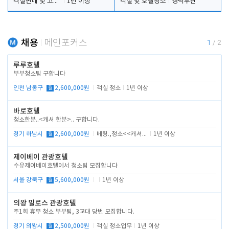
객실판매 및 고객응대
1년 이상
객실 및 호텔청소
경력무관
채용
메인포커스
1
/
2
루루호텔
부부청소팀 구합니다
인천 남동구
월
2,600,000원
객실 청소
1년 이상
바로호텔
청소한분..<캐셔 한분>.. 구합니다.
경기 하남시
월
2,600,000원
베팅.,청소<<캐셔 모셔봅니다.
1년 이상
제이베이 관광호텔
수유제이베이호텔에서 청소팀 모집합니다
서울 강북구
월
5,600,000원
1년 이상
의왕 밀로스 관광호텔
주1회 휴무 청소 부부팀, 3교대 당번 모집합니다.
경기 의왕시
월
2,500,000원
객실 청소업무
1년 이상