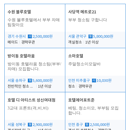
수원 블루호텔
사당역 메트로21
수원 블루호텔에서 부부 자매
부부 청소팀 구합니다
팀찾아요
경기 수원시
시
2,500,000원
서울 관악구
월
5,800,000원
메이드
경력무관
객실청소
1년 이상
방이동 호텔라움
소마호텔
방이동 호텔라움 청소팀(부부/
주말청소이모알바
자매) 모집합니다.
서울 송파구
월
5,600,000원
인천 미추홀구
시
10,030원
전반적인 청소 업무(객실청소.객실정리)
1년 이상
청소
경력무관
호텔 디 아티스트 성신여대점
호텔에어포트준
3교대 프론트(격,비,비)
베팅, 청소이모, 부부팀 모집
합니다.
서울 성북구
월
2,900,000원
인천 중구
월
2,500,000원