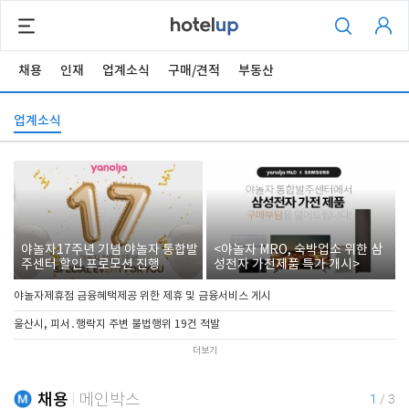
채용
인재
업계소식
구매/견적
부동산
업계소식
야놀자17주년 기념 야놀자 통합발
<야놀자 MRO, 숙박업소 위한 삼
주센터 할인 프로모션 진행
성전자 가전제품 특가 개시>
야놀자제휴점 금융혜택제공 위한 제휴 및 금융서비스 게시
울산시, 피서․행락지 주변 불법행위 19건 적발
더보기
채용
메인박스
1
/
3