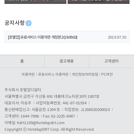
폰 증정
공지사항
[호텔업] 개인정보 처리방침 개정본1 (19.09.02)
2019.07.30
[호텔업] 유료서비스 이용약관 개정본2 (19.09.02)
2019.07.30
[호텔업] 개인정보 처리방침 개정본2 (19.09.02)
2019.07.30
홈
광고제휴
고객센터
이용약관
유료서비스 이용약관
개인정보처리방침
PC버전
주식회사 호텔업디알티
서울특별시 금천구 가산동 691 대륭테크노타운20차 1807호
대표이사: 이송주
사업자등록번호: 441-87-01934
통신판매업신고: 서울금천-1204 호
직업정보: J1206020200010
고객센터: 1644-7896
Fax: 02-2225-8487
이메일:
hdrt1109@hotelupdrt.com
Copyright ⓒ HotelupDRT Corp. All Right Reserved.