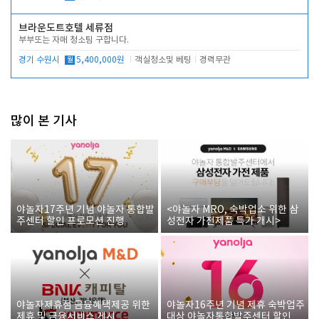
브라운도트호텔 세류점
부부또는 자매 청소팀 구합니다.
경기 수원시
월
5,400,000원
객실청소및 베팅
경력무관
많이 본 기사
야놀자17주년 기념 야놀자 통합발
<야놀자 MRO, 숙박업소 위한 삼
주센터 할인 프로모션 진행
성전자 가전제품 특가 개시>
야놀자제휴점 금융혜택제공 위한
야놀자16주년 기념 제휴 숙박업주
제휴 및 금융서비스 게시
대상 야놀자통합발주센터 할인쿠