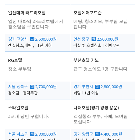
일산대화 라트리호텔
호텔에어포트준
일산 대화역 라트리호텔에서
베팅, 청소이모, 부부팀 모집
청소팀을 구인합니다.
합니다.
경기 고양시
시
2,600,000원
인천 중구
월
2,500,000원
객실청소,베팅 ,
1년 이하
객실 및 호텔청소
경력무관
RG호텔
부천호텔 키노
청소 부부팀
급구 청소이모 1명 구합니다.
서울 성북구
월
2,700,000원
경기 부천시
월
2,800,000원
청소팀
경력무관
베팅
1년 이상
스타일호텔
나더호텔(경기 양평 용문)
3교대 당번 구합니다.
객실청소 부부, 자매, 모녀팀
모십니다.
서울 서초구
월
2,800,000원
경기 양평군
월
4,400,000원