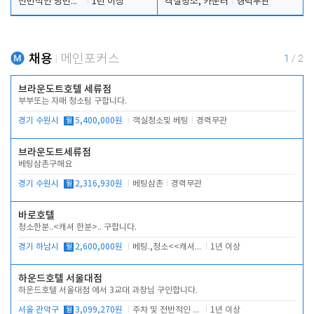
전반적인 당번업무
1년 이상
객실청소, 카운터
경력무관
채용
메인포커스
1
/
2
브라운도트호텔 세류점
부부또는 자매 청소팀 구합니다.
경기 수원시
월
5,400,000원
객실청소및 베팅
경력무관
브라운도트세류점
베팅삼촌구해요
경기 수원시
월
2,316,930원
베팅삼촌
경력무관
바로호텔
청소한분..<캐셔 한분>.. 구합니다.
경기 하남시
월
2,600,000원
베팅.,청소<<캐셔 모셔봅니다.
1년 이상
하운드호텔 서울대점
하운드호텔 서울대점 에서 3교대 과장님 구인합니다.
서울 관악구
월
3,099,270원
주차 및 전반적인 당번업무
1년 이상