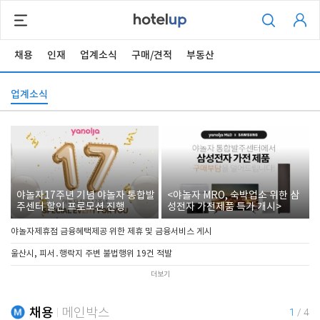
채용
인재
업계소식
구매/견적
부동산
업계소식
야놀자17주년 기념 야놀자 통합발
<야놀자 MRO, 숙박업소 위한 삼
주센터 할인 프로모션 진행
성전자 가전제품 특가 개시>
야놀자제휴점 금융혜택제공 위한 제휴 및 금융서비스 게시
울산시, 피서․행락지 주변 불법행위 19건 적발
더보기
채용
메인박스
1
/
4