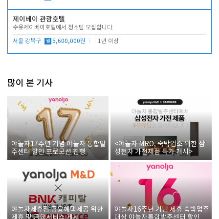
제이베이 관광호텔
수유제이베이호텔에서 청소팀 모집합니다
서울 강북구
월
5,600,000원
1년 이상
많이 본 기사
야놀자17주년 기념 야놀자 통합발
<야놀자 MRO, 숙박업소 위한 삼
주센터 할인 프로모션 진행
성전자 가전제품 특가 개시>
야놀자제휴점 금융혜택제공 위한
야놀자16주년 기념 제휴 숙박업주
제휴 및 금융서비스 게시
대상 야놀자통합발주센터 할인쿠