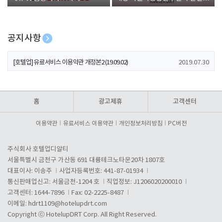
폰 증정
공지사항
[호텔업] 개인정보 처리방침 개정본1 (19.09.02)
2019.07.30
[호텔업] 유료서비스 이용약관 개정본2 (19.09.02)
2019.07.30
[호텔업] 개인정보 처리방침 개정본2 (19.09.02)
2019.07.30
홈
광고제휴
고객센터
이용약관
유료서비스 이용약관
개인정보처리방침
PC버전
주식회사 호텔업디알티
서울특별시 금천구 가산동 691 대륭테크노타운20차 1807호
대표이사: 이송주
사업자등록번호: 441-87-01934
통신판매업신고: 서울금천-1204 호
직업정보: J1206020200010
고객센터: 1644-7896
Fax: 02-2225-8487
이메일:
hdrt1109@hotelupdrt.com
Copyright ⓒ HotelupDRT Corp. All Right Reserved.