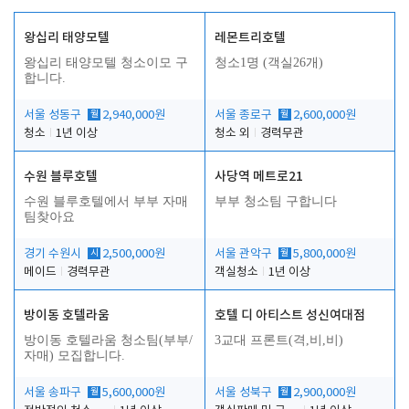
왕십리 태양모텔
레몬트리호텔
왕십리 태양모텔 청소이모 구
청소1명 (객실26개)
합니다.
서울 성동구
월
2,940,000원
서울 종로구
월
2,600,000원
청소
1년 이상
청소 외
경력무관
수원 블루호텔
사당역 메트로21
수원 블루호텔에서 부부 자매
부부 청소팀 구합니다
팀찾아요
경기 수원시
시
2,500,000원
서울 관악구
월
5,800,000원
메이드
경력무관
객실청소
1년 이상
방이동 호텔라움
호텔 디 아티스트 성신여대점
방이동 호텔라움 청소팀(부부/
3교대 프론트(격,비,비)
자매) 모집합니다.
서울 송파구
월
5,600,000원
서울 성북구
월
2,900,000원