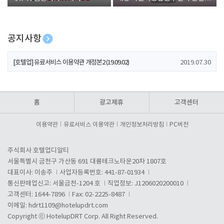
폰 증정
공지사항
[호텔업] 개인정보 처리방침 개정본1 (19.09.02)
2019.07.30
[호텔업] 유료서비스 이용약관 개정본2 (19.09.02)
2019.07.30
[호텔업] 개인정보 처리방침 개정본2 (19.09.02)
2019.07.30
홈
광고제휴
고객센터
이용약관
유료서비스 이용약관
개인정보처리방침
PC버전
주식회사 호텔업디알티
서울특별시 금천구 가산동 691 대륭테크노타운20차 1807호
대표이사: 이송주
사업자등록번호: 441-87-01934
통신판매업신고: 서울금천-1204 호
직업정보: J1206020200010
고객센터: 1644-7896
Fax: 02-2225-8487
이메일:
hdrt1109@hotelupdrt.com
Copyright ⓒ HotelupDRT Corp. All Right Reserved.