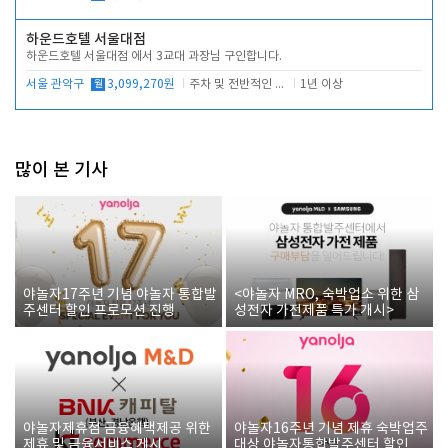
하운드호텔 서울대점
하운드호텔 서울대점 에서 3교대 과장님 구인합니다.
서울 관악구
월
3,099,270원
주차 및 전반적인 당번업무
1년 이상
많이 본 기사
야놀자17주년 기념 야놀자 통합발
<야놀자 MRO, 숙박업소 위한 삼
주센터 할인 프로모션 진행
성전자 가전제품 특가 개시>
야놀자제휴점 금융혜택제공 위한
야놀자16주년 기념 제휴 숙박업주
제휴 및 금융서비스 게시
대상 야놀자통합발주센터 할인쿠