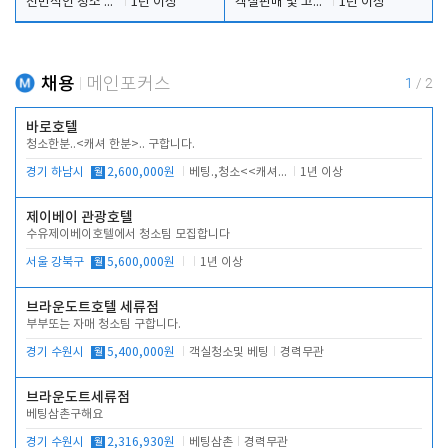
전반적인 청소 업무(객실청소.객실정리)
1년 이상
객실판매 및 고객응대
1년 이상
채용
메인포커스
1
/
2
바로호텔
청소한분..<캐셔 한분>.. 구합니다.
경기 하남시
월
2,600,000원
베팅.,청소<<캐셔 모셔봅니다.
1년 이상
제이베이 관광호텔
수유제이베이호텔에서 청소팀 모집합니다
서울 강북구
월
5,600,000원
1년 이상
브라운도트호텔 세류점
부부또는 자매 청소팀 구합니다.
경기 수원시
월
5,400,000원
객실청소및 베팅
경력무관
브라운도트세류점
베팅삼촌구해요
경기 수원시
월
2,316,930원
베팅삼촌
경력무관