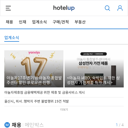
채용
인재
업계소식
구매/견적
부동산
업계소식
야놀자17주년 기념 야놀자 통합발
<야놀자 MRO, 숙박업소 위한 삼
주센터 할인 프로모션 진행
성전자 가전제품 특가 개시>
야놀자제휴점 금융혜택제공 위한 제휴 및 금융서비스 게시
울산시, 피서․행락지 주변 불법행위 19건 적발
더보기
채용
메인박스
1
/
4