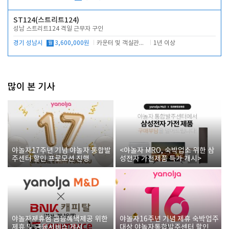
ST124(스트리트124)
성남 스트리트124 격일 근무자 구인
경기 성남시
월
3,600,000원
카운터 및 객실관리 전반
1년 이상
많이 본 기사
야놀자17주년 기념 야놀자 통합발
<야놀자 MRO, 숙박업소 위한 삼
주센터 할인 프로모션 진행
성전자 가전제품 특가 개시>
야놀자제휴점 금융혜택제공 위한
야놀자16주년 기념 제휴 숙박업주
제휴 및 금융서비스 게시
대상 야놀자통합발주센터 할인쿠