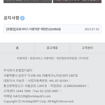
폰 증정
공지사항
[호텔업] 개인정보 처리방침 개정본1 (19.09.02)
2019.07.30
[호텔업] 유료서비스 이용약관 개정본2 (19.09.02)
2019.07.30
[호텔업] 개인정보 처리방침 개정본2 (19.09.02)
2019.07.30
홈
광고제휴
고객센터
이용약관
유료서비스 이용약관
개인정보처리방침
PC버전
주식회사 호텔업디알티
서울특별시 금천구 가산동 691 대륭테크노타운20차 1807호
대표이사: 이송주
사업자등록번호: 441-87-01934
통신판매업신고: 서울금천-1204 호
직업정보: J1206020200010
고객센터: 1644-7896
Fax: 02-2225-8487
이메일:
hdrt1109@hotelupdrt.com
Copyright ⓒ HotelupDRT Corp. All Right Reserved.