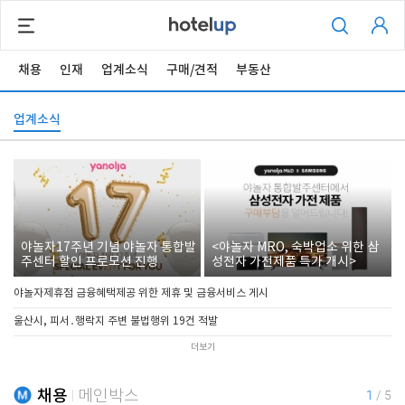
채용
인재
업계소식
구매/견적
부동산
업계소식
야놀자17주년 기념 야놀자 통합발
<야놀자 MRO, 숙박업소 위한 삼
주센터 할인 프로모션 진행
성전자 가전제품 특가 개시>
야놀자제휴점 금융혜택제공 위한 제휴 및 금융서비스 게시
울산시, 피서․행락지 주변 불법행위 19건 적발
더보기
채용
메인박스
1
/
5