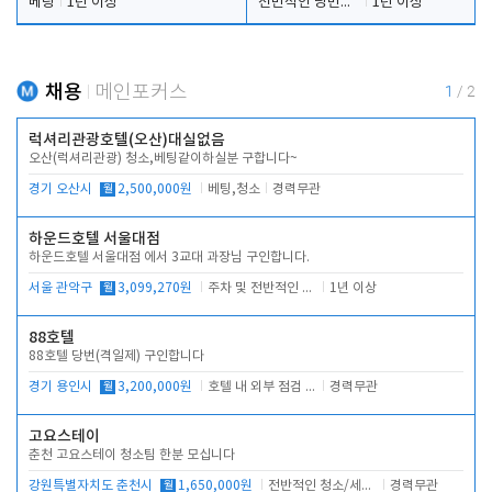
베팅
1년 이상
전반적인 당번업무
1년 이상
채용
메인포커스
1
/
2
럭셔리관광호텔(오산)대실없음
오산(럭셔리관광) 청소,베팅같이하실분 구합니다~
경기 오산시
월
2,500,000원
베팅,청소
경력무관
하운드호텔 서울대점
하운드호텔 서울대점 에서 3교대 과장님 구인합니다.
서울 관악구
월
3,099,270원
주차 및 전반적인 당번업무
1년 이상
88호텔
88호텔 당번(격일제) 구인합니다
경기 용인시
월
3,200,000원
호텔 내 외부 점검 및 프런트 운영
경력무관
고요스테이
춘천 고요스테이 청소팀 한분 모십니다
강원특별자치도 춘천시
월
1,650,000원
전반적인 청소/세탁업무
경력무관