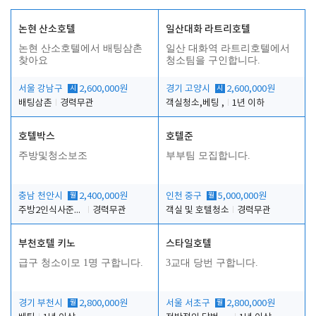
논현 산소호텔
일산대화 라트리호텔
논현 산소호텔에서 배팅삼촌
일산 대화역 라트리호텔에서
찾아요
청소팀을 구인합니다.
서울 강남구
시
2,600,000원
경기 고양시
시
2,600,000원
배팅삼촌
경력무관
객실청소,베팅 ,
1년 이하
호텔박스
호텔준
주방및청소보조
부부팀 모집합니다.
충남 천안시
월
2,400,000원
인천 중구
월
5,000,000원
주방2인식사준비및청소린렌보조
경력무관
객실 및 호텔청소
경력무관
부천호텔 키노
스타일호텔
급구 청소이모 1명 구합니다.
3교대 당번 구합니다.
경기 부천시
월
2,800,000원
서울 서초구
월
2,800,000원