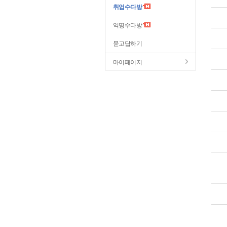
취업수다방
익명수다방
묻고답하기
마이페이지