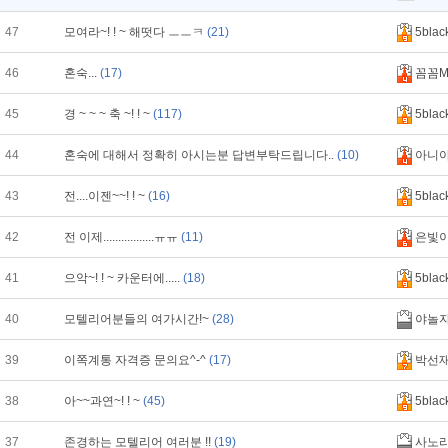
47
모여라~! ! ~ 해떳다 ㅡㅡㅋ
(21)
5blac
46
혼숙...
(17)
꼼꼼M
45
경 ~ ~ ~ 축 ~! ! ~
(117)
5blac
44
혼숙에 대해서 정확히 아시는분 답변부탁드립니다..
(10)
아니
43
전....이젠~~! ! ~
(16)
5blac
42
전 이제.................ㅠㅠ
(11)
은빛
41
으악~! ! ~ 카운터에.....
(18)
5blac
40
모텔리어분들의 여가시간!~
(28)
야놀
39
이쪽계통 자격증 문의요^-^
(17)
박선재
38
아~~과연~! ! ~
(45)
5blac
37
존경하는 모텔리어 여러분 !!
(19)
사노