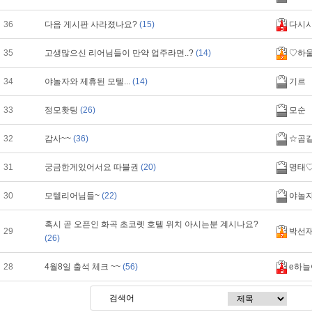
36
다음 게시판 사라졌나요?
(15)
다시
35
고생많으신 리어님들이 만약 업주라면..?
(14)
♡하
34
야놀자와 제휴된 모텔...
(14)
기르
33
정모홧팅
(26)
모순
32
감사~~
(36)
☆곰
31
궁금한게있어서요 따블권
(20)
명태
30
모텔리어님들~
(22)
야놀
혹시 곧 오픈인 화곡 초코렛 호텔 위치 아시는분 계시나요?
29
박선재
(26)
28
4월8일 출석 체크 ~~
(56)
e하늘