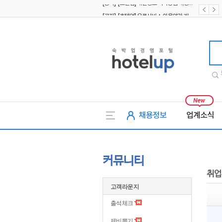
[공지] [호텔업] 유료서비스 이용약관 개정본2 (19.09.02)
[공지] [호텔업] 개인정보 처리방침 개정본2 (19.09.02)
호텔업
채용정보
업계소식
커뮤니티
취업
고객라운지
출석체크
제비뽑기