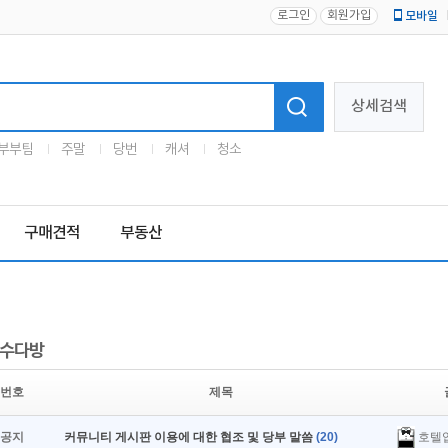
로그인
회원가입
모바일
로고
상세검색
부부팀
주말
당번
캐셔
청소
구매견적
부동산
수다방
번호
제목
호텔
공지
커뮤니티 게시판 이용에 대한 협조 및 당부 말씀
(20)