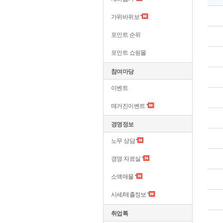
가위바위보
포인트 순위
포인트 쇼핑몰
참여마당
이벤트
매거진이벤트
경영정보
노무 상담
경영 자료실
소액매물
시세/매출정보
취업톡