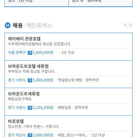
청소
1년 이상
청소 외
경력무관
채용
메인포커스
1
/
2
제이베이 관광호텔
수유제이베이호텔에서 청소팀 모집합니다
서울 강북구
월
5,600,000원
1년 이상
브라운도트호텔 세류점
부부또는 자매 청소팀 구합니다.
경기 수원시
월
5,400,000원
객실청소및 베팅
경력무관
브라운도트세류점
베팅삼촌구해요
경기 수원시
월
2,316,930원
베팅삼촌
경력무관
바로호텔
청소한분..<캐셔 한분>.. 구합니다.
경기 하남시
월
2,600,000원
베팅.,청소<<캐셔 모셔봅니다.
1년 이상