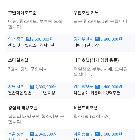
호텔에어포트준
부천호텔 키노
베팅, 청소이모, 부부팀 모집
급구 청소이모 1명 구합니다.
합니다.
인천 중구
월
2,500,000원
경기 부천시
월
2,800,000원
객실 및 호텔청소
경력무관
베팅
1년 이상
스타일호텔
나더호텔(경기 양평 용문)
3교대 당번 구합니다.
객실청소 부부, 자매, 모녀팀
모십니다.
서울 서초구
월
2,800,000원
경기 양평군
월
4,400,000원
전반적인 당번업무
1년 이상
객실청소, 카운터
경력무관
왕십리 태양모텔
레몬트리호텔
왕십리 태양모텔 청소이모 구
청소1명 (객실26개)
합니다.
서울 성동구
월
2,940,000원
서울 종로구
월
2,600,000원