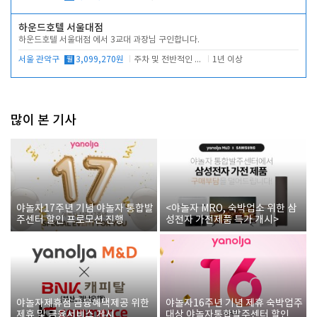
하운드호텔 서울대점
하운드호텔 서울대점 에서 3교대 과장님 구인합니다.
서울 관악구
월
3,099,270원
주차 및 전반적인 당번업무
1년 이상
많이 본 기사
야놀자17주년 기념 야놀자 통합발
<야놀자 MRO, 숙박업소 위한 삼
주센터 할인 프로모션 진행
성전자 가전제품 특가 개시>
야놀자제휴점 금융혜택제공 위한
야놀자16주년 기념 제휴 숙박업주
제휴 및 금융서비스 게시
대상 야놀자통합발주센터 할인쿠