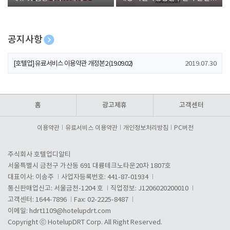
폰 증정
공지사항
[호텔업] 개인정보 처리방침 개정본1 (19.09.02)
2019.07.30
[호텔업] 유료서비스 이용약관 개정본2 (19.09.02)
2019.07.30
[호텔업] 개인정보 처리방침 개정본2 (19.09.02)
2019.07.30
홈
광고제휴
고객센터
이용약관
유료서비스 이용약관
개인정보처리방침
PC버전
주식회사 호텔업디알티
서울특별시 금천구 가산동 691 대륭테크노타운20차 1807호
대표이사: 이송주
사업자등록번호: 441-87-01934
통신판매업신고: 서울금천-1204 호
직업정보: J1206020200010
고객센터: 1644-7896
Fax: 02-2225-8487
이메일:
hdrt1109@hotelupdrt.com
Copyright ⓒ HotelupDRT Corp. All Right Reserved.