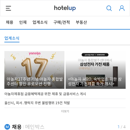
채용
인재
업계소식
구매/견적
부동산
업계소식
야놀자17주년 기념 야놀자 통합발
<야놀자 MRO, 숙박업소 위한 삼
주센터 할인 프로모션 진행
성전자 가전제품 특가 개시>
야놀자제휴점 금융혜택제공 위한 제휴 및 금융서비스 게시
울산시, 피서․행락지 주변 불법행위 19건 적발
더보기
채용
메인박스
1
/
4