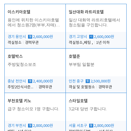
이스키아호텔
일산대화 라트리호텔
용인에 위치한 이스키아호텔
일산 대화역 라트리호텔에서
에서 청소원2명(부부,자매)을
청소팀을 구인합니다.
모집합니다..
경기 용인시
월
2,600,000원
경기 고양시
시
2,600,000원
객실청소
경력무관
객실청소,베팅 ,
1년 이하
호텔박스
호텔준
주방및청소보조
부부팀 일할분
충남 천안시
월
2,400,000원
인천 중구
월
2,500,000원
주방2인식사준비및청소린렌보조
경력무관
객실 및 호텔청소
경력무관
부천호텔 키노
스타일호텔
급구 청소이모 1명 구합니다.
3교대 당번 구합니다.
경기 부천시
월
2,800,000원
서울 서초구
월
2,800,000원