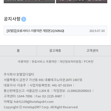
폰 증정
공지사항
[호텔업] 개인정보 처리방침 개정본1 (19.09.02)
2019.07.30
[호텔업] 유료서비스 이용약관 개정본2 (19.09.02)
2019.07.30
[호텔업] 개인정보 처리방침 개정본2 (19.09.02)
2019.07.30
홈
광고제휴
고객센터
이용약관
유료서비스 이용약관
개인정보처리방침
PC버전
주식회사 호텔업디알티
서울특별시 금천구 가산동 691 대륭테크노타운20차 1807호
대표이사: 이송주
사업자등록번호: 441-87-01934
통신판매업신고: 서울금천-1204 호
직업정보: J1206020200010
고객센터: 1644-7896
Fax: 02-2225-8487
이메일:
hdrt1109@hotelupdrt.com
Copyright ⓒ HotelupDRT Corp. All Right Reserved.