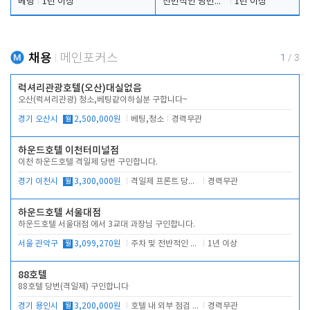
베팅
1년 이상
전반적인 당번업무
1년 이상
채용
메인포커스
1
/
3
럭셔리관광호텔(오산)대실없음
오산(럭셔리관광) 청소,베팅같이하실분 구합니다~
경기 오산시
월
2,500,000원
베팅,청소
경력무관
하운드호텔 이천터미널점
이천 하운드호텔 격일제 당번 구인합니다.
경기 이천시
월
3,300,000원
격일제 프론트 당번 업무로 주차 및 객실 점검
경력무관
하운드호텔 서울대점
하운드호텔 서울대점 에서 3교대 과장님 구인합니다.
서울 관악구
월
3,099,270원
주차 및 전반적인 당번업무
1년 이상
88호텔
88호텔 당번(격일제) 구인합니다
경기 용인시
월
3,200,000원
호텔 내 외부 점검 및 프런트 운영
경력무관