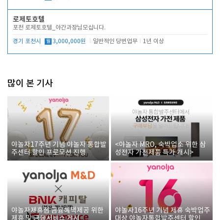
로제토호텔
포천 로제토호텔_야간과장님모십니다.
경기 포천시
월
3,000,000원
일반적인 당번업무
1년 이상
많이 본 기사
야놀자17주년 기념 야놀자 통합발
<야놀자 MRO, 숙박업소 위한 삼
주센터 할인 프로모션 진행
성전자 가전제품 특가 개시>
야놀자제휴점 금융혜택제공 위한
야놀자16주년 기념 제휴 숙박업주
제휴 및 금융서비스 게시
대상 야놀자통합발주센터 할인쿠