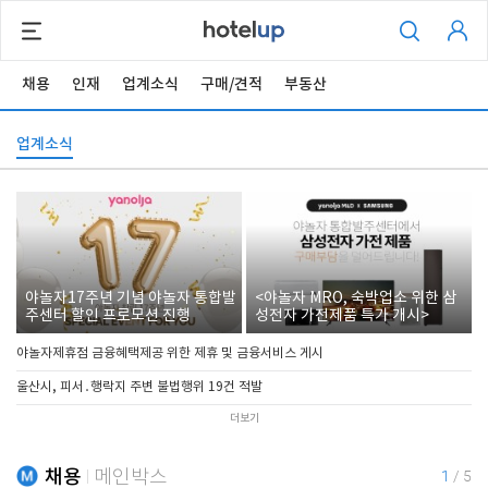
채용
인재
업계소식
구매/견적
부동산
업계소식
야놀자17주년 기념 야놀자 통합발
<야놀자 MRO, 숙박업소 위한 삼
주센터 할인 프로모션 진행
성전자 가전제품 특가 개시>
야놀자제휴점 금융혜택제공 위한 제휴 및 금융서비스 게시
울산시, 피서․행락지 주변 불법행위 19건 적발
더보기
채용
메인박스
1
/
5