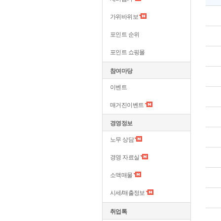
가위바위보
포인트 순위
포인트 쇼핑몰
참여마당
이벤트
매거진이벤트
경영정보
노무 상담
경영 자료실
소액매물
시세/매출정보
취업톡