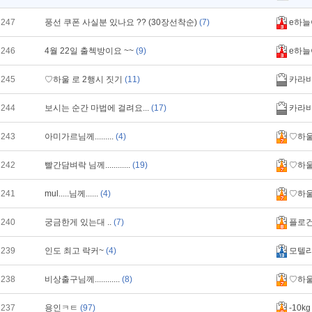
247
풍선 쿠폰 사실분 있나요 ?? (30장선착순)
(7)
e하늘
246
4월 22일 출첵방이요 ~~
(9)
e하늘
245
♡하울 로 2행시 짓기
(11)
카라
244
보시는 순간 마법에 걸려요...
(17)
카라
243
아미가르님께.........
(4)
♡하
242
빨간담벼락 님께............
(19)
♡하
241
mul.....님께......
(4)
♡하
240
궁금한게 있는대 ..
(7)
플로
239
인도 최고 락커~
(4)
모텔
238
비상출구님께............
(8)
♡하
237
용인ㅋㅌ
(97)
-10kg