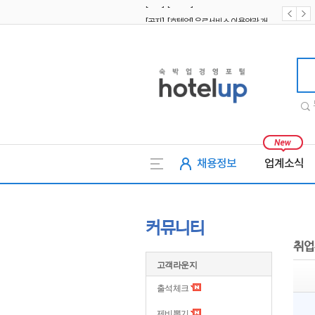
[공지] [호텔업] 유료서비스 이용약관 개정본2 (19.09.02)
[공지] [호텔업] 개인정보 처리방침 개정본2 (19.09.02)
호텔업
채용정보
업계소식
커뮤니티
취업
고객라운지
출석체크
제비뽑기