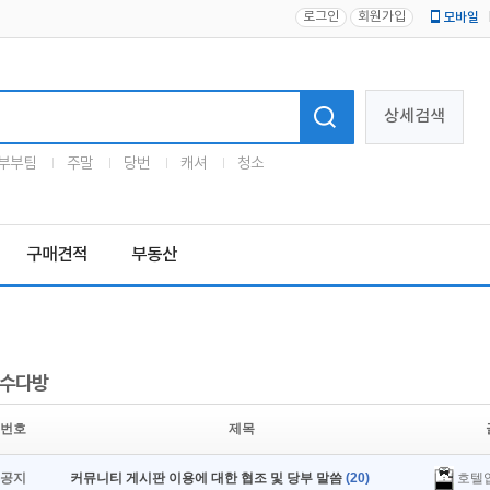
로그인
회원가입
모바일
로고
상세검색
부부팀
주말
당번
캐셔
청소
구매견적
부동산
수다방
번호
제목
호텔
공지
커뮤니티 게시판 이용에 대한 협조 및 당부 말씀
(20)