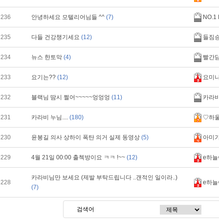
236
안녕하세요 모텔리어님들 ^^
(7)
NO.1
235
다들 건강챙기세요
(12)
들짐
234
뉴스 한토막
(4)
빨간
233
요기는??
(12)
요미
232
블랙님 땀시 쩔어~~~~~엉엉엉
(11)
카라
231
카라비 누님....
(180)
♡하
230
윤봉길 의사 상하이 폭탄 의거 실제 동영상
(5)
아미
229
4월 21일 00:00 출첵방이요 ㅋㅋ !~~
(12)
e하늘
카라비님만 보세요 (제발 부탁드립니다 ..갠적인 일이라..)
228
e하늘
(7)