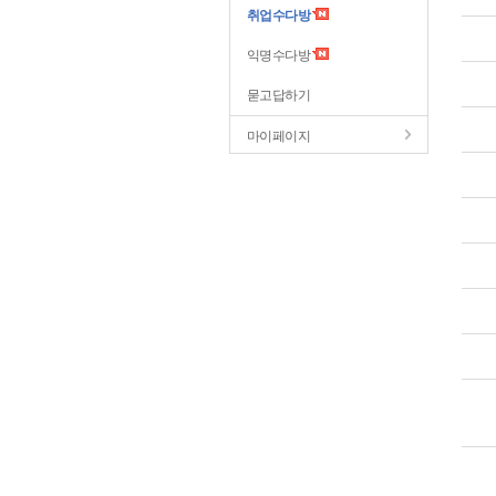
취업수다방
익명수다방
묻고답하기
마이페이지