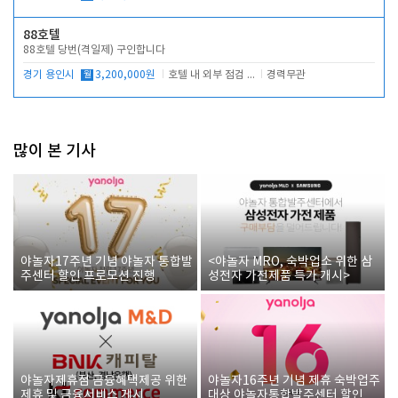
88호텔
88호텔 당번(격일제) 구인합니다
경기 용인시
월
3,200,000원
호텔 내 외부 점검 및 프런트 운영
경력무관
많이 본 기사
야놀자17주년 기념 야놀자 통합발
<야놀자 MRO, 숙박업소 위한 삼
주센터 할인 프로모션 진행
성전자 가전제품 특가 개시>
야놀자제휴점 금융혜택제공 위한
야놀자16주년 기념 제휴 숙박업주
제휴 및 금융서비스 게시
대상 야놀자통합발주센터 할인쿠