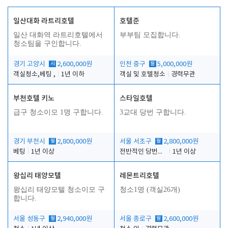
일산대화 라트리호텔
호텔준
일산 대화역 라트리호텔에서
부부팀 모집합니다.
청소팀을 구인합니다.
경기 고양시
시
2,600,000원
인천 중구
월
5,000,000원
객실청소,베팅 ,
1년 이하
객실 및 호텔청소
경력무관
부천호텔 키노
스타일호텔
급구 청소이모 1명 구합니다.
3교대 당번 구합니다.
경기 부천시
월
2,800,000원
서울 서초구
월
2,800,000원
베팅
1년 이상
전반적인 당번업무
1년 이상
왕십리 태양모텔
레몬트리호텔
왕십리 태양모텔 청소이모 구
청소1명 (객실26개)
합니다.
서울 성동구
월
2,940,000원
서울 종로구
월
2,600,000원