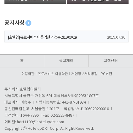
폰 증정
공지사항
[호텔업] 개인정보 처리방침 개정본1 (19.09.02)
2019.07.30
[호텔업] 유료서비스 이용약관 개정본2 (19.09.02)
2019.07.30
[호텔업] 개인정보 처리방침 개정본2 (19.09.02)
2019.07.30
홈
광고제휴
고객센터
이용약관
유료서비스 이용약관
개인정보처리방침
PC버전
주식회사 호텔업디알티
서울특별시 금천구 가산동 691 대륭테크노타운20차 1807호
대표이사: 이송주
사업자등록번호: 441-87-01934
통신판매업신고: 서울금천-1204 호
직업정보: J1206020200010
고객센터: 1644-7896
Fax: 02-2225-8487
이메일:
hdrt1109@hotelupdrt.com
Copyright ⓒ HotelupDRT Corp. All Right Reserved.