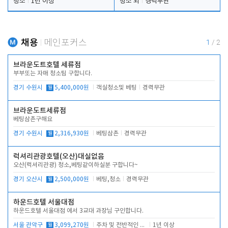
청소
1년 이상
청소 외
경력무관
채용
메인포커스
1
/
2
브라운도트호텔 세류점
부부또는 자매 청소팀 구합니다.
경기 수원시
월
5,400,000원
객실청소및 베팅
경력무관
브라운도트세류점
베팅삼촌구해요
경기 수원시
월
2,316,930원
베팅삼촌
경력무관
럭셔리관광호텔(오산)대실없음
오산(럭셔리관광) 청소,베팅같이하실분 구합니다~
경기 오산시
월
2,500,000원
베팅,청소
경력무관
하운드호텔 서울대점
하운드호텔 서울대점 에서 3교대 과장님 구인합니다.
서울 관악구
월
3,099,270원
주차 및 전반적인 당번업무
1년 이상