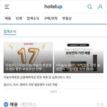
채용
인재
업계소식
구매/견적
부동산
업계소식
야놀자17주년 기념 야놀자 통합발
<야놀자 MRO, 숙박업소 위한 삼
주센터 할인 프로모션 진행
성전자 가전제품 특가 개시>
야놀자제휴점 금융혜택제공 위한 제휴 및 금융서비스 게시
울산시, 피서․행락지 주변 불법행위 19건 적발
더보기
채용
메인박스
1
/
5