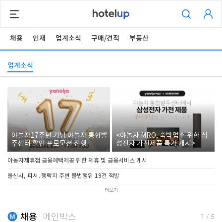
채용
인재
업계소식
구매/견적
부동산
업계소식
야놀자17주년 기념 야놀자 통합발
<야놀자 MRO, 숙박업소 위한 삼
주센터 할인 프로모션 진행
성전자 가전제품 특가 개시>
야놀자제휴점 금융혜택제공 위한 제휴 및 금융서비스 게시
울산시, 피서․행락지 주변 불법행위 19건 적발
더보기
채용
메인박스
1
/
5