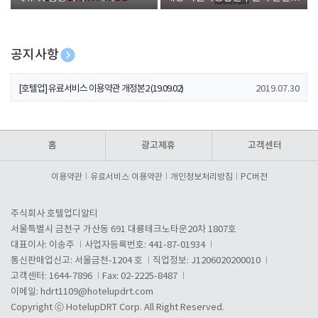
폰 증정
공지사항
[호텔업] 개인정보 처리방침 개정본1 (19.09.02)
2019.07.30
[호텔업] 유료서비스 이용약관 개정본2 (19.09.02)
2019.07.30
[호텔업] 개인정보 처리방침 개정본2 (19.09.02)
2019.07.30
홈
광고제휴
고객센터
이용약관
유료서비스 이용약관
개인정보처리방침
PC버전
주식회사 호텔업디알티
서울특별시 금천구 가산동 691 대륭테크노타운20차 1807호
대표이사: 이송주
사업자등록번호: 441-87-01934
통신판매업신고: 서울금천-1204 호
직업정보: J1206020200010
고객센터: 1644-7896
Fax: 02-2225-8487
이메일:
hdrt1109@hotelupdrt.com
Copyright ⓒ HotelupDRT Corp. All Right Reserved.