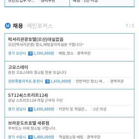
프런트업무 주간, 야간
경력무관
베팅
1년 이상
채용
메인포커스
1
/
2
럭셔리관광호텔(오산)대실없음
오산(럭셔리관광) 청소,베팅같이하실분 구합니다~
경기 오산시
월
2,500,000원
베팅,청소
경력무관
고요스테이
춘천 고요스테이 청소팀 한분 모십니다
강원특별자치도 춘천시
월
1,650,000원
전반적인 청소/세탁업무
경력무관
ST124(스트리트124)
성남 스트리트124 격일 근무자 구인
경기 성남시
월
3,600,000원
카운터 및 객실관리 전반
1년 이상
브라운도트호텔 세류점
부부또는 자매 청소팀 구합니다.
경기 수원시
월
5,400,000원
객실청소및 베팅
경력무관