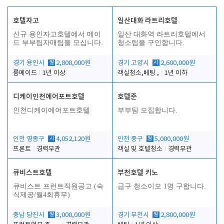
호텔자고
일산대화 라트리호텔
신규 용인자고호텔에서 메이
일산 대화역 라트리호텔에서
드 부부팀자매팀을 모십니다.
청소팀을 구인합니다.
경기 용인시
월
2,800,000원
경기 고양시
시
2,600,000원
룸메이드
1년 이상
객실청소,베팅 ,
1년 이하
디케이인천에어포트호텔
호텔준
인천디케이에어포트호텔
부부팀 모집합니다.
인천 영종구
시
4,052,120원
인천 중구
월
5,000,000원
프론트
경력무관
객실 및 호텔청소
경력무관
큐비스트호텔
부천호텔 키노
큐비스트 프런트직원공고 (숙
급구 청소이모 1명 구합니다.
식제공/월4회휴무)
충남 당진시
월
3,000,000원
경기 부천시
월
2,800,000원