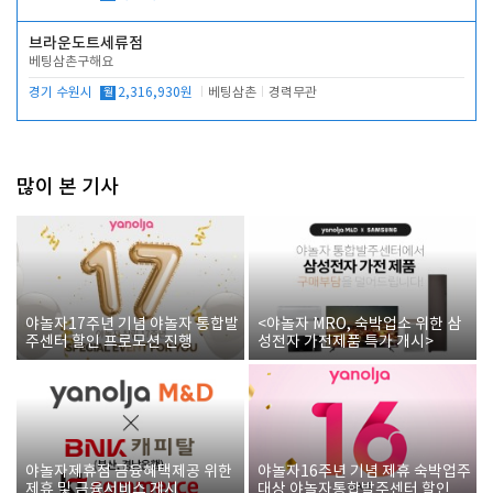
브라운도트세류점
베팅삼촌구해요
경기 수원시
월
2,316,930원
베팅삼촌
경력무관
많이 본 기사
야놀자17주년 기념 야놀자 통합발
<야놀자 MRO, 숙박업소 위한 삼
주센터 할인 프로모션 진행
성전자 가전제품 특가 개시>
야놀자제휴점 금융혜택제공 위한
야놀자16주년 기념 제휴 숙박업주
제휴 및 금융서비스 게시
대상 야놀자통합발주센터 할인쿠