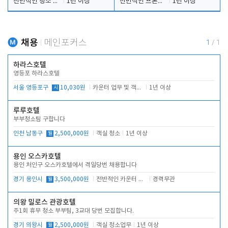
전반적인 청소 업무(객실청소.객실정리)
1년 이상
전반적인 프론트 당번업무
1년 이상
채용
메인포커스
1
/
1
하라스호텔
영등포 하라스호텔
서울 영등포구
시
10,030원
카운터 업무 및 객실관리(청소상태 확인, 객실판매)
1년 이상
루루호텔
부부청소팀 구합니다
인천 남동구
월
2,500,000원
객실 청소
1년 이상
용인 오스카호텔
용인 처인구 오스카호텔에서 격일당번 채용합니다
경기 용인시
월
3,500,000원
전반적인 카운터 업무
경력무관
의왕 밀로스 관광호텔
주1회 휴무 청소 부부팀, 3교대 당번 모집합니다.
경기 의왕시
월
2,500,000원
객실 청소업무
1년 이상