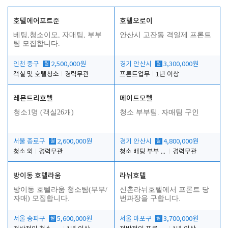
호텔에어포트준
호텔오로이
베팅,청소이모, 자매팀, 부부
안산시 고잔동 격일제 프론트
팀 모집합니다.
인천 중구
월
2,500,000원
경기 안산시
월
3,300,000원
객실 및 호텔청소
경력무관
프론트업무
1년 이상
레몬트리호텔
메이트모텔
청소1명 (객실26개)
청소 부부팀. 자매팀 구인
서울 종로구
월
2,600,000원
경기 안산시
월
4,800,000원
청소 외
경력무관
청소 배팅 부부 구합니다
경력무관
방이동 호텔라움
라뉘호텔
방이동 호텔라움 청소팀(부부/
신촌라뉘호텔에서 프론트 당
자매) 모집합니다.
번과장을 구합니다.
서울 송파구
월
5,600,000원
서울 마포구
월
3,700,000원