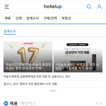
채용
인재
업계소식
구매/견적
부동산
업계소식
야놀자17주년 기념 야놀자 통합발
<야놀자 MRO, 숙박업소 위한 삼
주센터 할인 프로모션 진행
성전자 가전제품 특가 개시>
야놀자제휴점 금융혜택제공 위한 제휴 및 금융서비스 게시
울산시, 피서․행락지 주변 불법행위 19건 적발
더보기
채용
메인박스
1
/
3