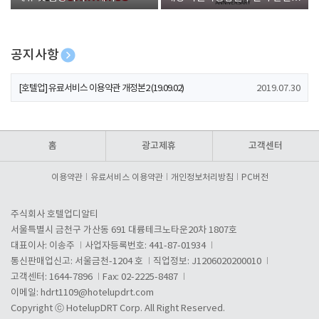
폰 증정
공지사항
[호텔업] 개인정보 처리방침 개정본1 (19.09.02)
2019.07.30
[호텔업] 유료서비스 이용약관 개정본2 (19.09.02)
2019.07.30
[호텔업] 개인정보 처리방침 개정본2 (19.09.02)
2019.07.30
홈
광고제휴
고객센터
이용약관
유료서비스 이용약관
개인정보처리방침
PC버전
주식회사 호텔업디알티
서울특별시 금천구 가산동 691 대륭테크노타운20차 1807호
대표이사: 이송주
사업자등록번호: 441-87-01934
통신판매업신고: 서울금천-1204 호
직업정보: J1206020200010
고객센터: 1644-7896
Fax: 02-2225-8487
이메일:
hdrt1109@hotelupdrt.com
Copyright ⓒ HotelupDRT Corp. All Right Reserved.