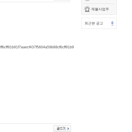
체불사업주
0
최근본 공고
ff91b91f7aaecf437f5604a59b88cf6cff91b91f7aaec"