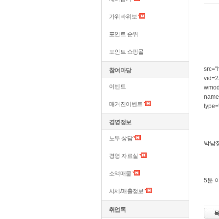
가위바위보
포인트 순위
포인트 쇼핑몰
src="
참여마당
vid=
이벤트
wmode
name=
매거진이벤트
type=
경영정보
노무 상담
박남정
경영 자료실
소액매물
5분 
시세/매출정보
취업톡