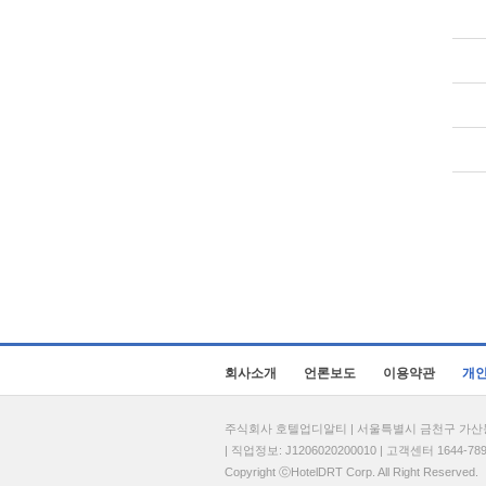
회사소개
언론보도
이용약관
개
주식회사 호텔업디알티 | 서울특별시 금천구 가산동 69
| 직업정보: J1206020200010 | 고객센터 1644-7896 
Copyright ⓒHotelDRT Corp. All Right Reserved.