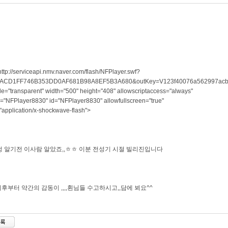
http://serviceapi.nmv.naver.com/flash/NFPlayer.swf?
2ACD1FF746B353DD0AF681B98A8EF5B3A680&outKey=V123f40076a562997acbff6c
="transparent" width="500" height="408" allowscriptaccess="always"
"NFPlayer8830" id="NFPlayer8830" allowfullscreen="true"
"application/x-shockwave-flash">
 알기전 이사람 알았죠,,ㅎㅎ 이분 전성기 시절 빌리진입니다
이후부터 약간의 감동이 ,,,,횐님들 수고하시고,,담에 뵈요^^