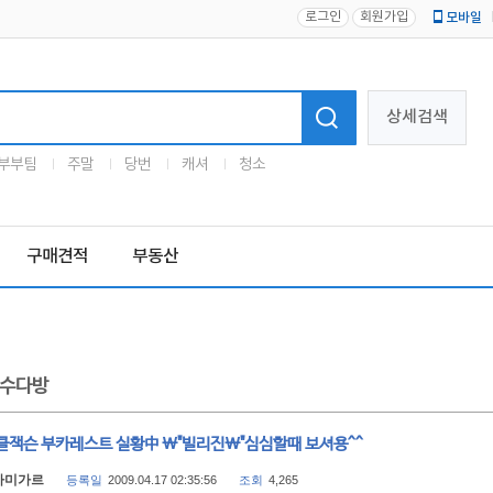
로그인
회원가입
모바일
로고
상세검색
부부팀
주말
당번
캐셔
청소
구매견적
부동산
수다방
클잭슨 부카레스트 실황中 \"빌리진\"심심할때 보셔용^^
아미가르
등록일
2009.04.17 02:35:56
조회
4,265