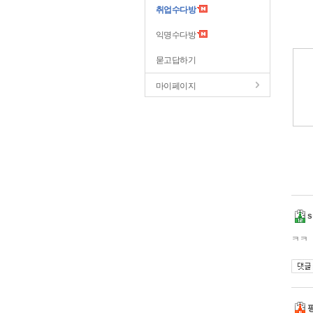
취업수다방
익명수다방
묻고답하기
마이페이지