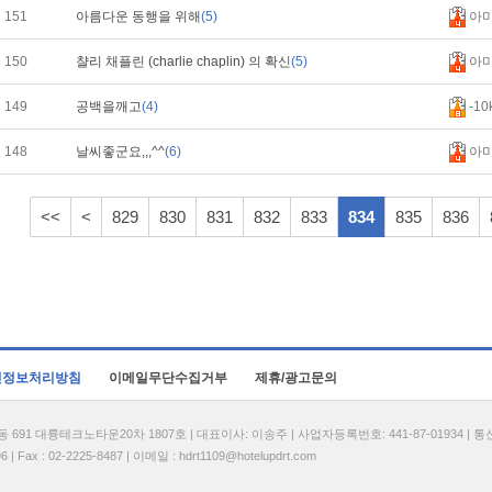
151
아름다운 동행을 위해
(5)
아
150
챨리 채플린 (charlie chaplin) 의 확신
(5)
아
149
공백을깨고
(4)
-10
148
날씨좋군요,,,^^
(6)
아
<<
<
829
830
831
832
833
834
835
836
인정보처리방침
이메일무단수집거부
제휴/광고문의
1 대륭테크노타운20차 1807호 | 대표이사: 이송주 | 사업자등록번호: 441-87-01934 | 
| Fax : 02-2225-8487 | 이메일 :
hdrt1109@hotelupdrt.com