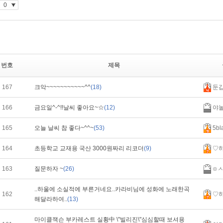
번호
제목
167
크악~~~~~~~~~~~^^
(18)
둔
166
금요일^-^!!날씨 좋아요~☆
(12)
야
165
오늘 날씨 참 좋다~^^~
(53)
5bl
164
초등학교 교재용 국산 3000원짜리 리코더
(9)
♡
163
질문하자 ~
(26)
⊙ㅅ
..하울에 소실적에 부른거네요..카라비님에 성화에 노래한곡
162
♡
해달라하여..
(13)
마이클잭슨 부카레스트 실황中 \"빌리진\"심심할때 보셔용