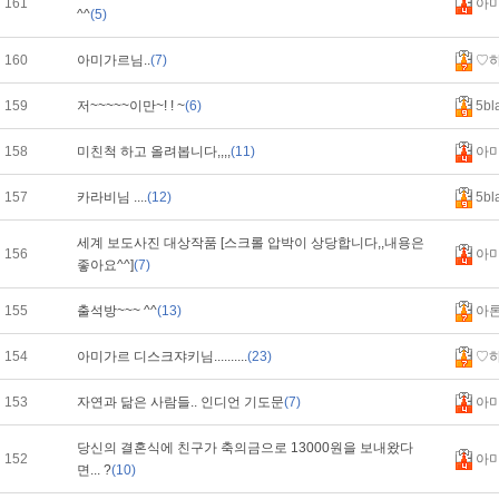
161
아
^^
(5)
160
아미가르님..
(7)
♡
159
저~~~~~이만~! ! ~
(6)
5bl
158
미친척 하고 올려봅니다,,,,
(11)
아
157
카라비님 ....
(12)
5bl
세계 보도사진 대상작품 [스크롤 압박이 상당합니다,,내용은
156
아
좋아요^^]
(7)
155
출석방~~~ ^^
(13)
아
154
아미가르 디스크쟈키님..........
(23)
♡
153
자연과 닮은 사람들.. 인디언 기도문
(7)
아
당신의 결혼식에 친구가 축의금으로 13000원을 보내왔다
152
아
면... ?
(10)