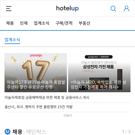
채용
인재
업계소식
구매/견적
부동산
업계소식
야놀자17주년 기념 야놀자 통합발
<야놀자 MRO, 숙박업소 위한 삼
주센터 할인 프로모션 진행
성전자 가전제품 특가 개시>
야놀자제휴점 금융혜택제공 위한 제휴 및 금융서비스 게시
울산시, 피서․행락지 주변 불법행위 19건 적발
더보기
채용
메인박스
1
/
3