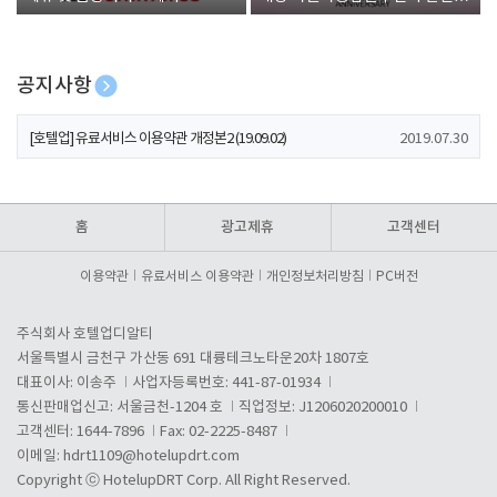
폰 증정
공지사항
[호텔업] 개인정보 처리방침 개정본1 (19.09.02)
2019.07.30
[호텔업] 유료서비스 이용약관 개정본2 (19.09.02)
2019.07.30
[호텔업] 개인정보 처리방침 개정본2 (19.09.02)
2019.07.30
홈
광고제휴
고객센터
이용약관
유료서비스 이용약관
개인정보처리방침
PC버전
주식회사 호텔업디알티
서울특별시 금천구 가산동 691 대륭테크노타운20차 1807호
대표이사: 이송주
사업자등록번호: 441-87-01934
통신판매업신고: 서울금천-1204 호
직업정보: J1206020200010
고객센터: 1644-7896
Fax: 02-2225-8487
이메일:
hdrt1109@hotelupdrt.com
Copyright ⓒ HotelupDRT Corp. All Right Reserved.