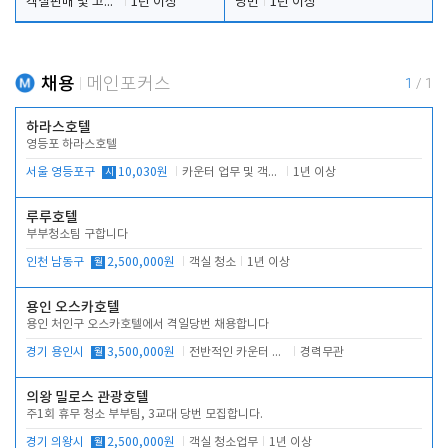
객실판매 및 고객응대
1년 이상
당번
1년 이상
채용
메인포커스
1
/
1
하라스호텔
영등포 하라스호텔
서울 영등포구
시
10,030원
카운터 업무 및 객실관리(청소상태 확인, 객실판매)
1년 이상
루루호텔
부부청소팀 구합니다
인천 남동구
월
2,500,000원
객실 청소
1년 이상
용인 오스카호텔
용인 처인구 오스카호텔에서 격일당번 채용합니다
경기 용인시
월
3,500,000원
전반적인 카운터 업무
경력무관
의왕 밀로스 관광호텔
주1회 휴무 청소 부부팀, 3교대 당번 모집합니다.
경기 의왕시
월
2,500,000원
객실 청소업무
1년 이상