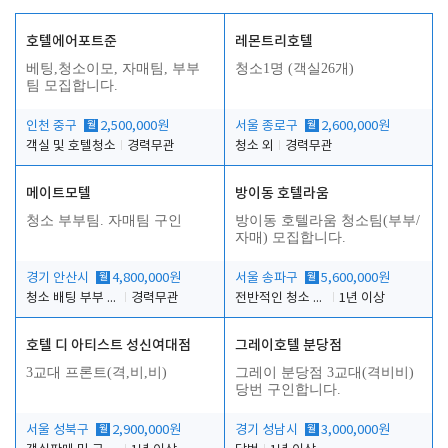
호텔에어포트준
레몬트리호텔
베팅,청소이모, 자매팀, 부부
청소1명 (객실26개)
팀 모집합니다.
인천 중구
월
2,500,000원
서울 종로구
월
2,600,000원
객실 및 호텔청소
경력무관
청소 외
경력무관
메이트모텔
방이동 호텔라움
청소 부부팀. 자매팀 구인
방이동 호텔라움 청소팀(부부/
자매) 모집합니다.
경기 안산시
월
4,800,000원
서울 송파구
월
5,600,000원
청소 배팅 부부 구합니다
경력무관
전반적인 청소 업무(객실청소.객실정리)
1년 이상
호텔 디 아티스트 성신여대점
그레이호텔 분당점
3교대 프론트(격,비,비)
그레이 분당점 3교대(격비비)
당번 구인합니다.
서울 성북구
월
2,900,000원
경기 성남시
월
3,000,000원