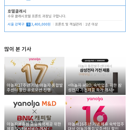
호텔클래시
수유 클래시호텔 프론트 과장님 구합니다.
서울 강북구
월
3,400,000원
프론트 및 객실관리
1년 이상
많이 본 기사
야놀자17주년 기념 야놀자 통합발
<야놀자 MRO, 숙박업소 위한 삼
주센터 할인 프로모션 진행
성전자 가전제품 특가 개시>
야놀자제휴점 금융혜택제공 위한
야놀자16주년 기념 제휴 숙박업주
제휴 및 금융서비스 게시
대상 야놀자통합발주센터 할인쿠