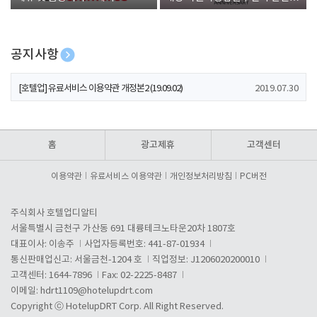
폰 증정
공지사항
[호텔업] 개인정보 처리방침 개정본1 (19.09.02)
2019.07.30
[호텔업] 유료서비스 이용약관 개정본2 (19.09.02)
2019.07.30
[호텔업] 개인정보 처리방침 개정본2 (19.09.02)
2019.07.30
홈
광고제휴
고객센터
이용약관
유료서비스 이용약관
개인정보처리방침
PC버전
주식회사 호텔업디알티
서울특별시 금천구 가산동 691 대륭테크노타운20차 1807호
대표이사: 이송주
사업자등록번호: 441-87-01934
통신판매업신고: 서울금천-1204 호
직업정보: J1206020200010
고객센터: 1644-7896
Fax: 02-2225-8487
이메일:
hdrt1109@hotelupdrt.com
Copyright ⓒ HotelupDRT Corp. All Right Reserved.