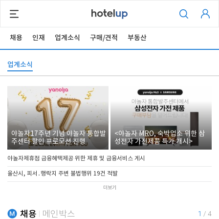
채용
인재
업계소식
구매/견적
부동산
업계소식
야놀자17주년 기념 야놀자 통합발
<야놀자 MRO, 숙박업소 위한 삼
주센터 할인 프로모션 진행
성전자 가전제품 특가 개시>
야놀자제휴점 금융혜택제공 위한 제휴 및 금융서비스 게시
울산시, 피서․행락지 주변 불법행위 19건 적발
더보기
채용
메인박스
1
/
4