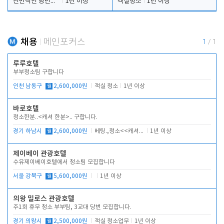
전반적인 당번업무
1년 이상
객실청소
1년 이상
채용
메인포커스
1
/
1
루루호텔
부부청소팀 구합니다
인천 남동구
월
2,600,000원
객실 청소
1년 이상
바로호텔
청소한분..<캐셔 한분>.. 구합니다.
경기 하남시
월
2,600,000원
베팅.,청소<<캐셔 모셔봅니다.
1년 이상
제이베이 관광호텔
수유제이베이호텔에서 청소팀 모집합니다
서울 강북구
월
5,600,000원
1년 이상
의왕 밀로스 관광호텔
주1회 휴무 청소 부부팀, 3교대 당번 모집합니다.
경기 의왕시
월
2,500,000원
객실 청소업무
1년 이상