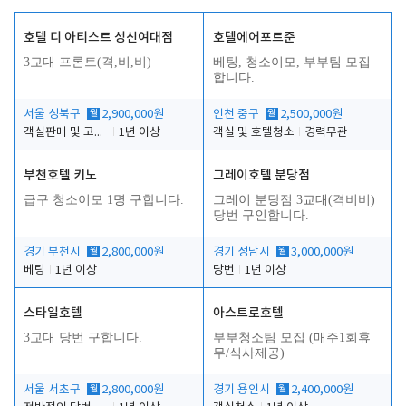
호텔 디 아티스트 성신여대점
호텔에어포트준
3교대 프론트(격,비,비)
베팅, 청소이모, 부부팀 모집
합니다.
서울 성북구
월
2,900,000원
인천 중구
월
2,500,000원
객실판매 및 고객응대
1년 이상
객실 및 호텔청소
경력무관
부천호텔 키노
그레이호텔 분당점
급구 청소이모 1명 구합니다.
그레이 분당점 3교대(격비비)
당번 구인합니다.
경기 부천시
월
2,800,000원
경기 성남시
월
3,000,000원
베팅
1년 이상
당번
1년 이상
스타일호텔
아스트로호텔
3교대 당번 구합니다.
부부청소팀 모집 (매주1회휴
무/식사제공)
서울 서초구
월
2,800,000원
경기 용인시
월
2,400,000원